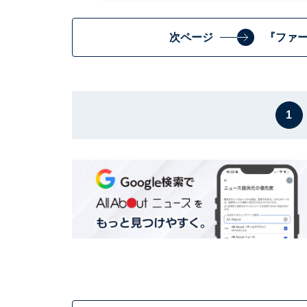
次ページ
『ファ
1