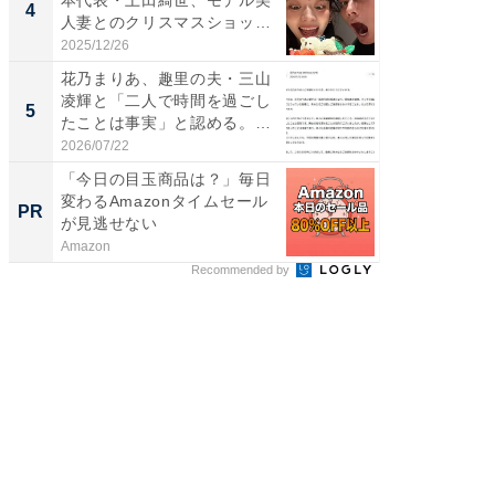
本代表・上田綺世、モデル美
芸人、2
4
4
人妻とのクリスマスショット
エットに
に...
2025/12/26
2026/08/0
花乃まりあ、趣里の夫・三山
「脳がバ
凌輝と「二人で時間を過ごし
装姿が話
5
5
たことは事実」と認める。
のお父さ
「不...
2026/07/22
2026/08/0
「今日の目玉商品は？」毎日
【毎日変
変わるAmazonタイムセール
ムセー
PR
PR
が見逃せない
Amazon
Amazon
Recommended by