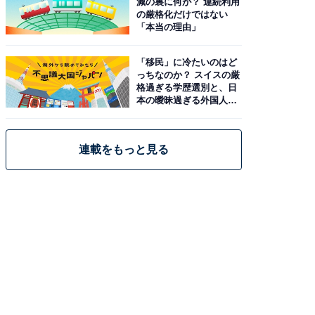
減の裏に何が？ 連続利用
の厳格化だけではない
「本当の理由」
「移民」に冷たいのはど
っちなのか？ スイスの厳
格過ぎる学歴選別と、日
本の曖昧過ぎる外国人政
策
連載をもっと見る