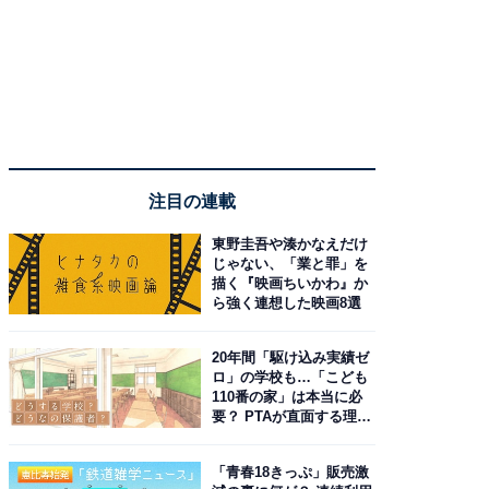
注目の連載
東野圭吾や湊かなえだけ
じゃない、「業と罪」を
描く『映画ちいかわ』か
ら強く連想した映画8選
20年間「駆け込み実績ゼ
ロ」の学校も…「こども
110番の家」は本当に必
要？ PTAが直面する理想
と現実
「青春18きっぷ」販売激