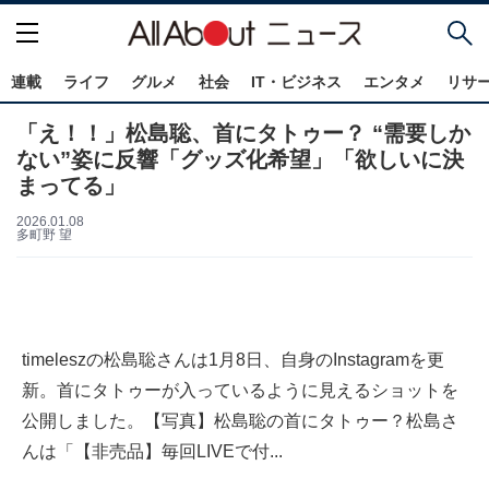
連載
ライフ
グルメ
社会
IT・ビジネス
エンタメ
リサ
「え！！」松島聡、首にタトゥー？ “需要しか
ない”姿に反響「グッズ化希望」「欲しいに決
まってる」
2026.01.08
多町野 望
timeleszの松島聡さんは1月8日、自身のInstagramを更
新。首にタトゥーが入っているように見えるショットを
公開しました。【写真】松島聡の首にタトゥー？松島さ
んは「【非売品】毎回LIVEで付...