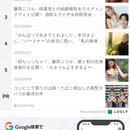
2025/07/28
藤田ニコル、稲葉友との結婚報告＆ウエディン
グフォト公開！ 池田エライザ＆内田理央...
3
2023/08/04
「がんばって生きてくれました」氷川きよ
し、“パートナー”の命日に思い。「私の身体...
4
2025/02/17
「顔ちっっちゃ！」藤田ニコル、娘と初の北海
道旅行を公開！ 「スタイルよすぎるよ〜...
5
2026/08/08
コンビニで買うのは損！たばこ税なしの新型タ
バコが爆売れ中
PR
株式会社HAL
Recommended by