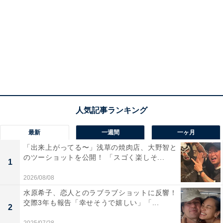
最新
一週間
一ヶ月
「出来上がってる〜」浅草の焼肉店、大野智と
のツーショットを公開！ 「スゴく楽しそ...
1
2026/08/08
水原希子、恋人とのラブラブショットに反響！
交際3年も報告「幸せそうで嬉しい」「...
2