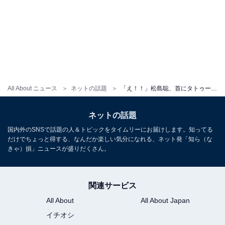
All About ニュース
ネットの話題
「え！！」松島聡、首にタトゥー？ “需要しかない”姿に反響「グッズ化希望」「欲しいに決まってる」
ネットの話題
国内外のSNSで話題の人＆トピックをタイムリーにお届けします。知ってる
だけでちょっと得する、なんだか楽しい気分になれる、ネット発「知ら（な
きゃ）損」ニュースが盛りだくさん。
関連サービス
All About
All About Japan
イチオシ