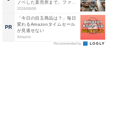
ノベした直売所まで。ファ
層水風
ー...
帰...
2026/08/06
2026/08/0
「今日の目玉商品は？」毎日
【見城徹
変わるAmazonタイムセール
も変わ
PR
PR
が見逃せない
Amazon
FINCHI o
Recommended by