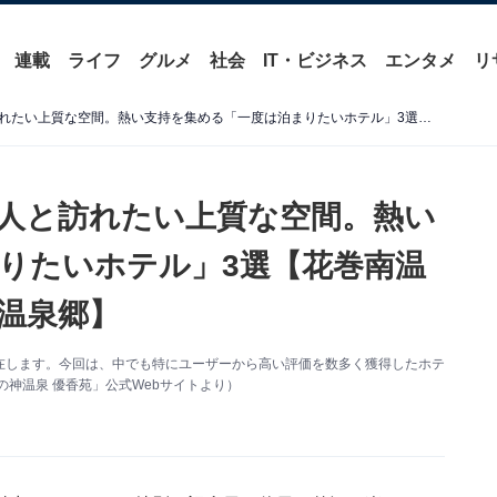
連載
ライフ
グルメ
社会
IT・ビジネス
エンタメ
リ
【岩手県の温泉地】大切な人と訪れたい上質な空間。熱い支持を集める「一度は泊まりたいホテル」3選【花巻南温泉峡・つなぎ温泉・八幡平温泉郷】
人と訪れたい上質な空間。熱い
りたいホテル」3選【花巻南温
温泉郷】
在します。今回は、中でも特にユーザーから高い評価を数多く獲得したホテ
神温泉 優香苑」公式Webサイトより）