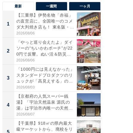
最新
一週間
一ヶ月
【三重県】伊勢名物「赤福」
【兵庫
の直営店に、全国唯一のコメ
ーメン
1
1
ダ大判焼き店も！ 東名阪・
再現した
伊...
道...
2026/08/06
2026/08/0
「やっと巡り会えたよ」ダイ
【三重
ソーの“ちいかわポーチ”が22
の直営
2
2
0円で反響。ぬい活＆防災...
ダ大判焼
伊...
2026/08/06
2026/08/0
「1000円には見えなかった」
【千葉県
スタンダードプロダクツのリ
級マー
3
3
ュックが「高見えする」の...
ノベし
ー...
2026/08/03
2026/08/0
【京都府の人気スーパー銭
ステラ
湯】「宇治天然温泉 源氏の
詰め放題
4
4
湯」は宇治市内唯一の天然温
00円で「
泉と...
2026/08/07
2026/08/0
【千葉県】918㎡の県内最大
立山連
級マーケットから、廃校をリ
風呂に、
5
5