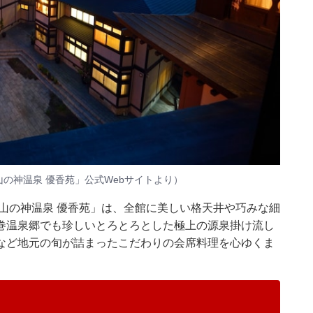
山の神温泉 優香苑」公式Webサイトより）
山の神温泉 優香苑」は、全館に美しい格天井や巧みな細
巻温泉郷でも珍しいとろとろとした極上の源泉掛け流し
など地元の旬が詰まったこだわりの会席料理を心ゆくま