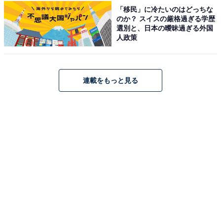
「鳥羽ビューホテル 花真珠」は、鳥羽湾を見下ろす高台
「移民」に冷たいのはどっちな
のか？ スイスの厳格過ぎる学歴
に位置し、全客室から美しい海を一望できる絶景の宿で
選別と、日本の曖昧過ぎる外国
す。温泉は、大浴場「水軍の湯」「美麗の湯」のほか、
人政策
開放感あふれる露天風呂「遊湯」で名湯・榊原温泉の湯
を楽しめます。食事は伊勢志摩の旬を凝縮した献立が自
慢で、伊勢海老や鮑、松阪牛といった豪華食材を堪能で
連載をもっと見る
きます。
楽天トラベルでホテルを見る