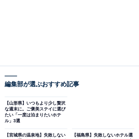
「旅荘 海の蝶」は伊勢湾の絶景と榊原温泉を愉し
む宿
編集部が選ぶおすすめ記事
【山形県】いつもより少し贅沢
な週末に。ご褒美ステイに選び
たい「一度は泊まりたいホテ
ル」3選
旅荘 海の蝶（画像：「旅荘 海の蝶」公式Webサイトより）
【宮城県の温泉地】失敗しない
【福島県】失敗しないホテル選