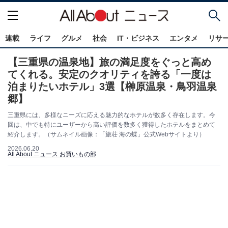
連載
ライフ
グルメ
社会
IT・ビジネス
エンタメ
リサ
【三重県の温泉地】旅の満足度をぐっと高め
てくれる。安定のクオリティを誇る「一度は
泊まりたいホテル」3選【榊原温泉・鳥羽温泉
郷】
三重県には、多様なニーズに応える魅力的なホテルが数多く存在します。今
回は、中でも特にユーザーから高い評価を数多く獲得したホテルをまとめて
紹介します。（サムネイル画像：「旅荘 海の蝶」公式Webサイトより）
2026.06.20
All About ニュース お買いもの部