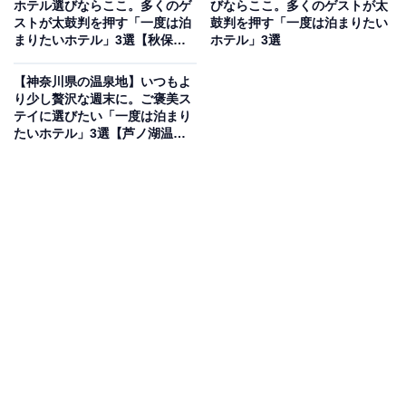
ホテル選びならここ。多くのゲ
びならここ。多くのゲストが太
旅荘 海の蝶は、伊勢志摩の海を一望する高台に位置する
ストが太鼓判を押す「一度は泊
鼓判を押す「一度は泊まりたい
絶景の宿です。全ての客室がオーシャンビューで、美し
まりたいホテル」3選【秋保温
ホテル」3選
泉・遠刈田温泉】
い伊勢湾の眺望を楽しめます。名湯「榊原温泉」を運湯
【神奈川県の温泉地】いつもよ
した大浴場「麦飯石の湯」や露天風呂で心ゆくまで癒や
り少し贅沢な週末に。ご褒美ス
された後は、伊勢海老や鮑など地元・伊勢志摩の豪華食
テイに選びたい「一度は泊まり
たいホテル」3選【芦ノ湖温
材を盛り込んだ会席料理を堪能できます。
泉・中川温泉・湯河原温泉】
楽天トラベルでホテルを見る
アクセス