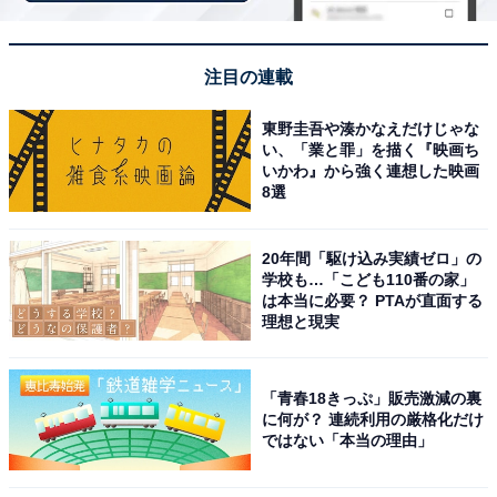
ューの絶景と美食が魅力
注目の連載
東野圭吾や湊かなえだけじゃな
い、「業と罪」を描く『映画ち
いかわ』から強く連想した映画
8選
20年間「駆け込み実績ゼロ」の
学校も…「こども110番の家」
は本当に必要？ PTAが直面する
理想と現実
「青春18きっぷ」販売激減の裏
に何が？ 連続利用の厳格化だけ
ではない「本当の理由」
鳥羽ビューホテル 花真珠（画像：「鳥羽ビューホテル 花真珠」公式Webサ
イトより）