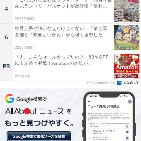
あわせて読みたい
み式ランドリーバスケットが高評価「使わ...
4
【榊原温泉の人気ホテル】「旅荘 海の蝶」は
2026/08/03
絶景と美食を堪能できる宿
東野圭吾や湊かなえだけじゃない、「業と罪」
を描く『映画ちいかわ』から強く連想した...
5
2026/08/07
「え、こんなセールやってたの？」80％OFF
以上が続々登場！Amazonの本気が...
PR
Amazon
Recommended by
「鳥羽ビューホテル 花真珠」は全室オーシャンビ