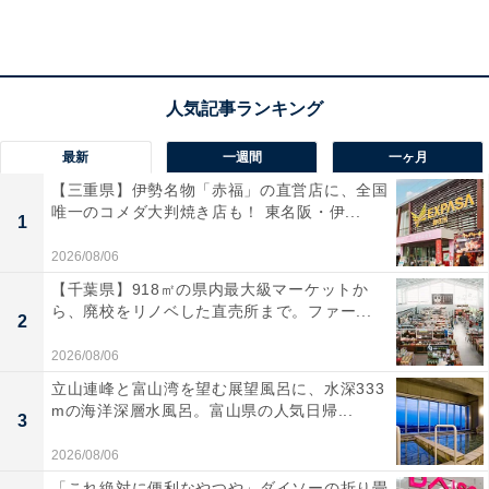
所在地：三重県伊勢市二見町松下1693-1
交通手段：近鉄鳥羽駅から無料送迎バス（定時運行）で
約10分／伊勢自動車道 伊勢ICから伊勢二見鳥羽ライン経
由で約15分
最新
一週間
一ヶ月
料金
【三重県】伊勢名物「赤福」の直営店に、全国
唯一のコメダ大判焼き店も！ 東名阪・伊...
1
大人1名（参考価格）：1万6500円
※料金は公式Webサイト参考価格
2026/08/06
※プラン・部屋により価格は変動します
【千葉県】918㎡の県内最大級マーケットか
ら、廃校をリノベした直売所まで。ファー...
2
チェックイン・チェックアウト
2026/08/06
チェックイン：15:00
立山連峰と富山湾を望む展望風呂に、水深333
mの海洋深層水風呂。富山県の人気日帰...
チェックアウト：10:00
3
※プランにより時間が異なる可能性があります
2026/08/06
「これ絶対に便利なやつや」ダイソーの折り畳