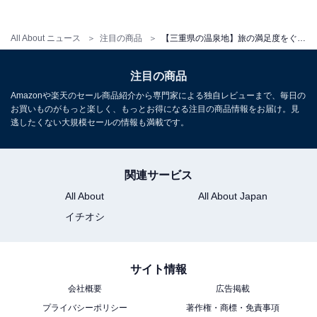
アクセス
All About ニュース
注目の商品
【三重県の温泉地】旅の満足度をぐっと高めてくれる。安定のクオリティを誇る「一度は泊まりたいホテル」3選【榊原温泉・鳥羽温泉郷】
所在地：〒517-0021 三重県鳥羽市安楽島町1075-98
交通手段：近鉄・JR鳥羽駅より車で約10分（無料送迎バ
注目の商品
スあり）／伊勢自動車道・伊勢西ICより約15分
Amazonや楽天のセール商品紹介から専門家による独自レビューまで、毎日の
お買いものがもっと楽しく、もっとお得になる注目の商品情報をお届け。見
料金
逃したくない大規模セールの情報も満載です。
大人1名（参考価格）：1万6005円
※料金は公式Webサイト参考価格
関連サービス
※プラン・部屋により価格は変動します
All About
All About Japan
イチオシ
チェックイン・チェックアウト
チェックイン：15:00
サイト情報
チェックアウト：10:00
会社概要
広告掲載
※プランにより時間が異なる可能性があります
プライバシーポリシー
著作権・商標・免責事項