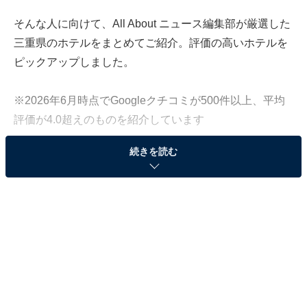
そんな人に向けて、All About ニュース編集部が厳選した
三重県のホテルをまとめてご紹介。評価の高いホテルを
ピックアップしました。
※2026年6月時点でGoogleクチコミが500件以上、平均
評価が4.0超えのものを紹介しています
続きを読む
この記事の執筆者：
All About ニュース お買
いもの部
Amazonのセール商品から売れ筋ランキングまで、毎日のお買いも
のがもっと楽しく、もっとお得になる情報をお届け。編集部員によ
る独自レビューなど、ここでしか手に入らない情報も満載です。
...続きを読む
※本記事で紹介している商品の購入やサービスの利用により、売上の一部が
オールアバウトに還元されることがあります。