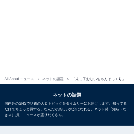
All About ニュース
ネットの話題
「末っ子おじいちゃんそっくり」UTA、父・本木雅弘ら大集合の家族ショット公開！ 「還暦に見えない」
ネットの話題
国内外のSNSで話題の人＆トピックをタイムリーにお届けします。知ってる
だけでちょっと得する、なんだか楽しい気分になれる、ネット発「知ら（な
きゃ）損」ニュースが盛りだくさん。