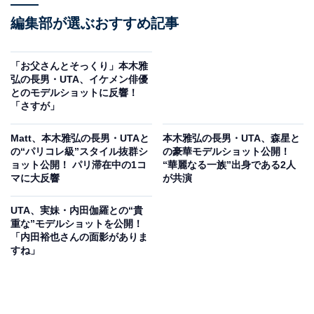
編集部が選ぶおすすめ記事
「お父さんとそっくり」本木雅
弘の長男・UTA、イケメン俳優
とのモデルショットに反響！
「さすが」
Matt、本木雅弘の長男・UTAと
本木雅弘の長男・UTA、森星と
の“パリコレ級”スタイル抜群シ
の豪華モデルショット公開！
ョット公開！ パリ滞在中の1コ
“華麗なる一族”出身である2人
マに大反響
が共演
UTA、実妹・内田伽羅との“貴
重な”モデルショットを公開！
「内田裕也さんの面影がありま
すね」