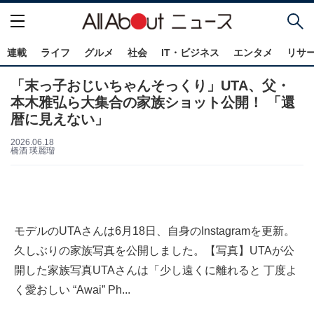
連載
ライフ
グルメ
社会
IT・ビジネス
エンタメ
リサ
「末っ子おじいちゃんそっくり」UTA、父・
本木雅弘ら大集合の家族ショット公開！ 「還
暦に見えない」
2026.06.18
橋酒 瑛麗瑠
モデルのUTAさんは6月18日、自身のInstagramを更新。
久しぶりの家族写真を公開しました。【写真】UTAが公
開した家族写真UTAさんは「少し遠くに離れると 丁度よ
く愛おしい “Awai” Ph...