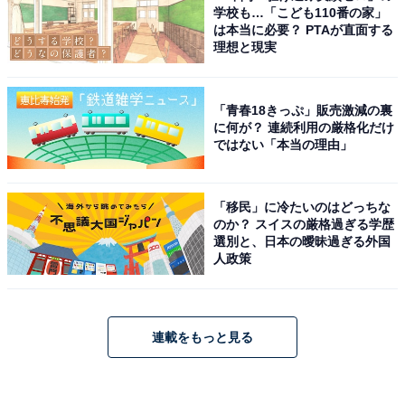
学校も…「こども110番の家」
は本当に必要？ PTAが直面する
理想と現実
「青春18きっぷ」販売激減の裏
に何が？ 連続利用の厳格化だけ
ではない「本当の理由」
「移民」に冷たいのはどっちな
のか？ スイスの厳格過ぎる学歴
選別と、日本の曖昧過ぎる外国
人政策
連載をもっと見る