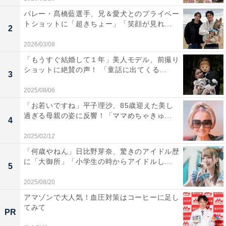
バレー・髙橋藍選手、兄＆愛犬とのプライベー
トショットに「超きちょー」「笑顔が見れ...
2
2026/03/08
「もうすぐ結婚して１年」美人モデル、前撮り
ショットに絶賛の声！ 「童話に出てくる...
3
2025/08/06
「お若いですね」平子理沙、85歳迎えた美し
過ぎる母親の姿に反響！「ママめちゃきゅ...
4
2025/02/12
「何歳やねん」日比野芽奈、驚きのアイドル歴
に「大御所」「小学生の時からアイドルし...
5
2025/08/20
アマゾンで大人気！血圧対策はコーヒーに足し
てみて
PR