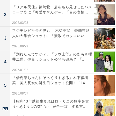
「リアル天使」篠崎愛、肩をちら見せしたバス
ローブ姿に「可愛すぎんぞ～」「目の表情...
2
2023/03/03
フジテレビ社長の姿も！ 木梨憲武、豪華芸能
人の大集合ショットに「素敵でカッコいい...
3
2023/09/29
「別れたんですか？」『ラヴ上等』のあも＆櫻
井二世、仲良しショット公開も破局？ 「...
4
2026/01/22
「優樹菜ちゃんにそっくりすぎる」木下優樹
菜、美人長女の誕生日ショット公開！「14...
5
2026/08/07
【昭和43年以前生まれはロト６この数字を買
うべき】6つの数字が「完全一致」する方...
PR