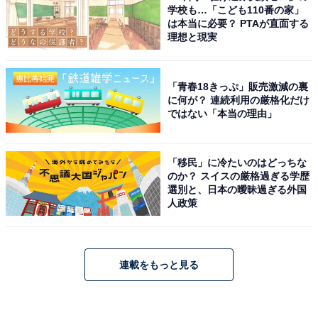
学校も…「こども110番の家」
は本当に必要？ PTAが直面する
理想と現実
「青春18きっぷ」販売激減の裏
に何が？ 連続利用の厳格化だけ
ではない「本当の理由」
「移民」に冷たいのはどっちな
のか？ スイスの厳格過ぎる学歴
選別と、日本の曖昧過ぎる外国
人政策
連載をもっと見る