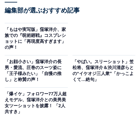
編集部が選ぶおすすめ記事
「もはや実写版」窪塚洋介、家
族での『呪術廻戦』コスプレシ
ョットに「再現度高すぎます」
の声！
「お顔小さい」窪塚洋介の長
「やばい。スリーショット」笠
男・愛流、圧巻のスーツ姿に
松将、窪塚洋介＆渋川清彦らと
「王子様みたい」「自慢の推
の“イケオジ三人衆”「かっこよ
し」と称賛の声！
くて…絶句」
「爆イケ」フォロワー77万人超
えモデル、窪塚洋介との美男美
女ツーショットを披露！ 「2人
共すき」