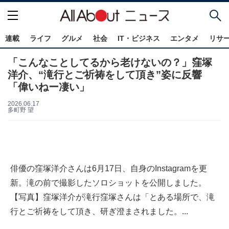
連載
ライフ
グルメ
社会
IT・ビジネス
エンタメ
リサ
「こんなことしてるから老けないの？」窪塚
洋介、“滝行とご祈祷をして頂き”姿に反響
「偉いねー凄い」
2026.06.17
多町野 望
俳優の窪塚洋介さんは6月17日、自身のInstagramを更
新。滝の前で撮影したソロショットを公開しました。
【写真】窪塚洋介が滝行窪塚さんは「とある場所で、滝
行とご祈祷をして頂き、研ぎ澄まされました。...