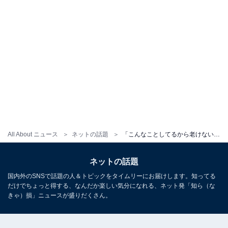
All About ニュース
ネットの話題
「こんなことしてるから老けないの？」窪塚洋介、“滝行とご祈祷をして頂き”姿に反響「偉いねー凄い」
ネットの話題
国内外のSNSで話題の人＆トピックをタイムリーにお届けします。知ってる
だけでちょっと得する、なんだか楽しい気分になれる、ネット発「知ら（な
きゃ）損」ニュースが盛りだくさん。