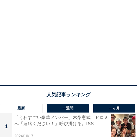
最新
一週間
一ヶ月
「うわすごい豪華メンバー」木梨憲武、ヒロミ
へ「連絡ください！」呼び掛ける。ISS...
1
2024/10/17