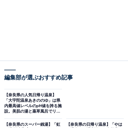
編集部が選ぶおすすめ記事
「入之波温泉 山鳩湯」公式Webサイトより
【奈良県の人気日帰り温泉】
「入之波（しおのは）温泉 山鳩湯」は大自然のなかで温
「大宇陀温泉あきののゆ」は県
泉や食事、宿泊を楽しめる旅館です。この施設の温泉
内最高値レベルのpH値を誇る施
設。美肌の湯と薬草風呂でリラ
は、全国的にも珍しい毎分500L自噴する自家源泉を贅沢
ックス
に使用した、100％源泉かけ流しの湯が特徴。総杉丸太
【奈良県のスーパー銭湯】「虹
【奈良県の日帰り温泉】「やは