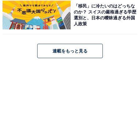
トリウム塩化物泉で、神経痛や疲労回復など多彩な効能
「移民」に冷たいのはどっちな
のか？ スイスの厳格過ぎる学歴
が期待できます。休憩用の畳コーナーも完備されてお
選別と、日本の曖昧過ぎる外国
り、初夏の夕べにはホタルに出会えることもある、情緒
人政策
豊かな日帰り温泉です。
営業時間
連載をもっと見る
11:00〜21:00（最終受付20:30。12月1日〜3月15日は
20:00まで）
定休日：木曜日（祝日の場合は翌日休）
アクセス
所在地：奈良県吉野郡東吉野村平野835
アクセス：東吉野村「ふるさと村」から車で約25分。詳
細な公共交通機関のルートは公式サイトをご確認くださ
い。