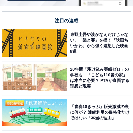
注目の連載
東野圭吾や湊かなえだけじゃな
い、「業と罪」を描く『映画ち
いかわ』から強く連想した映画
8選
20年間「駆け込み実績ゼロ」の
学校も…「こども110番の家」
は本当に必要？ PTAが直面する
理想と現実
「たかすみ温泉」公式Webサイトより
「青春18きっぷ」販売激減の裏
「たかすみ温泉」は木の香りがすがすがしいマキ風呂や
に何が？ 連続利用の厳格化だけ
ではない「本当の理由」
ヒノキ風呂、そして自然の中にすっぽりと包まれた気分
を堪能できる露天の岩風呂が自慢の施設です。泉質はナ