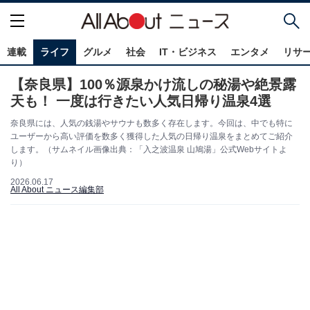
連載
ライフ
グルメ
社会
IT・ビジネス
エンタメ
リサ
【奈良県】100％源泉かけ流しの秘湯や絶景露
天も！ 一度は行きたい人気日帰り温泉4選
奈良県には、人気の銭湯やサウナも数多く存在します。今回は、中でも特に
ユーザーから高い評価を数多く獲得した人気の日帰り温泉をまとめてご紹介
します。（サムネイル画像出典：「入之波温泉 山鳩湯」公式Webサイトよ
り）
2026.06.17
All About ニュース編集部