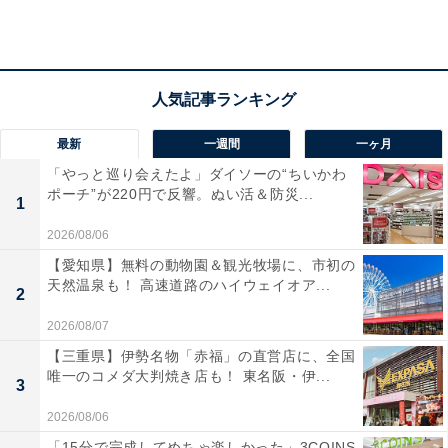
湯川上」からタクシーで30分。
料金
※日帰り温泉の料金です
平日：900円（小学生以下 500円）
最新
一週間
一ヶ月
土・日・祝：900円（小学生以下 500円）
「やっと巡り会えたよ」ダイソーの“ちいかわ
ポーチ”が220円で反響。ぬい活＆防災...
1
宿泊可否
2026/08/06
宿泊：可（1泊2食付：13000円〜。要予約・2名以上での
【愛知県】無料の動物園＆観光牧場に、市初の
利用が必要）
天然温泉も！ 高速道路のハイウェイオア...
2
2026/08/07
あわせて読みたい
【三重県】伊勢名物「赤福」の直営店に、全国
【奈良県の人気日帰り温泉】「入之波温泉 山
唯一のコメダ大判焼き店も！ 東名阪・伊...
鳩湯」は大自然の絶景と100％源泉かけ流し
3
が自慢の施設。ケヤキの丸太風呂で濃厚な湯
2026/08/06
を堪能
「15分で完成してめちゃ楽しかった」3COINS