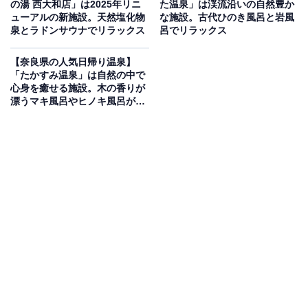
造りの大浴場や、巨大なケヤキで作られた露天の丸太風
の湯 西大和店」は2025年リニ
た温泉」は渓流沿いの自然豊か
ューアルの新施設。天然塩化物
な施設。古代ひのき風呂と岩風
呂では、湯の析出物が固まり陶器のような独特の趣を堪
泉とラドンサウナでリラックス
呂でリラックス
能できます。日帰り温泉の利用も可能です。食事処で
は、新鮮な川魚や山菜、種類豊富な釜めしなど、季節に
【奈良県の人気日帰り温泉】
「たかすみ温泉」は自然の中で
合わせた山の料理を味わえます。
心身を癒せる施設。木の香りが
漂うマキ風呂やヒノキ風呂が自
営業時間
慢
日帰り温泉：10:00〜16:00受付（17:00閉店）
定休日：水曜日（11〜3月末は火・水曜日。祝日・連
休・お盆・正月は営業）
アクセス
所在地：奈良県吉野郡川上村入之波391
アクセス：西名阪自動車道「郡山I.C」から車で約1時間
30分。南阪奈道路「葛城I.C」から車で約1時間20分。近
鉄吉野線「大和上市」駅からバスで60分。道の駅「杉の