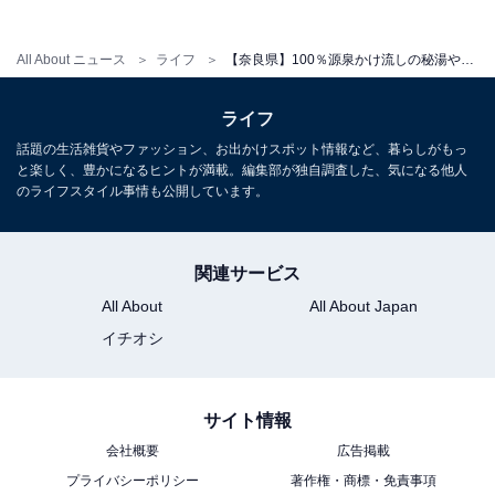
料金
All About ニュース
ライフ
【奈良県】100％源泉かけ流しの秘湯や絶景露天も！ 一度は行きたい人気日帰り温泉4選
※6歳未満は無料
平日：大人 700円、小人 350円
ライフ
土・日・祝：大人 700円、小人 350円
話題の生活雑貨やファッション、お出かけスポット情報など、暮らしがもっ
と楽しく、豊かになるヒントが満載。編集部が独自調査した、気になる他人
宿泊可否
のライフスタイル事情も公開しています。
宿泊：不可（日帰り入浴施設のため。周辺の「ふるさと
村」等の宿泊施設をご利用ください）
関連サービス
All About
All About Japan
あわせて読みたい
イチオシ
【奈良県の人気日帰り温泉】「たかすみ温
泉」は自然の中で心身を癒せる施設。木の香
りが漂うマキ風呂やヒノキ風呂が自慢
サイト情報
会社概要
広告掲載
プライバシーポリシー
著作権・商標・免責事項