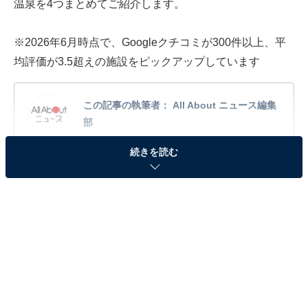
温泉を4つまとめてご紹介します。
※2026年6月時点で、Googleクチコミが300件以上、平
均評価が3.5超えの施設をピックアップしています
この記事の執筆者：
All About ニュース編集
部
続きを読む
「All About ニュース」は、ネットの話題から世の中の動きまで、暮
らしの中にあふれる「なぜ？」「どうして？」を分かりやすく伝え
るAll About発のニュースメディアです。お金や仕事、恋愛、ITに関
...続きを読む
する疑問に対して専門家が分かりやすく回答するほか、エンタメ情
報やSNSで話題のトピックスを紹介しています。
「入之波温泉 山鳩湯」は100％源泉かけ流しの絶
景秘湯