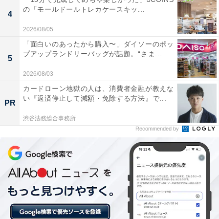
の「モールドールトレカケースキッ...
4
2026/08/05
「面白いのあったから購入〜」ダイソーのポッ
プアップランドリーバッグが話題。“さま...
5
2026/08/03
カードローン地獄の人は、消費者金融が教えな
い『返済停止して減額・免除する方法』で...
PR
渋谷法務総合事務所
Recommended by
「たかすみ温泉」は木の香りと大自然に癒やされ
る温泉施設