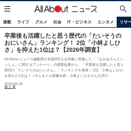
連載
ライフ
グルメ
社会
IT・ビジネス
エンタメ
リサ
卒業後も活躍したと思う歴代の「たいそうの
おにいさん」ランキング！ 2位「小林よしひ
さ」を抑えた1位は？【2026年調査】
All About ニュース編集部が全国300人を対象に実施した「『おかあさんとい
っしょ』に関するアンケート」の調査結果から、「卒業後も活躍したと思う
歴代の『たいそうのおにいさん』」ランキングを発表！ 2位「小林よしひさ」
を抑えた1位は？（サムネイル画像出典：小林よしひささん公式X）
2026.06.28
坂上 恵