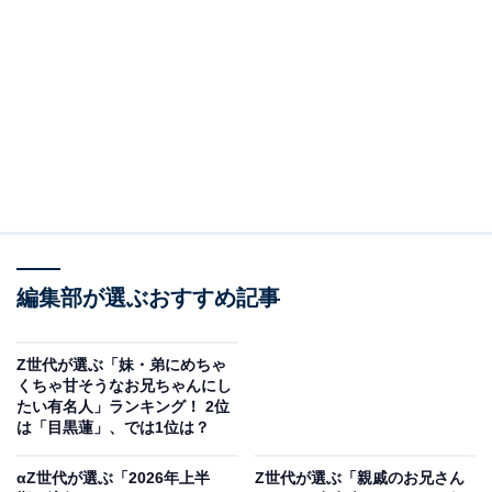
2位：小林よしひさ（2005～2019年）／69票
今日このあとは16時30分から
テレ玉 マチコミ
是非ご覧下さい！
@machi_teletama
#よしお兄さん
#テレ玉
#マチコミ
pic.twitter.com/B4ez3sKtlu
— よしお兄さん (@yoshi023gogogo)
June 8, 2026
編集部が選ぶおすすめ記事
2位に選ばれたのは、11代目たいそうのおにいさんを務
Z世代が選ぶ「妹・弟にめちゃ
くちゃ甘そうなお兄ちゃんにし
めた小林よしひささんです。「よしおにいさん」の愛称
たい有名人」ランキング！ 2位
で親しまれ、歴代最長となる14年間にわたり番組の体操
は「目黒蓮」、では1位は？
コーナーを担当。『ぱわわぷたいそう』や『ブンバ・ボ
αZ世代が選ぶ「2026年上半
Z世代が選ぶ「親戚のお兄さん
ーン！』などで披露したキレのあるアクロバットや個性