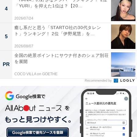
「YURI」を抑えた1位は？【20...
4
1位：佐藤弘道（1993～2005年）／215票
2026/07/24
癒し系だと思う「STARTO社の30代タレン
ト」ランキング！ 2位「伊野尾慧」を...
5
2026/08/07
全国の絶景ポイントにサウナ付きのシェア別荘
を展開
PR
COCO VILLA on GOETHE
Recommended by
View this post on Instagram