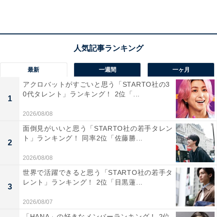
「よしおにいさんとして歴代最長の14年間大役を務
め、卒業後もその爽やかなルックスと卓越した身体
能力を活かして多方面で大活躍しているからです」
（30代女性／東京都）
最新
一週間
一ヶ月
アクロバットがすごいと思う「STARTO社の3
0代タレント」ランキング！ 2位「...
1
2026/08/08
面倒見がいいと思う「STARTO社の若手タレン
ト」ランキング！ 同率2位「佐藤勝...
2
2026/08/08
世界で活躍できると思う「STARTO社の若手タ
レント」ランキング！ 2位「目黒蓮...
3
2026/08/07
「HANA」の好きなメンバーランキング！ 2位