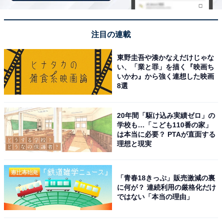
注目の連載
東野圭吾や湊かなえだけじゃな
い、「業と罪」を描く『映画ち
いかわ』から強く連想した映画
圧倒的な得票数で1位に輝いたのは、10代目たいそうの
8選
おにいさんを務めた佐藤弘道さんです。「ひろみちおに
いさん」として抜群の知名度を誇り、爽やかな笑顔と卓
20年間「駆け込み実績ゼロ」の
越した身体能力で子どもたちのみならず全国の母親世代
学校も…「こども110番の家」
は本当に必要？ PTAが直面する
からもアイドル的な人気を獲得しました。卒業後もタレ
理想と現実
ント活動に加え、医学博士号を取得して大学で客員教授
を務めるなど、幼児教育やスポーツの第一線で今なお多
「青春18きっぷ」販売激減の裏
大なる足跡を残し続けています。
に何が？ 連続利用の厳格化だけ
ではない「本当の理由」
回答者コメント