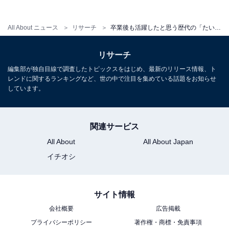
All About ニュース
リサーチ
卒業後も活躍したと思う歴代の「たいそうのおにいさん」ランキング！ 2位「小林よしひさ」を抑えた1位は？【2026年調査】
※回答者からのコメントは原文ママです
※記事内容は執筆時点のものです。最新の内容をご確認
リサーチ
ください
編集部が独自目線で調査したトピックスをはじめ、最新のリリース情報、ト
レンドに関するランキングなど、世の中で注目を集めている話題をお知らせ
しています。
次ページ
5位までのランキング結果を見る
関連サービス
All About
All About Japan
イチオシ
サイト情報
会社概要
広告掲載
プライバシーポリシー
著作権・商標・免責事項