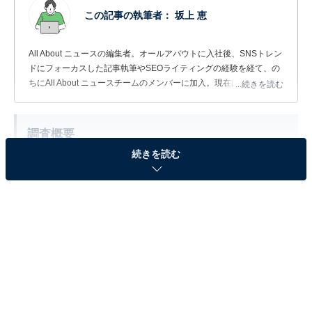
この記事の執筆者：
坂上 恵
All About ニュースの編集者。オールアバウトに入社後、SNSトレン
ドにフォーカスした記事執筆やSEOライティングの経験を経て、の
ちにAll About ニュースチームのメンバーに加入。現在は旅行・カル
...続きを読む
チャー・エンタメなどを中心に企画編集を担当。東京都出身。居酒
屋巡りとスポーツ観戦が生きがい。
調査概要
続きを読む
調査期間：2026年6月6～7日
調査方法：インターネット調査
調査対象：全国10～60代の男女300人
※本調査は全国300人を対象に実施したもので、結
果は回答者の意見を集計したものであり、全体の意
見を断定的に示すものではありません