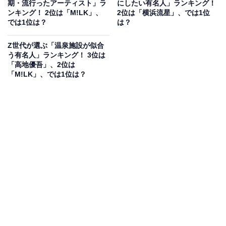
期・流行ったアーティスト」ラ
にしたい有名人」ランキング！
あふれる変顔が人気を博しました。卒業後もタレントや
ンキング！ 2位は「M!LK」、
2位は「横浜流星」、では1位
では1位は？
は？
YouTuberとして幅広くテレビ、イベントに出演を続けて
います。
Z世代が選ぶ「温泉施設が似合
う有名人」ランキング！ 3位は
回答者コメント
「高地優吾」、2位は
「M!LK」、では1位は？
「今もNHKで活躍してる。歴が長かっただけあって
知っている人も多い」（20代女性／福岡県）
「よしお兄さんは、NHKも沢山出ていますが、他の
局でもよく出演されていると思います」（40代女性
／滋賀県）