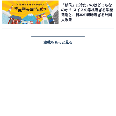
「移民」に冷たいのはどっちな
「子どもから大人まで幅広い世代に知られており、
のか？ スイスの厳格過ぎる学歴
体操指導や講演活動など活動の幅も広いことから、
選別と、日本の曖昧過ぎる外国
人政策
歴代たいそうのおにいさんの中でも特に活躍を続け
ている存在だと思います」（40代男性／福岡県）
連載をもっと見る
「かなり人気があった結果NHKも佐藤弘道さんの体
操番組を作るほどだったし、SASUKEでも活躍して
いた印象」（30代女性／兵庫県）
「ランドセルのCMで活躍されていたり、同じ世代
の友人たちはみんな弘道お兄さんを知っていまし
た」（20代女性／東京都）