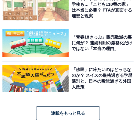
学校も…「こども110番の家」
は本当に必要？ PTAが直面する
理想と現実
「青春18きっぷ」販売激減の裏
に何が？ 連続利用の厳格化だけ
ではない「本当の理由」
「移民」に冷たいのはどっちな
のか？ スイスの厳格過ぎる学歴
選別と、日本の曖昧過ぎる外国
人政策
連載をもっと見る