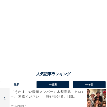
最新
一週間
一ヶ月
「うわすごい豪華メンバー」木梨憲武、ヒロミ
へ「連絡ください！」呼び掛ける。ISS...
1
2024/10/17