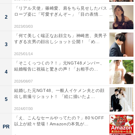
「リアル天使」篠崎愛、肩をちら見せしたバス
ローブ姿に「可愛すぎんぞ～」「目の表情...
2
2023/03/03
「何て美しく端正なお顔立ち」神崎恵、美男子
すぎる次男の顔出しショット公開！ 「め...
3
2025/01/14
「そこくっつくの？！」元NGT48メンバー、
結婚報告に祝福と驚きの声！「お相手の...
4
2026/08/07
結婚した元NGT48、一般人イケメン夫との顔
出し前撮りショット！ 「絵に描いたよ...
5
2024/07/30
「え、こんなセールやってたの？」80％OFF
以上が続々登場！Amazonの本気が...
PR