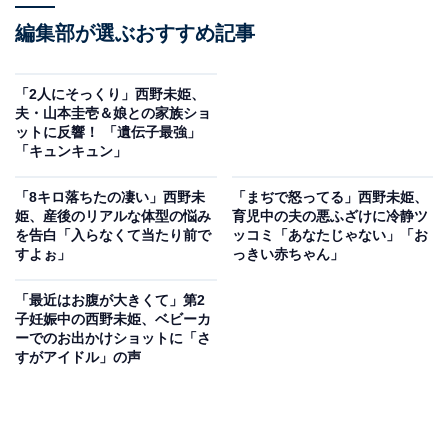
編集部が選ぶおすすめ記事
「2人にそっくり」西野未姫、
夫・山本圭壱＆娘との家族ショ
ットに反響！ 「遺伝子最強」
「キュンキュン」
「8キロ落ちたの凄い」西野未
「まぢで怒ってる」西野未姫、
姫、産後のリアルな体型の悩み
育児中の夫の悪ふざけに冷静ツ
を告白「入らなくて当たり前で
ッコミ「あなたじゃない」「お
すよぉ」
っきい赤ちゃん」
「最近はお腹が大きくて」第2
子妊娠中の西野未姫、ベビーカ
ーでのお出かけショットに「さ
すがアイドル」の声