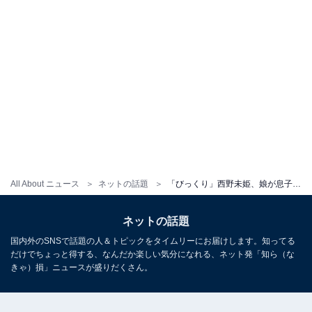
All About ニュース
ネットの話題
「びっくり」西野未姫、娘が息子に驚きの行動「横顔けいちょんそっくり」「お姉ちゃんになりましたね」
ネットの話題
国内外のSNSで話題の人＆トピックをタイムリーにお届けします。知ってる
だけでちょっと得する、なんだか楽しい気分になれる、ネット発「知ら（な
きゃ）損」ニュースが盛りだくさん。