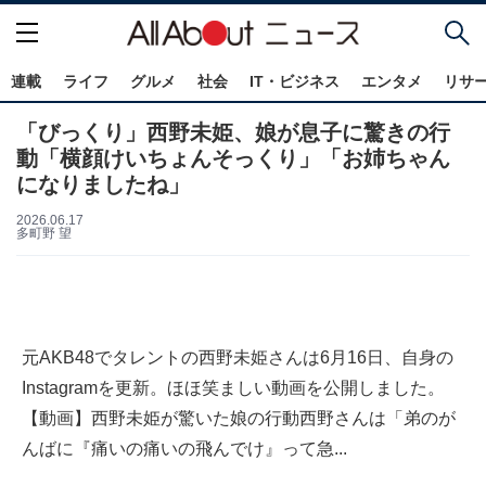
連載
ライフ
グルメ
社会
IT・ビジネス
エンタメ
リサ
「びっくり」西野未姫、娘が息子に驚きの行
動「横顔けいちょんそっくり」「お姉ちゃん
になりましたね」
2026.06.17
多町野 望
元AKB48でタレントの西野未姫さんは6月16日、自身の
Instagramを更新。ほほ笑ましい動画を公開しました。
【動画】西野未姫が驚いた娘の行動西野さんは「弟のが
んばに『痛いの痛いの飛んでけ』って急...