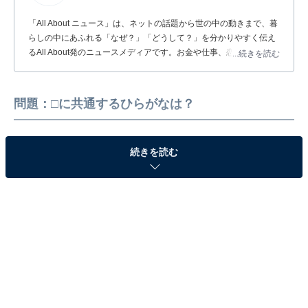
「All About ニュース」は、ネットの話題から世の中の動きまで、暮
らしの中にあふれる「なぜ？」「どうして？」を分かりやすく伝え
るAll About発のニュースメディアです。お金や仕事、恋愛、ITに関
...続きを読む
する疑問に対して専門家が分かりやすく回答するほか、エンタメ情
報やSNSで話題のトピックスを紹介しています。
問題：□に共通するひらがなは？
続きを読む