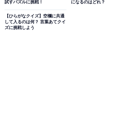
次ページ
正解を見る
試すパズルに挑戦！
になるのはどれ？
【ひらがなクイズ】空欄に共通
して入るのは何？ 言葉あてクイ
ズに挑戦しよう
こちらもおすすめ
【ひらがなクイズ】空欄に共通して入るひらが
なは？ かんたん語句パズルに挑戦！