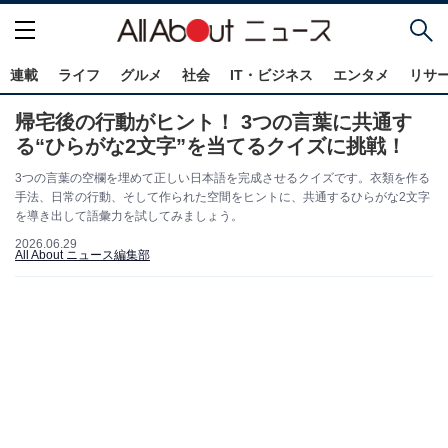
連載
ライフ
グルメ
社会
IT・ビジネス
エンタメ
リサ
帰宅後の行動がヒント！ 3つの言葉に共通す
る“ひらがな2文字”を当てるクイズに挑戦！
3つの言葉の空欄を埋めて正しい日本語を完成させるクイズです。衣類を作る
手法、日常の行動、そして作られた空間をヒントに、共通するひらがな2文字
を導き出して語彙力を試してみましょう。
2026.06.29
All About ニュース編集部