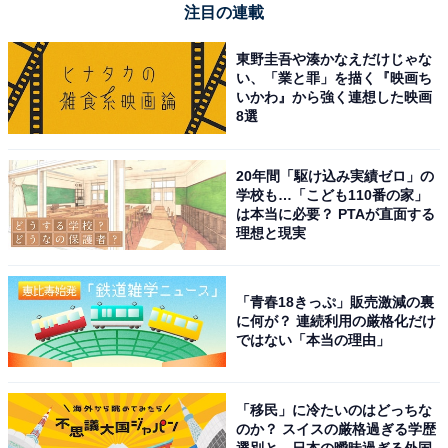
注目の連載
東野圭吾や湊かなえだけじゃな
い、「業と罪」を描く『映画ち
いかわ』から強く連想した映画
8選
20年間「駆け込み実績ゼロ」の
学校も…「こども110番の家」
は本当に必要？ PTAが直面する
理想と現実
「青春18きっぷ」販売激減の裏
に何が？ 連続利用の厳格化だけ
ではない「本当の理由」
「移民」に冷たいのはどっちな
のか？ スイスの厳格過ぎる学歴
選別と、日本の曖昧過ぎる外国