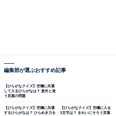
□に共通するひらがなは？
次の言葉に共通して入るひらがなを考えてみましょう。
□□み
□□らい
た□□な
編集部が選ぶおすすめ記事
ヒント：1本の糸から時間をかけて衣服などを仕立てる
方法。外から帰ったときなどに指先まできれいにする行
【ひらがなクイズ】空欄に共通
為。そして、大昔の住居の構造や、地面にまっすぐ深く
して入るひらがなは？ 意外と迷
う言葉の問題
開いた穴を思い浮かべてみてください。
【ひらがなクイズ】空欄に共通
【ひらがなクイズ】空欄に入る
するひらがなは？ ひらめき力を
3文字は？ きれいにそろう言葉