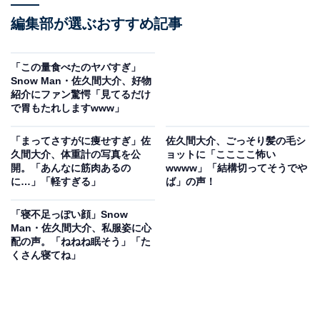
編集部が選ぶおすすめ記事
「この量食べたのヤバすぎ」
Snow Man・佐久間大介、好物
紹介にファン驚愕「見てるだけ
で胃もたれしますwww」
「まってさすがに痩せすぎ」佐
佐久間大介、ごっそり髪の毛シ
久間大介、体重計の写真を公
ョットに「ここここ怖い
開。「あんなに筋肉あるの
wwww」「結構切ってそうでや
に…」「軽すぎる」
ば」の声！
「寝不足っぽい顔」Snow
Man・佐久間大介、私服姿に心
配の声。「ねねね眠そう」「た
くさん寝てね」