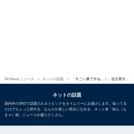
All About ニュース
ネットの話題
「すごい量ですね…！」佐久間大介、仙台でラーメン二郎を堪能！ 「マジのジロリアンのレポやねんこれwww」
ネットの話題
国内外のSNSで話題の人＆トピックをタイムリーにお届けします。知ってる
だけでちょっと得する、なんだか楽しい気分になれる、ネット発「知ら（な
きゃ）損」ニュースが盛りだくさん。