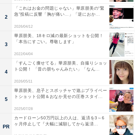
「これはお金の問題じゃない」華原朋美の“緊
急”投稿に反響「胸が痛い…」「逆におか...
2
2026/04/12
華原朋美、18キロ減の最新ショットを公開！
「本当にすごい。尊敬します」
3
2022/04/04
「すんごく痩せてる」華原朋美、自撮りショッ
ト公開！ 「昔の朋ちゃんみたい」「なん...
4
2026/05/11
華原朋美、息子とスポッチャで遊ぶプライベー
トショット公開＆おなか見せの圧巻スタイ...
5
2025/07/28
カードローン50万円以上の人は、返済を3～6
ヶ月停止して『大幅に減額してから返済...
PR