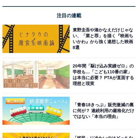
注目の連載
東野圭吾や湊かなえだけじゃな
い、「業と罪」を描く『映画ち
いかわ』から強く連想した映画
8選
七瀬川自然公園の遊具
20年間「駆け込み実績ゼロ」の
大分市稙田地区にある「七瀬川自然公園」は、七瀬川の
学校も…「こども110番の家」
河川改修事業とあわせて整備された大型の自然公園で
は本当に必要？ PTAが直面する
理想と現実
す。
「多目的レクリエーションゾーン」「緑地ゾーン」「親
「青春18きっぷ」販売激減の裏
に何が？ 連続利用の厳格化だけ
水ゾーン」「ふれあいコミュニティゾーン」の4ゾーン
ではない「本当の理由」
で構成されており、入場・駐車場（253台・障がい者用
12台・大型バス4台）ともに無料です。
「移民」に冷たいのはどっちな