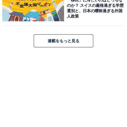
のか？ スイスの厳格過ぎる学歴
広さ2万6000平方メートルという広大な芝生広場は、ス
選別と、日本の曖昧過ぎる外国
トレッチ・散歩・ピクニックからイベントまで多彩な使
人政策
い方ができます。芝生広場を囲むように流れる全長約
300mの「せせらぎ水路」は夏の水遊びに大人気です。
連載をもっと見る
「遊具広場・展望の丘」には複合遊具・ターザンロープ
などがあり、小さいお子様用の遊具もそろいます。春は
ソメイヨシノ80本が咲き誇る「桜堤」も絶景。「あやと
り橋」は旧七瀬川を渡る全長85m・幅1.5mの吊り橋で、
車いすでも通行できる全国でも珍しい構造。
「田んぼ」では地元の小学生が田植え・稲刈り体験学習
を行っています。川沿いの「BBQエリア」では火気利用
が可能（期間・ルールは公式サイトで確認）。休憩所
「ななせの家」にはおむつ交換台も完備。