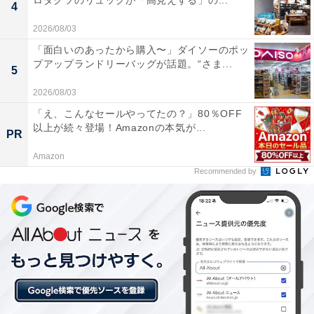
ロダクツのリュックが「高見えする」の...
4
2026/08/03
「面白いのあったから購入〜」ダイソーのポッ
プアップランドリーバッグが話題。“さま...
5
2026/08/03
「え、こんなセールやってたの？」80％OFF
以上が続々登場！Amazonの本気が...
PR
「七瀬川自然公園」は入場・駐車場ともに無料！
Amazon
大分市の自然公園
Recommended by