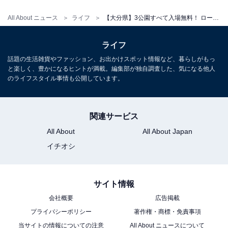
開園時間
All About ニュース
ライフ
【大分県】3公園すべて入場無料！ ローラーすべり台、和船モチーフの大型遊具…1日楽しめる大型公園3選
常時開放（年中無休）
BBQエリアの火気使用期間・詳細は大分市公式サイトで
ライフ
ご確認ください
話題の生活雑貨やファッション、お出かけスポット情報など、暮らしがもっ
と楽しく、豊かになるヒントが満載。編集部が独自調査した、気になる他人
のライフスタイル事情も公開しています。
アクセス
所在地：大分市大字市字赤池188外
関連サービス
電車・バス：JR大分駅からバスで大分市稙田地区方面へ
All About
All About Japan
電話番号：097-537-5976（大分市公園緑地課）
イチオシ
駐車場：253台（障がい者等用12台・大型バス4台）
料金
サイト情報
入場無料・駐車場無料
会社概要
広告掲載
プライバシーポリシー
著作権・商標・免責事項
あわせて読みたい
当サイトの情報についての注意
All About ニュースについて