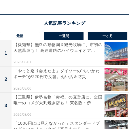
電車：JR日豊本線「鶴崎駅」より車で約6分
電話番号：097-537-5976（大分市公園緑地課）
駐車場：183台（障がい者等用5台・大型バス6台）
最新
一週間
一ヶ月
料金
【愛知県】無料の動物園＆観光牧場に、市初の
入場無料・駐車場無料
天然温泉も！ 高速道路のハイウェイオア...
1
あわせて読みたい
2026/08/07
「やっと巡り会えたよ」ダイソーの“ちいかわ
グルメが魅力的な「大分県の道の駅」ランキ
ポーチ”が220円で反響。ぬい活＆防災...
ング！ 2位「原尻の滝」を抑えた1位は？
2
【2025年調査】
2026/08/06
【三重県】伊勢名物「赤福」の直営店に、全国
唯一のコメダ大判焼き店も！ 東名阪・伊...
3
2026/08/06
「1000円には見えなかった」スタンダードプ