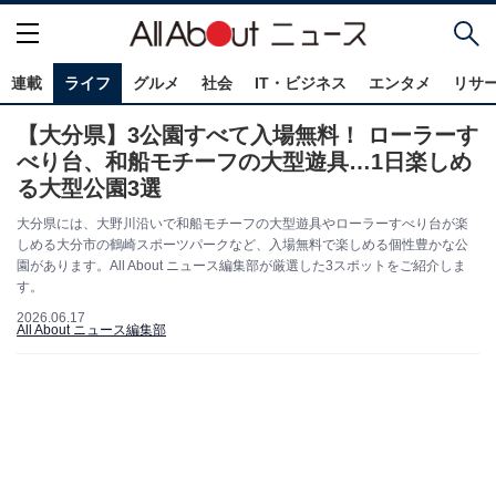
連載
ライフ
グルメ
社会
IT・ビジネス
エンタメ
リサ
【大分県】3公園すべて入場無料！ ローラーす
べり台、和船モチーフの大型遊具…1日楽しめ
る大型公園3選
大分県には、大野川沿いで和船モチーフの大型遊具やローラーすべり台が楽
しめる大分市の鶴崎スポーツパークなど、入場無料で楽しめる個性豊かな公
園があります。All About ニュース編集部が厳選した3スポットをご紹介しま
す。
2026.06.17
All About ニュース編集部