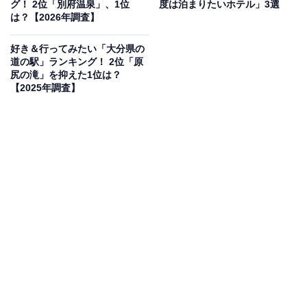
グ！ 2位「別府温泉」、1位
度は泊まりたいホテル」3選
スライダー・スポーツクライミングも楽しめます。
は？【2026年調査】
「ヘルシーゾーン」には大人から子どもまで楽しめるア
好き＆行ってみたい「大分県の
道の駅」ランキング！ 2位「原
ップダウンステップ・バランスロードなど10種類の健康
尻の滝」を抑えた1位は？
遊具がそろっています。西側（乙津川側）にはテニスコ
【2025年調査】
ート（砂入り人工芝5面）・多目的広場・球場も整備さ
れています。
開園時間
常時開放（年中無休）
※各施設により異なる。テニスコート・球場等スポーツ
施設の利用申込は大分市スポーツ振興課（TEL：097-
537-5650）へ
アクセス
所在地：大分市大字中（大野川・乙津川の間）