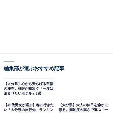
大分市東部、大野川と乙津川の二つの河川に挟まれた
「鶴崎スポーツパーク（都市公園名：堂園公園）」は、
平成16年に完成した河川空間への広がりを持たせたつく
りの総合公園です。入場・駐車場（183台・障がい者用5
台含む）ともに無料です。
東側（大野川側）の芝生エリアには3つの遊具ゾーンが
あります。「プレイゾーン」には直径30mの砂場を海に
見立てた、この地ゆかりの肥後藩御用船をモチーフにし
編集部が選ぶおすすめ記事
た大型コンビネーション遊具が設置されており、子ども
たちに大人気です。
【大分県】心から安らげる至福
の滞在。好評が相次ぐ「一度は
泊まりたいホテル」3選
「展望ゾーン」では大野川の堤防上から鶴見岳・久住連
山の山並みや大野川の流れを一望できる展望スペースが
【40代男女が選ぶ】春に行きた
【大分県】大人の休日を静かに
あり、高低差を活かしたローラースライダー・チューブ
い「大分県の旅行先」ランキン
彩る。満足度の高さで選ぶ「一