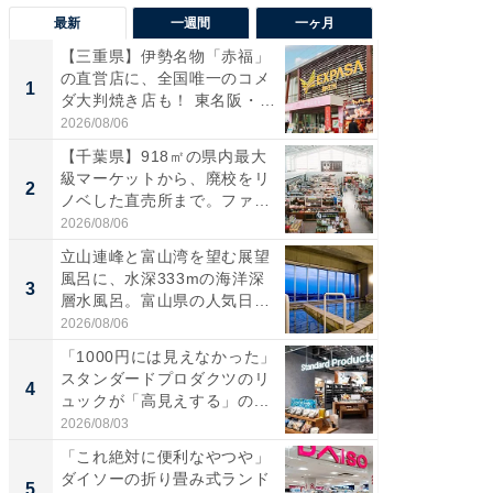
最新
一週間
一ヶ月
【三重県】伊勢名物「赤福」
【兵庫
の直営店に、全国唯一のコメ
ーメン
1
1
ダ大判焼き店も！ 東名阪・
再現した
伊...
道...
2026/08/06
2026/08/0
【千葉県】918㎡の県内最大
【三重
級マーケットから、廃校をリ
の直営
2
2
ノベした直売所まで。ファ
ダ大判焼
ー...
伊...
2026/08/06
2026/08/0
立山連峰と富山湾を望む展望
【千葉県
風呂に、水深333mの海洋深
級マー
3
3
層水風呂。富山県の人気日
ノベし
帰...
ー...
2026/08/06
2026/08/0
「1000円には見えなかった」
ステラ
スタンダードプロダクツのリ
詰め放題
4
4
ュックが「高見えする」の...
00円で「
2026/08/03
2026/08/0
「これ絶対に便利なやつや」
立山連
ダイソーの折り畳み式ランド
風呂に、
5
5