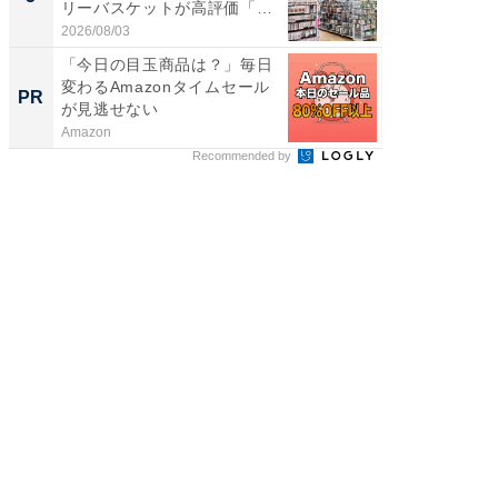
リーバスケットが高評価「使
層水風
わ...
帰...
2026/08/03
2026/08/0
「今日の目玉商品は？」毎日
頑張ら
変わるAmazonタイムセール
にくい
PR
PR
が見逃せない
Amazon
森永乳業
Recommended by