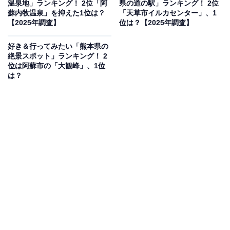
「ふれあい動物王国」ではビーバー・羊・カピバラなど
温泉地」ランキング！ 2位「阿
県の道の駅」ランキング！ 2位
蘇内牧温泉」を抑えた1位は？
「天草市イルカセンター」、1
の動物にえさやり体験ができます。「手づくり体験館」
【2025年調査】
位は？【2025年調査】
ではオリジナルグッズ作り、「健康パビリオン」では脳
年齢・肌年齢測定なども。日本最大級1000坪の露天風呂
好き＆行ってみたい「熊本県の
絶景スポット」ランキング！ 2
「阿蘇健康火山温泉」も人気。
位は阿蘇市の「大観峰」、1位
は？
元気の森の入場料は大人2200円・子ども（小学生）1100
円・幼児（4歳以上）1100円・3歳以下無料。WEB購入
で10％OFF（元気会員の登録必須）。2026年夏休み
（7/1〜9/30）は小学生が大人の半額になる「お子様トク
トクプラン」も実施予定です。
営業時間
総合インフォメーション受付時間：9:00〜17:00（年中無
休）
各施設の営業時間は施設ごとに異なります（公式サイト