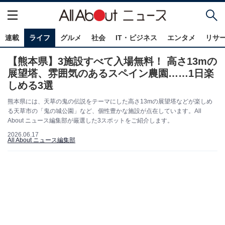
連載
ライフ
グルメ
社会
IT・ビジネス
エンタメ
リサ
【熊本県】3施設すべて入場無料！ 高さ13mの
展望塔、雰囲気のあるスペイン農園……1日楽
しめる3選
熊本県には、天草の鬼の伝説をテーマにした高さ13mの展望塔などが楽しめ
る天草市の「鬼の城公園」など、個性豊かな施設が点在しています。All
About ニュース編集部が厳選した3スポットをご紹介します。
2026.06.17
All About ニュース編集部