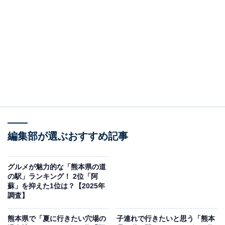
熊本県阿蘇郡南阿蘇村にある「阿蘇元気の森（阿蘇ファ
ームランド）」は、阿蘇くじゅう国立公園・標高550mの
大自然の中に広がる健康増進テーマパークです。
入場・駐車場は無料で、「元気の森」「ふれあい動物王
国」「手づくり体験館」「健康パビリオン」など多彩な
施設がそろっています。
最大の目玉「元気の森」は1万坪の自然の森と谷を活か
編集部が選ぶおすすめ記事
した60個のオリジナル健康運動アトラクションで構成さ
れており、柔軟性・持久力・バランス性・脚力・瞬発
グルメが魅力的な「熊本県の道
力・記憶力・正確性などをゲーム感覚で測定・鍛えられ
の駅」ランキング！ 2位「阿
ます。子どもはもちろん、大人やシニアまで自分のペー
蘇」を抑えた1位は？【2025年
調査】
スで楽しめます。
熊本県で「夏に行きたい穴場の
子連れで行きたいと思う「熊本