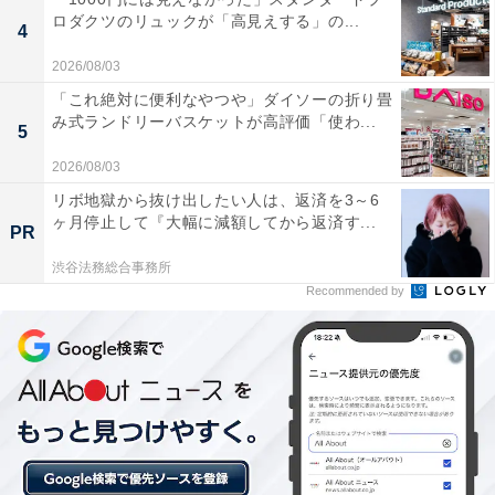
ロダクツのリュックが「高見えする」の...
4
あわせて読みたい
2026/08/03
特産品が楽しめると思う「熊本県の道の駅」
「これ絶対に便利なやつや」ダイソーの折り畳
ランキング！ 2位「阿蘇」を抑えた1位は？
み式ランドリーバスケットが高評価「使わ...
【2025年調査】
5
2026/08/03
リボ地獄から抜け出したい人は、返済を3～6
ヶ月停止して『大幅に減額してから返済す...
PR
渋谷法務総合事務所
Recommended by