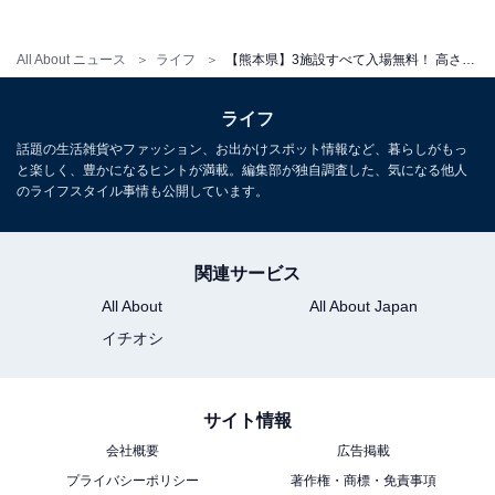
自社工場で加工したみかんジャム・ジュース・サングリ
アなどのオリジナル商品が充実の農産加工直売所「スペ
All About ニュース
ライフ
【熊本県】3施設すべて入場無料！ 高さ13mの展望塔、雰囲気のあるスペイン農園……1日楽しめる3選
イン館」もお土産選びに人気。パエリア作り・ピザ作
り・パン作り体験（有料・事前予約推奨）、秋から冬
ライフ
（10月下旬〜11月下旬頃 ※なくなり次第終了）にはみか
話題の生活雑貨やファッション、お出かけスポット情報など、暮らしがもっ
と楽しく、豊かになるヒントが満載。編集部が独自調査した、気になる他人
ん狩り（有料）も楽しめます。毎月第2土曜日は「福の
のライフスタイル事情も公開しています。
日」イベントも開催。
営業時間
関連サービス
All About
All About Japan
公式サイトの営業時間案内でご確認ください（季節・曜
イチオシ
日により異なります）
アクセス
サイト情報
所在地：熊本県水俣市陳内2525
会社概要
広告掲載
車：九州自動車道「水俣IC」から国道3号・湯の児温泉
プライバシーポリシー
著作権・商標・免責事項