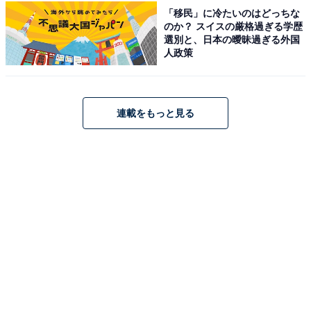
湯の児スペイン村福田農場のブランコ
「移民」に冷たいのはどっちな
のか？ スイスの厳格過ぎる学歴
熊本県水俣市湯の児地区の丘の上にある「湯の児スペイ
選別と、日本の曖昧過ぎる外国
人政策
ン村福田農場」は、スペインの温暖な気候に似た不知火
海の風土を活かした観光農場です。
入場は完全無料で、果樹園・2つのレストラン・農産加
連載をもっと見る
工直売所・パン工房・亀コレクション館など多彩な施設
がそろっています。レストランからは穏やかな不知火海
と対岸の天草の島々が一望できる絶景を眺めながら、農
場自家製の食材を使ったパエリア・スペイン料理・地ビ
ール（オリジナルクラフトビール）が楽しめます。
毎週日曜日に無料公演（2回）が行われるフラメンコシ
ョーは迫力満点で、農場を代表するエンターテインメン
ト。