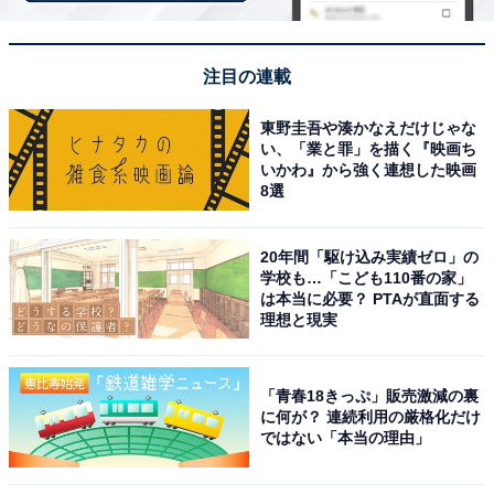
「湯の児スペイン村福田農場」は入場無料！ 不知
注目の連載
火海と天草を望む丘
東野圭吾や湊かなえだけじゃな
い、「業と罪」を描く『映画ち
いかわ』から強く連想した映画
8選
20年間「駆け込み実績ゼロ」の
学校も…「こども110番の家」
は本当に必要？ PTAが直面する
理想と現実
「青春18きっぷ」販売激減の裏
に何が？ 連続利用の厳格化だけ
ではない「本当の理由」