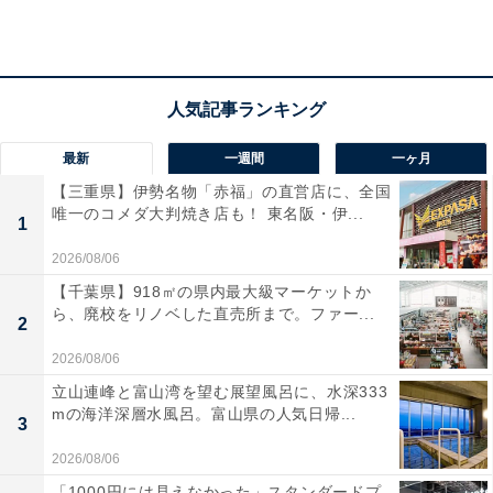
で確認）
アクセス
所在地：熊本県阿蘇郡南阿蘇村河陽5579-3
車：九州自動車道「熊本IC」から南阿蘇方面へ約40分。
最新
一週間
一ヶ月
無料駐車場あり
【三重県】伊勢名物「赤福」の直営店に、全国
電話番号：0967-67-2100（日帰り施設全般に関する問い
唯一のコメダ大判焼き店も！ 東名阪・伊...
1
合わせ先）
2026/08/06
料金
【千葉県】918㎡の県内最大級マーケットか
ら、廃校をリノベした直売所まで。ファー...
2
入場：無料・駐車場：無料
2026/08/06
元気の森：大人（中学生以上）2200円・子ども（小学
立山連峰と富山湾を望む展望風呂に、水深333
生）1100円・幼児（4歳以上）1100円（3歳以下無料）
mの海洋深層水風呂。富山県の人気日帰...
3
※WEB購入で10％OFF（元気会員の登録必須） / 2026年
夏休み（7/1〜9/30）小学生半額プランあり（詳細は公式
2026/08/06
サイトで確認）
「1000円には見えなかった」スタンダードプ