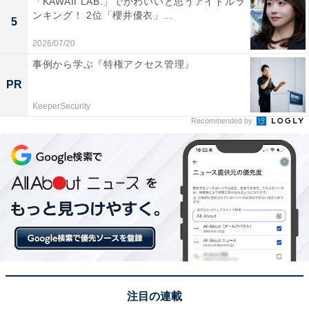
「KAWAII LAB.」でかわいいと思うアイドルラ
ンキング！ 2位「櫻井優衣」...
5
この記事の執筆者：
坂上 恵
2026/07/20
事例から学ぶ『特権アクセス管理』
All About ニュースの編集者。オールアバウトに入社後、SNSトレン
PR
ドにフォーカスした記事執筆やSEOライティングの経験を経て、の
ちにAll About ニュースチームのメンバーに加入。現在は旅行・カル
KeeperSecurity
...続きを読む
チャー・エンタメなどを中心に企画編集を担当。東京都出身。居酒
Recommended by
屋巡りとスポーツ観戦が生きがい。
次ページ
9位までのランキング結果を見る
注目の連載