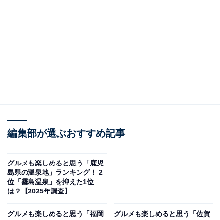
2位：人吉温泉（熊本県）／36票
人吉温泉は、球磨川沿いに広がる温泉地で、その歴史は
古く、約100年の歴史を持つ老舗旅館もあります。弱ア
ルカリ性のやわらかな泉質が特徴で、「美人の湯」とし
ても知られています。人吉の郷土料理である「うなぎ」
や「球磨焼酎」など、温泉と共に地元グルメも楽しめる
でしょう。
編集部が選ぶおすすめ記事
回答者からは「からし蓮根などご当地グルメが豊富」
（40代女性／神奈川県）、「街の中にある温泉で美味し
グルメも楽しめると思う「鹿児
島県の温泉地」ランキング！ 2
いお蕎麦や鰻のお店があります」（50代女性／静岡
位「霧島温泉」を抑えた1位
県）、「肉料理のクオリティの高さに心が持っていかれ
は？【2025年調査】
そう」（40代男性／神奈川県）といった声が集まりまし
グルメも楽しめると思う「福岡
グルメも楽しめると思う「佐賀
た。