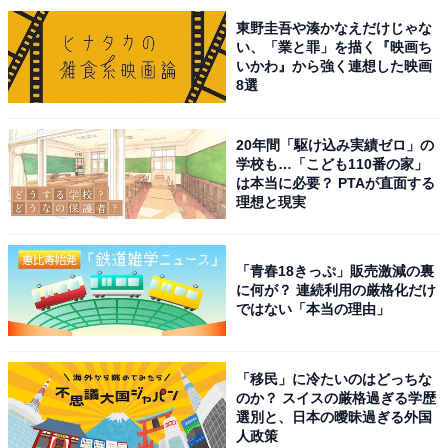
東野圭吾や湊かなえだけじゃな
い、「業と罪」を描く『映画ち
いかわ』から強く連想した映画
8選
20年間「駆け込み実績ゼロ」の
学校も…「こども110番の家」
は本当に必要？ PTAが直面する
こちらもおすすめ
理想と現実
グルメも楽しめると思う「宮崎県の温泉地」ラ
ンキング！ 2位「京町温泉」を抑えた1位は？
【2025年調査】
「青春18きっぷ」販売激減の裏
に何が？ 連続利用の厳格化だけ
ではない「本当の理由」
「移民」に冷たいのはどっちな
のか？ スイスの厳格過ぎる学歴
選別と、日本の曖昧過ぎる外国
人政策
1
2