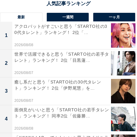
の旅館」というコンセプトのもと、統一された景観が魅
力です。温泉街には、ミシュラン・グリーンガイド・ジ
最新
一週間
一ヶ月
ャポンで二つ星を獲得した「入湯手形」で、複数の露天
アクロバットがすごいと思う「STARTO社の3
風呂を巡ることができます。熊本名物の馬刺しやあか牛
0代タレント」ランキング！ 2位「...
1
など、グルメも充実しています。
2026/08/08
世界で活躍できると思う「STARTO社の若手タ
回答者からは「新鮮な馬肉を堪能できる店など特産品を
レント」ランキング！ 2位「目黒蓮...
2
扱う店が多いから」（50代男性／東京都）、「阿蘇の野
2026/08/07
菜や赤牛を使った料理が豊富で、宿ごとにこだわりの食
癒し系だと思う「STARTO社の30代タレン
事が楽しめる。静かな山里で味わう郷土料理は格別だか
ト」ランキング！ 2位「伊野尾慧」を...
3
ら」（50代女性／兵庫県）、「黒川温泉の宿はそれぞれ
違いがあり、グルメの提供も個性があるから」（50代男
2026/08/07
性／佐賀県）といった声が集まりました。
面倒見がいいと思う「STARTO社の若手タレン
ト」ランキング！ 同率2位「佐藤勝...
4
2026/08/08
※回答者からのコメントは原文ママです