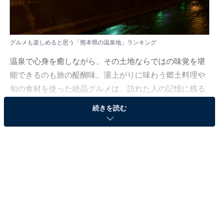
グルメも楽しめると思う「熊本県の温泉地」ランキング
温泉で心身を癒しながら、その土地ならではの味覚を堪
能できるのも旅の醍醐味。湯上がりに味わう郷土料理や
旬の食材を使った絶品グルメは、訪れた人の記憶に残る
特別な体験となります。
続きを読む
All About ニュース編集部では、2025年10月9〜10日の期
間、全国20〜70代の男女250人を対象に、グルメも楽し
めると思う温泉地に関するアンケートを実施しました。
その中から、グルメも楽しめると思う「熊本県の温泉
地」ランキングの結果をご紹介します。
＞9位までの全ランキング結果を見る