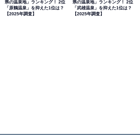
県の温泉地」ランキング！ 2位
県の温泉地」ランキング！ 2位
「原鶴温泉」を抑えた1位は？
「武雄温泉」を抑えた1位は？
【2025年調査】
【2025年調査】
1位：黒川温泉（熊本県）／132票
黒川温泉は、里山の豊かな自然に囲まれた人気の温泉地
です。旅館や自然の景観が一体となった「全体がひとつ