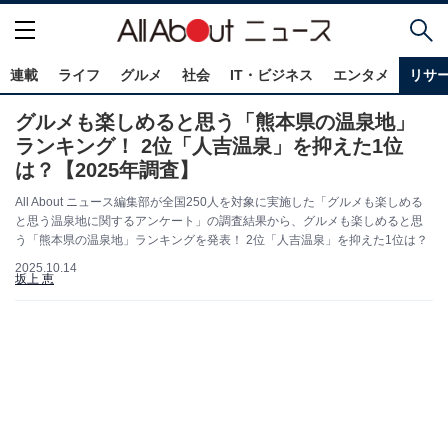
連載
ライフ
グルメ
社会
IT・ビジネス
エンタメ
リサ
グルメも楽しめると思う「熊本県の温泉地」
ランキング！ 2位「人吉温泉」を抑えた1位
は？【2025年調査】
All About ニュース編集部が全国250人を対象に実施した「グルメも楽しめる
と思う温泉地に関するアンケート」の調査結果から、グルメも楽しめると思
う「熊本県の温泉地」ランキングを発表！ 2位「人吉温泉」を抑えた1位は？
2025.10.14
坂上 恵