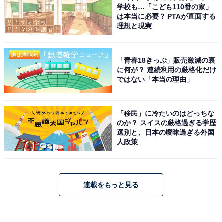
学校も…「こども110番の家」
は本当に必要？ PTAが直面する
理想と現実
「青春18きっぷ」販売激減の裏
に何が？ 連続利用の厳格化だけ
ではない「本当の理由」
「移民」に冷たいのはどっちな
のか？ スイスの厳格過ぎる学歴
選別と、日本の曖昧過ぎる外国
人政策
連載をもっと見る