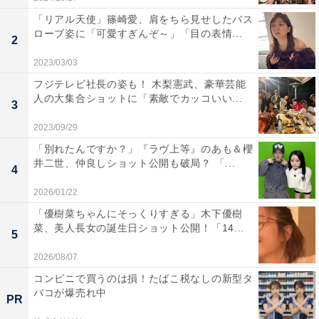
「リアル天使」篠崎愛、肩をちら見せしたバス
ローブ姿に「可愛すぎんぞ～」「目の表情...
2
2023/03/03
フジテレビ社長の姿も！ 木梨憲武、豪華芸能
人の大集合ショットに「素敵でカッコいい...
3
2023/09/29
「別れたんですか？」『ラヴ上等』のあも＆櫻
井二世、仲良しショット公開も破局？ 「...
4
2026/01/22
「優樹菜ちゃんにそっくりすぎる」木下優樹
菜、美人長女の誕生日ショット公開！「14...
5
2026/08/07
コンビニで買うのは損！たばこ税なしの新型タ
バコが爆売れ中
PR