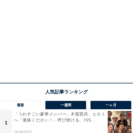
最新
一週間
一ヶ月
「うわすごい豪華メンバー」木梨憲武、ヒロミ
へ「連絡ください！」呼び掛ける。ISS...
1
2024/10/17