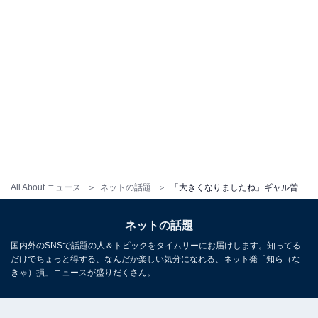
All About ニュース
ネットの話題
「大きくなりましたね」ギャル曽根、“親バカ”投稿に反響！ 「なんか頭に乗せてる娘可愛いすぎます」
ネットの話題
国内外のSNSで話題の人＆トピックをタイムリーにお届けします。知ってる
だけでちょっと得する、なんだか楽しい気分になれる、ネット発「知ら（な
きゃ）損」ニュースが盛りだくさん。