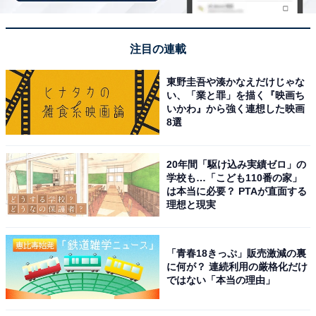
注目の連載
東野圭吾や湊かなえだけじゃな
い、「業と罪」を描く『映画ち
いかわ』から強く連想した映画
8選
20年間「駆け込み実績ゼロ」の
学校も…「こども110番の家」
は本当に必要？ PTAが直面する
理想と現実
「青春18きっぷ」販売激減の裏
に何が？ 連続利用の厳格化だけ
ではない「本当の理由」