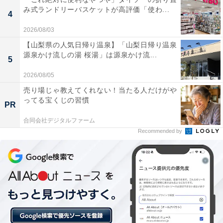
み式ランドリーバスケットが高評価「使わ...
この記事の執筆者：
All About ニュース 旅行
4
部
2026/08/03
【山梨県の人気日帰り温泉】「山梨日帰り温泉
全国の人気ホテルから今泊まりたい宿を厳選してご紹介。日々更新
源泉かけ流しの湯 桜湯」は源泉かけ流...
される売れ筋ランキングや、見逃せないセール・キャンペーン情報
5
など、お得に旅を楽しむための秘けつが満載です。さらに、ここで
...続きを読む
2026/08/05
しか読めない独自コンテンツも充実。編集部員による宿泊レビュー
では、公式Webサイトだけでは分からないリアルな様子を紹介しま
売り場じゃ教えてくれない！当たる人だけがや
す。
ってる宝くじの習慣
PR
こちらもおすすめ
合同会社デジタルファーム
【楽天トラベル売れ筋1位】三重県「都リゾート
Recommended by
奥志摩 アクアフォレスト」は豊かな自然に囲ま
れたリゾートホテル【6月17日】