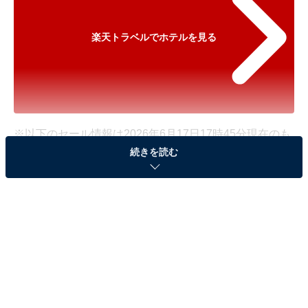
楽天トラベルでホテルを見る
※以下のセール情報は2026年6月17日17時45分現在のも
続きを読む
のです。料金の変更、満室の場合もあります。
※本記事で紹介している商品の購入やサービスの利用により、売上の一部が
オールアバウトに還元されることがあります。
「奥飛騨ガーデンホテル焼岳」が500円オフで登
場！