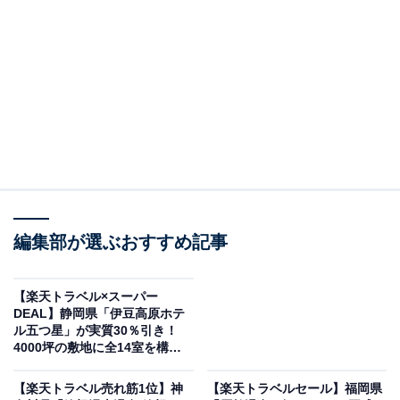
編集部が選ぶおすすめ記事
奥飛騨ガーデンホテル焼岳（画像出典：楽天トラベル）
「奥飛騨ガーデンホテル焼岳」は現在特別価格で宿泊可
【楽天トラベル×スーパー
能です。
DEAL】静岡県「伊豆高原ホテ
ル五つ星」が実質30％引き！
4000坪の敷地に全14室を構え
る隠れ家ホテル【6月17日】
【楽天トラベル売れ筋1位】神
【楽天トラベルセール】福岡県