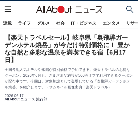
連載
ライフ
グルメ
社会
IT・ビジネス
エンタメ
リサ
【楽天トラベルセール】岐阜県「奥飛騨ガー
デンホテル焼岳」が今だけ特別価格に！ 豊か
な自然と多彩な温泉を満喫できる宿【6月17
日】
全国各地人気ホテルや旅館が特別価格で予約できる、楽天トラベルのお得な
クーポン。2026年6月も、さまざまな施設が500円オフで利用できるクーポン
が配布中です。今回は、対象施設として登場している「奥飛騨ガーデンホテ
ル焼岳」を紹介します。（サムネイル画像出典：楽天トラベル）
2026.06.17
All About ニュース 旅行部