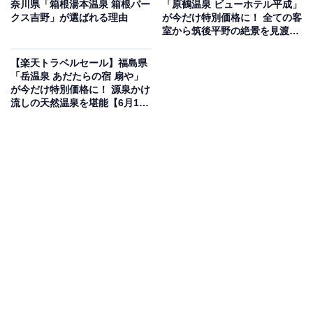
奈川県「箱根湯本温泉 箱根パー
「原鶴温泉 ビューホテル平成」
クス吉野」が選ばれる理由
が今だけ特別価格に！ 全ての客
楽天トラベルでホテルを見る
室から筑後平野の絶景を見渡せ
る宿【6月17日】
【楽天トラベルセール】福島県
「岳温泉 あだたらの宿 扇や」
が今だけ特別価格に！ 源泉かけ
流しの天然温泉を堪能【6月17
日】
この宿泊施設のおすすめポイントは？
奥飛騨温泉郷にある「奥飛騨ガーデンホテル焼岳」は、
豊かな自然と多彩な温泉を満喫できる宿。活火山・焼岳
の恵みを受けた湯量豊富で趣の異なる様々な浴場があ
り、一日中飽きることなく湯巡りを堪能できます。食事
は、囲炉裏を囲んで地元の旬の食材をふんだんに使った
飛騨の郷土料理を味わえるのが魅力。落ち着いた客室か
らは奥飛騨の山々や清流を見下ろせ、四季折々の美しい
景色が広がります。