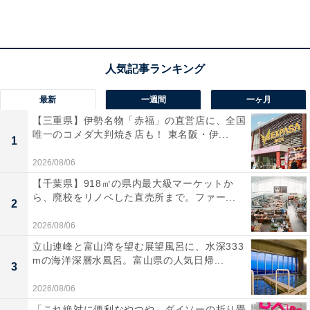
宿泊者からは「囲炉裏会席は個室で雰囲気も良くて味も
美味しかったです」「大浴場がとても広く、特に露天風
呂が４種類のほか、混浴も２種類あって、これほど広い
温泉は久々でした」という声があがっています。多彩な
温泉で湯巡りを満喫したい人や、美味しい郷土料理を味
最新
一週間
一ヶ月
わいながら自然に癒やされたい人におすすめの宿です。
【三重県】伊勢名物「赤福」の直営店に、全国
唯一のコメダ大判焼き店も！ 東名阪・伊...
1
あわせて読みたい
2026/08/06
【土湯温泉の人気ホテル】「土湯温泉 ホテル
【千葉県】918㎡の県内最大級マーケットか
山水荘」は多彩な湯めぐりが魅力
ら、廃校をリノベした直売所まで。ファー...
2
※掲載されている情報は記事公開時のものです。あらか
2026/08/06
じめご了承ください。また、記事中の宿泊プランを予約
立山連峰と富山湾を望む展望風呂に、水深333
mの海洋深層水風呂。富山県の人気日帰...
すると、売上の一部がオールアバウトに還元されること
3
があります。
2026/08/06
「これ絶対に便利なやつや」ダイソーの折り畳