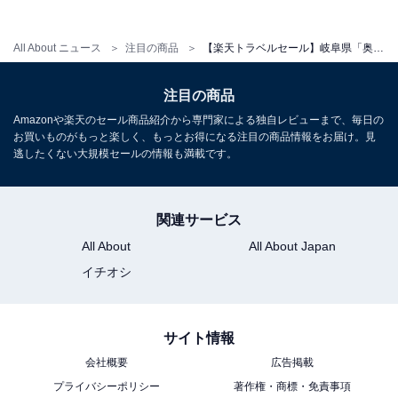
All About ニュース
注目の商品
【楽天トラベルセール】岐阜県「奥飛騨ガーデンホテル焼岳」が今だけ特別価格に！ 豊かな自然と多彩な温泉を満喫できる宿【6月17日】
注目の商品
Amazonや楽天のセール商品紹介から専門家による独自レビューまで、毎日の
お買いものがもっと楽しく、もっとお得になる注目の商品情報をお届け。見
逃したくない大規模セールの情報も満載です。
関連サービス
All About
All About Japan
イチオシ
サイト情報
会社概要
広告掲載
プライバシーポリシー
著作権・商標・免責事項