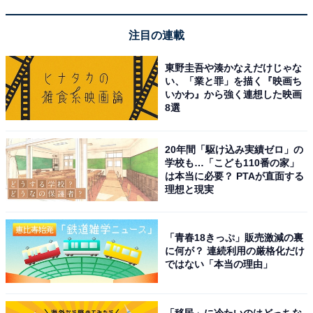
注目の連載
東野圭吾や湊かなえだけじゃな
い、「業と罪」を描く『映画ち
いかわ』から強く連想した映画
8選
20年間「駆け込み実績ゼロ」の
学校も…「こども110番の家」
は本当に必要？ PTAが直面する
理想と現実
「青春18きっぷ」販売激減の裏
に何が？ 連続利用の厳格化だけ
ではない「本当の理由」
「移民」に冷たいのはどっちな