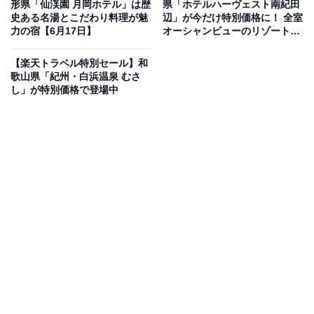
形県「仙渓園 月岡ホテル」は歴
県「ホテルハーヴェスト南紀田
史ある名湯とこだわり料理が魅
辺」が今だけ特別価格に！ 全室
力の宿【6月17日】
オーシャンビューのリゾートホ
テル【6月16日】
【楽天トラベル特別セール】和
楽天トラベルでホテルを見る
歌山県「紀州・白浜温泉 むさ
し」が特別価格で登場中
この宿泊施設のおすすめポイントは？
箱根湯本温泉にある「箱根パークス吉野」は、山の緑に
囲まれた心地よい宿。pH8.7の「美肌の湯」は赤ちゃん
から大人まで安心して堪能でき、半露天風呂付きなど多
彩な客室タイプが揃います。相模湾の地魚や地元の「ご
てんばこしひかり」を使った、こだわりの和食会席膳を
味わえるのも魅力です。