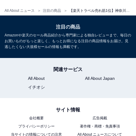
All About ニュース
注目の商品
【楽天トラベル売れ筋1位】神奈川県「箱根湯本温泉 箱根パークス吉野」が選ばれる理由
注目の商品
Amazonや楽天のセール商品紹介から専門家による独自レビューまで、毎日の
お買いものがもっと楽しく、もっとお得になる注目の商品情報をお届け。見
逃したくない大規模セールの情報も満載です。
関連サービス
All About
All About Japan
イチオシ
サイト情報
会社概要
広告掲載
プライバシーポリシー
著作権・商標・免責事項
当サイトの情報についての注意
All About ニュースについて