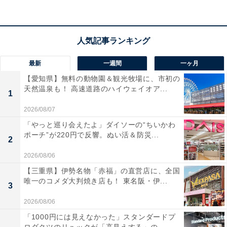
宿泊者からは「貸切露天風呂、大浴場、部屋の半露天風
呂とも源泉かけ流しで大満足でした」「食事は丁寧に作
られており美味しかったです」という声があがっていま
す。肌に優しい温泉で癒やされたい人や、地元の食材を
最新
一週間
一ヶ月
使った料理を味わいたい人におすすめの宿です。
【愛知県】無料の動物園＆観光牧場に、市初の
天然温泉も！ 高速道路のハイウェイオア...
1
あわせて読みたい
2026/08/07
【芦ノ湖温泉の人気ホテル】「箱根・芦ノ湖
「やっと巡り会えたよ」ダイソーの“ちいかわ
はなをり」が選ばれる理由
ポーチ”が220円で反響。ぬい活＆防災...
2
※掲載されている情報は記事公開時のものです。あらか
2026/08/06
じめご了承ください。また、記事中の宿泊プランを予約
【三重県】伊勢名物「赤福」の直営店に、全国
唯一のコメダ大判焼き店も！ 東名阪・伊...
すると、売上の一部がオールアバウトに還元されること
3
があります。
2026/08/06
「1000円には見えなかった」スタンダードプ