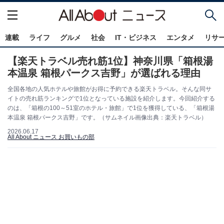
連載
ライフ
グルメ
社会
IT・ビジネス
エンタメ
リサ
【楽天トラベル売れ筋1位】神奈川県「箱根湯
本温泉 箱根パークス吉野」が選ばれる理由
全国各地の人気ホテルや旅館がお得に予約できる楽天トラベル。そんな同サ
イトの売れ筋ランキングで1位となっている施設を紹介します。今回紹介する
のは、「箱根の100～51室のホテル・旅館」で1位を獲得している、「箱根湯
本温泉 箱根パークス吉野」です。（サムネイル画像出典：楽天トラベル）
2026.06.17
All About ニュース お買いもの部