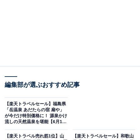
編集部が選ぶおすすめ記事
【楽天トラベルセール】福島県
箱根湯本温泉 箱根パークス吉野（画像出典：楽天トラベル）
「岳温泉 あだたらの宿 扇や」
が今だけ特別価格に！ 源泉かけ
「箱根の100～51室のホテル・旅館」で1位を獲得してい
流しの天然温泉を堪能【6月17
日】
るのは、「箱根湯本温泉 箱根パークス吉野」です。
【楽天トラベル売れ筋1位】山
【楽天トラベルセール】和歌山