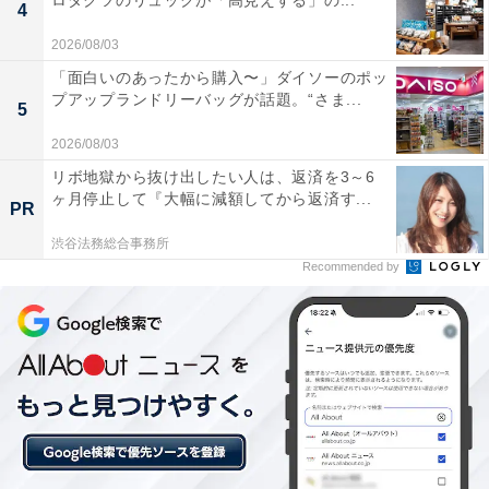
ロダクツのリュックが「高見えする」の...
この記事の執筆者：
All About ニュース お買
4
いもの部
2026/08/03
「面白いのあったから購入〜」ダイソーのポッ
Amazonのセール商品から売れ筋ランキングまで、毎日のお買いも
プアップランドリーバッグが話題。“さま...
のがもっと楽しく、もっとお得になる情報をお届け。編集部員によ
5
る独自レビューなど、ここでしか手に入らない情報も満載です。
...続きを読む
2026/08/03
リボ地獄から抜け出したい人は、返済を3～6
ヶ月停止して『大幅に減額してから返済す...
PR
こちらもおすすめ
渋谷法務総合事務所
【楽天トラベルセール】福岡県「原鶴温泉 ビュ
Recommended by
ーホテル平成」が今だけ特別価格に！ 全ての客
室から筑後平野の絶景を見渡せる宿【6月17
日】