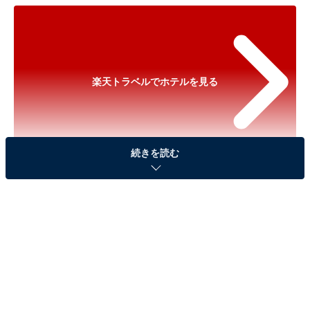
楽天トラベルでホテルを見る
続きを読む
※以下のセール情報は2026年6月17日13時現在のもので
す。料金の変更、満室の場合もあります。
※本記事で紹介している商品の購入やサービスの利用により、売上の一部が
オールアバウトに還元されることがあります。
「箱根湯本温泉 箱根パークス吉野」は山の緑に囲
まれた心地よい宿