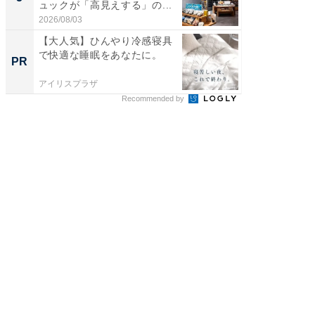
ュックが「高見えする」の...
天然温泉
2026/08/03
2026/08/0
【大人気】ひんやり冷感寝具
次に買
で快適な睡眠をあなたに。
新ロボ
PR
PR
進化し
アイリスプラザ
Dreame
Recommended by