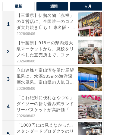
最新
一週間
一ヶ月
【三重県】伊勢名物「赤福」
【兵庫
の直営店に、全国唯一のコメ
ーメン
1
1
ダ大判焼き店も！ 東名阪・
再現した
伊...
道...
2026/08/06
2026/08/0
【千葉県】918㎡の県内最大
「面白
級マーケットから、廃校をリ
入〜」
2
2
ノベした直売所まで。ファ
プラン
ー...
題。“さま
2026/08/06
2026/08/0
立山連峰と富山湾を望む展望
「これ
風呂に、水深333mの海洋深
ダイソ
3
3
層水風呂。富山県の人気日
リーバ
帰...
わ...
2026/08/06
2026/08/0
「これ絶対に便利なやつや」
「100
ダイソーの折り畳み式ランド
スタン
4
4
リーバスケットが高評価「使
ュックが
わ...
2026/08/03
2026/08/0
「1000円には見えなかった」
【羽田
スタンダードプロダクツのリ
は大人4
5
5