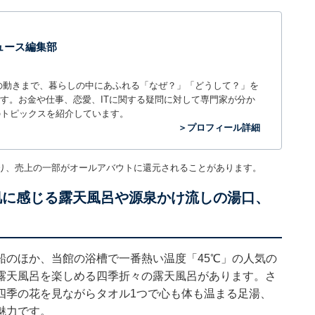
 ニュース編集部
世の中の動きまで、暮らしの中にあふれる「なぜ？」「どうして？」を
ィアです。お金や仕事、恋愛、ITに関する疑問に対して専門家が分か
のトピックスを紹介しています。
＞プロフィール詳細
り、売上の一部がオールアバウトに還元されることがあります。
肌に感じる露天風呂や源泉かけ流しの湯口、
船のほか、当館の浴槽で一番熱い温度「45℃」の人気の
露天風呂を楽しめる四季折々の露天風呂があります。さ
四季の花を見ながらタオル1つで心も体も温まる足湯、
魅力です。