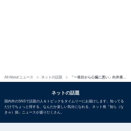
All About ニュース
ネットの話題
「一発目から心臓に悪い」向井康二、テニスする姿にファンもん絶！ 「康二様に出来ないことは何？？」
ネットの話題
国内外のSNSで話題の人＆トピックをタイムリーにお届けします。知ってる
だけでちょっと得する、なんだか楽しい気分になれる、ネット発「知ら（な
きゃ）損」ニュースが盛りだくさん。