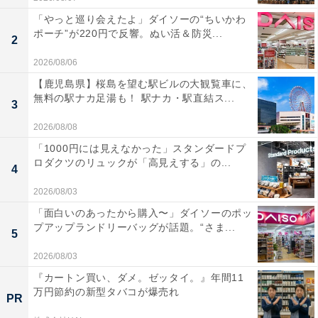
「やっと巡り会えたよ」ダイソーの“ちいかわ
ポーチ”が220円で反響。ぬい活＆防災...
2
2026/08/06
【鹿児島県】桜島を望む駅ビルの大観覧車に、
無料の駅ナカ足湯も！ 駅ナカ・駅直結ス...
3
2026/08/08
「1000円には見えなかった」スタンダードプ
ロダクツのリュックが「高見えする」の...
4
2026/08/03
「面白いのあったから購入〜」ダイソーのポッ
プアップランドリーバッグが話題。“さま...
5
2026/08/03
『カートン買い、ダメ。ゼッタイ。』年間11
万円節約の新型タバコが爆売れ
PR