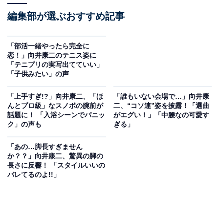
編集部が選ぶおすすめ記事
「部活一緒やったら完全に
恋！」向井康二のテニス姿に
「テニプリの実写出てていい」
「子供みたい」の声
「上手すぎ!?」向井康二、「ほ
「誰もいない会場で…」向井康
んとプロ級」なスノボの腕前が
二、“コソ連”姿を披露！「選曲
話題に！ 「入浴シーンでパニッ
がエグい！」「中腰なの可愛す
ク」の声も
ぎる」
「あの…脚長すぎません
か？？」向井康二、驚異の脚の
長さに反響！ 「スタイルいいの
バレてるのよ!!」