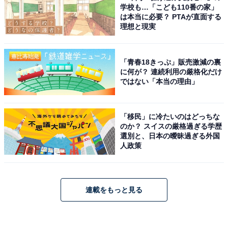
学校も…「こども110番の家」
は本当に必要？ PTAが直面する
理想と現実
「青春18きっぷ」販売激減の裏
に何が？ 連続利用の厳格化だけ
ではない「本当の理由」
「移民」に冷たいのはどっちな
のか？ スイスの厳格過ぎる学歴
選別と、日本の曖昧過ぎる外国
人政策
連載をもっと見る