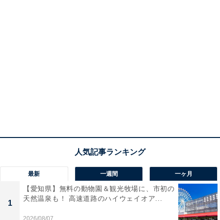
最新
一週間
一ヶ月
【愛知県】無料の動物園＆観光牧場に、市初の
天然温泉も！ 高速道路のハイウェイオア...
1
2026/08/07