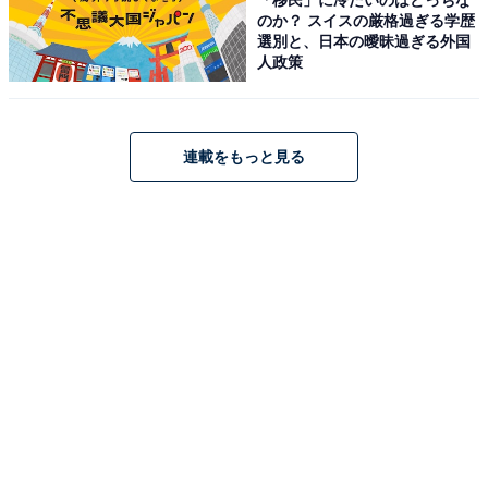
料金
のか？ スイスの厳格過ぎる学歴
選別と、日本の曖昧過ぎる外国
※レンタルタオル・館内着等はございません。フロント
人政策
にてバスタオル（800円）、フェイスタオル（300円）等
の販売があります。「おむつ」着用の方・3歳未満のお
子様は浴室への入室ができません。
連載をもっと見る
平日：1,000円（子ども500円）
土・日・祝：1,000円（子ども500円）
営業時間
平日：10:00～22:00 閉館（レストラン 11:00～
14:00/17:00～20:30）
土・日・祝：10:00～22:00 閉館（レストラン 11:00～
21:00）
宿泊可否