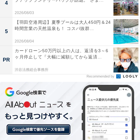
プアップランドリーバッグが話題。“さま...
からしっかりと温まって湯冷めしにくい。
4
2026/08/03
【羽田空港周辺】夏季プールは大人450円＆24
時間営業の天然温泉も！ コスパ抜群...
地下天然水を使用した掛け流しの水風呂は非常にま
5
ろやかな入り心地。
2026/08/04
カードローン50万円以上の人は、返済を3～6
ヶ月停止して『大幅に減額してから返済...
PR
温泉水を使って施設内で丁寧に育てられた自家製の
渋谷法務総合事務所
「とらふぐ」料理が、手頃な価格で非常に美味しか
Recommended by
った。