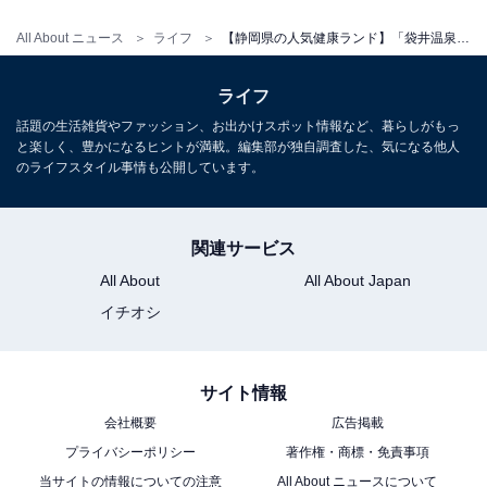
宿泊：不可（日帰り天然温泉施設のため、宿泊用の客室
やプランは用意されていません。）
All About ニュース
ライフ
【静岡県の人気健康ランド】「袋井温泉和の湯」は天然温泉やサウナが自慢の施設。琥珀色の源泉や高濃度炭酸泉でリラックス
ライフ
こちらもおすすめ
話題の生活雑貨やファッション、お出かけスポット情報など、暮らしがもっ
【静岡県】一般520円から！ オルゴール館から
と楽しく、豊かになるヒントが満載。編集部が独自調査した、気になる他人
レーシングカーまで……大人も子どもも楽しめ
のライフスタイル事情も公開しています。
る博物館3選
関連サービス
All About
All About Japan
イチオシ
サイト情報
会社概要
広告掲載
プライバシーポリシー
著作権・商標・免責事項
当サイトの情報についての注意
All About ニュースについて