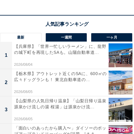
最新
一週間
一ヶ月
【兵庫県】「世界一忙しいラーメン」に、龍野
の城下町を再現したSAも。山陽自動車道...
1
2026/08/04
【栃木県】アウトレット近くのSAに、600㎡の
広々ドッグランも！ 東北自動車道の...
2
「袋井温泉和の湯」の口コミは？
2026/08/05
「袋井温泉和の湯」には以下のような口コミが寄せられ
【山梨県の人気日帰り温泉】「山梨日帰り温泉
源泉かけ流しの湯 桜湯」は源泉かけ流...
ています。
3
2026/08/05
琥珀色をした天然温泉の泉質が素晴らしく、体の芯
「面白いのあったから購入〜」ダイソーのポッ