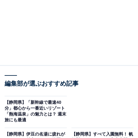
※2026年6月時点で、Googleクチコミが500件以上、平
均評価が3.5超えの銭湯を紹介しています
この記事の執筆者：
All About ニュース編集
部
「All About ニュース」は、ネットの話題から世の中の動きまで、暮
らしの中にあふれる「なぜ？」「どうして？」を分かりやすく伝え
るAll About発のニュースメディアです。お金や仕事、恋愛、ITに関
...続きを読む
する疑問に対して専門家が分かりやすく回答するほか、エンタメ情
編集部が選ぶおすすめ記事
報やSNSで話題のトピックスを紹介しています。
※本記事で紹介している商品の購入やサービスの利用により、売上の一部が
オールアバウトに還元されることがあります。
【静岡県】「新幹線で最速40
分」都心から一番近いリゾート
「袋井温泉和の湯」は「熱の湯」とも呼ばれる天
「熱海温泉」の魅力とは？ 週末
然温泉と高級魚「とらふぐ」が自慢の施設
旅にも最適
【静岡県】伊豆の名湯に疲れが
【静岡県】すべて入園無料！ 帆
深さ1500メートルから湧き出る「ナトリウム塩化物泉」