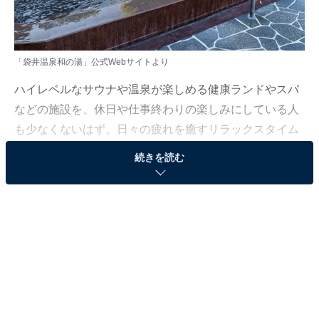
「袋井温泉和の湯」公式Webサイトより
ハイレベルなサウナや温泉が楽しめる健康ランドやスパ
などの施設を、休日や仕事終わりの楽しみにしている人
も少なくないはず。日々の疲れを癒すリラックスタイム
は、何物にも代えがたい時間ですよね。しかし、近年で
続きを読む
は高い人気をほこる施設も多く、どこに行けばよいか迷
ってしまう……そんな思いを抱えている人もいるのでは
ないでしょうか。
そんな人に向けて、All About ニュース編集部が厳選し
た、人気かつ評価の高い健康ランドやスーパー銭湯の施
設を紹介します。今回紹介するのは、静岡県で人気の施
設「袋井温泉和の湯」です。