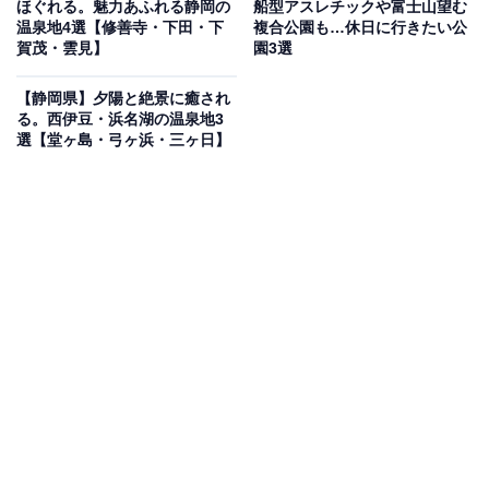
ほぐれる。魅力あふれる静岡の
船型アスレチックや富士山望む
の天然温泉は、琥珀色で保温効果が高く「熱の湯」とも
温泉地4選【修善寺・下田・下
複合公園も…休日に行きたい公
賀茂・雲見】
園3選
呼ばれています。1000ppm以上の「高濃度炭酸泉」や別
府から直送された「湯の素」を使う「硫黄泉」のほか、
【静岡県】夕陽と絶景に癒され
天然水掛け流しの水風呂が好評な「遠赤外線サウナ」
る。西伊豆・浜名湖の温泉地3
選【堂ヶ島・弓ヶ浜・三ヶ日】
「低温サウナ」も完備。食事処では温泉で育てた高級魚
「とらふぐ」をリーズナブルに堪能できます。
楽天トラベルで静岡県の施設を見る