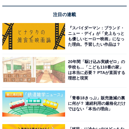
注目の連載
『スパイダーマン：ブランド・
ニュー・デイ』が「史上もっと
も優しいヒーロー映画」になっ
た理由。予習したい作品は？
20年間「駆け込み実績ゼロ」の
アクセス・料金情報は？ 泊まれる？
学校も…「こども110番の家」
は本当に必要？ PTAが直面する
理想と現実
アクセス
所在地：静岡県袋井市諸井2022-3
「青春18きっぷ」販売激減の裏
アクセス：東名高速道路 袋井I.Cからお車で約15分、JR
に何が？ 連続利用の厳格化だけ
東海道線袋井駅から徒歩約28分、柳原南バス停より徒歩
ではない「本当の理由」
約10分。※エコパアリーナから車で10分。
「移民」に冷たいのはどっちな