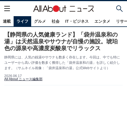
連載
ライフ
グルメ
社会
IT・ビジネス
エンタメ
リサ
【静岡県の人気健康ランド】「袋井温泉和の
湯」は天然温泉やサウナが自慢の施設。琥珀
色の源泉や高濃度炭酸泉でリラックス
静岡県には、人気の銭湯やサウナも数多く存在します。今回は、中でも特に
ユーザーから高い評価を数多く獲得した「袋井温泉和の湯」を詳しく紹介し
ます。（サムネイル画像：「袋井温泉和の湯」公式Webサイトより）
2026.06.17
All About ニュース編集部