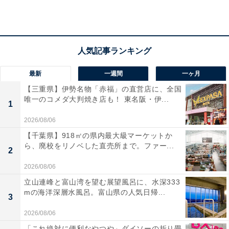
ターナショナルの平成レトロな世界観をそのままに、フ
ァンにはたまらない可愛らしいデザインに仕上げられて
います。日常使いやコレクションとしてもぴったりで、
ガチャガチャとは思えないほどのクオリティの高さが魅
力です。懐かしさと新しさを同時に感じられる注目のア
最新
一週間
一ヶ月
クセサリーを、ぜひ手に入れてみてください。
【三重県】伊勢名物「赤福」の直営店に、全国
唯一のコメダ大判焼き店も！ 東名阪・伊...
1
2026/08/06
【千葉県】918㎡の県内最大級マーケットか
ら、廃校をリノベした直売所まで。ファー...
2
2026/08/06
立山連峰と富山湾を望む展望風呂に、水深333
mの海洋深層水風呂。富山県の人気日帰...
3
2026/08/06
「これ絶対に便利なやつや」ダイソーの折り畳