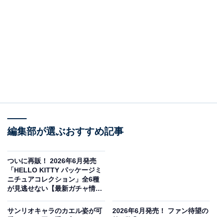
編集部が選ぶおすすめ記事
メゾピアノ アクセサリーコレクション（画像出典：トイズスピリッツ）
ついに再販！ 2026年6月発売
トイズスピリッツから2026年6月に発売される「メゾピ
「HELLO KITTY パッケージミ
ニチュアコレクション」全6種
アノ アクセサリーコレクション」（税込500円）。全5種
が見逃せない【最新ガチャ情
のラインアップとなっています。
報】
サンリオキャラのカエル姿が可
2026年6月発売！ ファン待望の