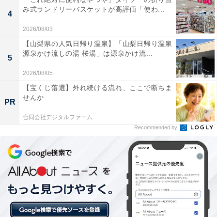
み式ランドリーバスケットが高評価「使わ...
4
2026/08/03
詳細情報
【山梨県の人気日帰り温泉】「山梨日帰り温泉
源泉かけ流しの湯 桜湯」は源泉かけ流...
5
商品名
2026/08/05
メゾピアノ アクセサリーコレクション
【宝くじ落選】外れ続ける流れ、ここで断ちま
せんか
PR
メーカー
合同会社デジタルファーム
Recommended by
トイズスピリッツ
発売日
2026年6月
価格