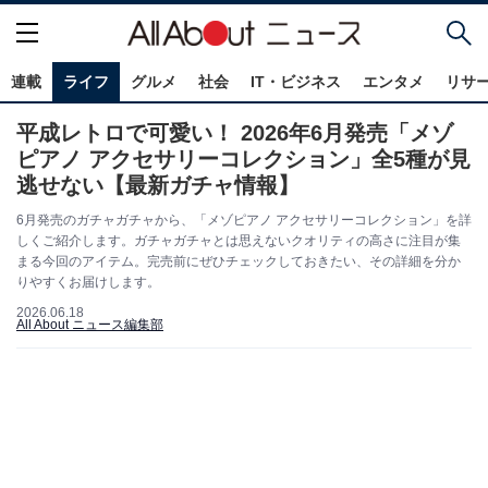
連載
ライフ
グルメ
社会
IT・ビジネス
エンタメ
リサ
平成レトロで可愛い！ 2026年6月発売「メゾ
ピアノ アクセサリーコレクション」全5種が見
逃せない【最新ガチャ情報】
6月発売のガチャガチャから、「メゾピアノ アクセサリーコレクション」を詳
しくご紹介します。ガチャガチャとは思えないクオリティの高さに注目が集
まる今回のアイテム。完売前にぜひチェックしておきたい、その詳細を分か
りやすくお届けします。
2026.06.18
All About ニュース編集部