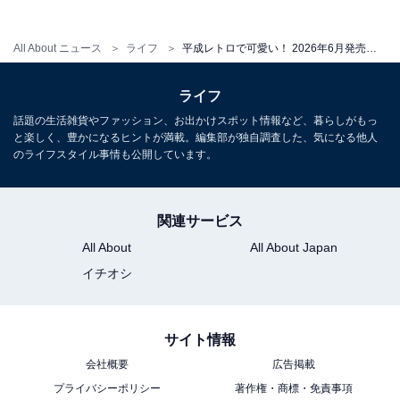
じめご了承ください
All About ニュース
ライフ
平成レトロで可愛い！ 2026年6月発売「メゾピアノ アクセサリーコレクション」全5種が見逃せない【最新ガチャ情報】
こちらもおすすめ
ライフ
【再販】300円でコンプしたくなる！ 2026年6
話題の生活雑貨やファッション、お出かけスポット情報など、暮らしがもっ
月発売「ちいかわ リップキャップマスコット」
と楽しく、豊かになるヒントが満載。編集部が独自調査した、気になる他人
全6種が見逃せない【最新ガチャ情報】
のライフスタイル事情も公開しています。
関連サービス
All About
All About Japan
イチオシ
サイト情報
会社概要
広告掲載
プライバシーポリシー
著作権・商標・免責事項