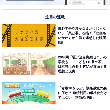
税込500円
ラインアップ
注目の連載
全5種
東野圭吾や湊かなえだけじゃな
・ネックレス
い、「業と罪」を描く『映画ち
・ブレスレット（ベリエちゃん）
いかわ』から強く連想した映画
8選
・ブレスレット（ブルーベリエちゃん）
・リング（デビリーちゃん）
20年間「駆け込み実績ゼロ」の
・リング（ベリエちゃん）
学校も…「こども110番の家」
は本当に必要？ PTAが直面する
理想と現実
「青春18きっぷ」販売激減の裏
に何が？ 連続利用の厳格化だけ
ではない「本当の理由」
Amazonで見る