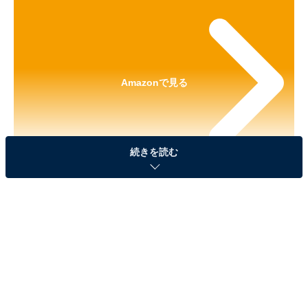
Amazonで見る
続きを読む
※本記事で紹介している商品の購入やサービスの利用により、売上の一部が
オールアバウトに還元されることがあります。
「メゾピアノ アクセサリーコレクション」が見逃
せない！