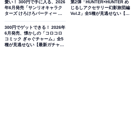
愛い！ 300円で手に入る、2026
第2弾「HUNTER×HUNTER め
年6月発売「サンリオキャラク
じるしアクセサリー幻影旅団編
ターズ けろけろパーティー め
Vol.2」全5種が見逃せない【最
じるしアクセサリー」全6種が
新ガチャ情報】
見逃せない【最新ガチャ情報】
300円でゲットできる！ 2026年
6月発売、懐かしの「コロコロ
コミック ぎゃぐチャーム」全5
種が見逃せない【最新ガチャ情
報】
平成レトロで可愛い！メゾピアノのアクセサリー
が登場
大人気ブランド「メゾピアノ」のアクセサリーが、カプ
セルトイになってついに登場しました。ナルミヤ・イン