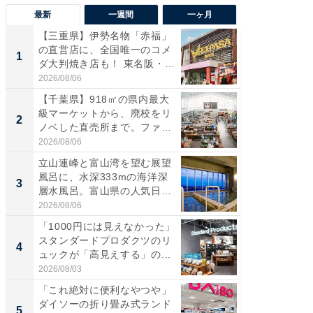
最新
一週間
一ヶ月
【三重県】伊勢名物「赤福」
【兵庫
の直営店に、全国唯一のコメ
ーメン
1
1
ダ大判焼き店も！ 東名阪・
再現した
伊...
道...
2026/08/06
2026/08/0
【千葉県】918㎡の県内最大
【三重
級マーケットから、廃校をリ
の直営
2
2
ノベした直売所まで。ファ
ダ大判焼
ー...
伊...
2026/08/06
2026/08/0
立山連峰と富山湾を望む展望
【千葉県
風呂に、水深333mの海洋深
級マー
3
3
層水風呂。富山県の人気日
ノベし
帰...
ー...
2026/08/06
2026/08/0
「1000円には見えなかった」
立山連
スタンダードプロダクツのリ
風呂に、
4
4
ュックが「高見えする」の...
層水風
帰...
2026/08/03
2026/08/0
「これ絶対に便利なやつや」
「これ
ダイソーの折り畳み式ランド
ダイソ
5
5