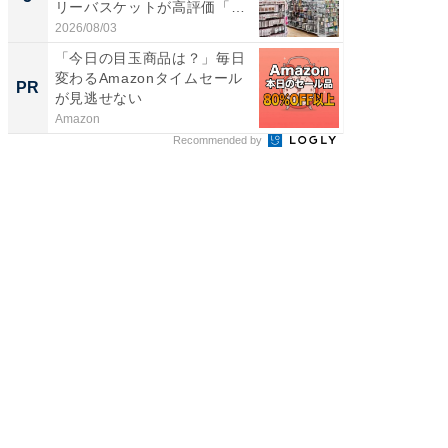
リーバスケットが高評価「使
リーバ
わ...
わ...
2026/08/03
2026/08/0
「今日の目玉商品は？」毎日
誰かの
変わるAmazonタイムセール
フリマ
PR
PR
が見逃せない
けだっ
Amazon
UR都市機
Recommended by