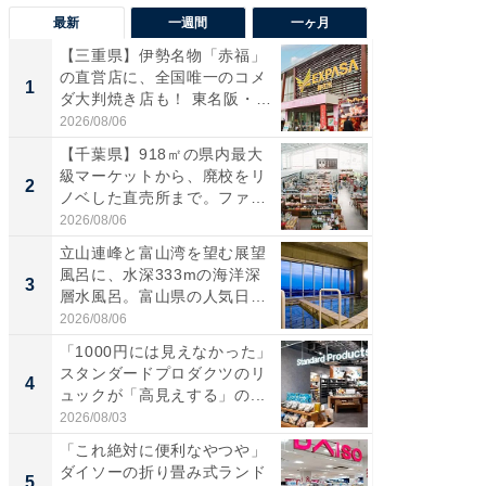
最新
一週間
一ヶ月
【三重県】伊勢名物「赤福」
【兵庫
の直営店に、全国唯一のコメ
ーメン
1
1
ダ大判焼き店も！ 東名阪・
再現した
伊...
道...
2026/08/06
2026/08/0
【千葉県】918㎡の県内最大
【三重
級マーケットから、廃校をリ
の直営
2
2
ノベした直売所まで。ファ
ダ大判焼
ー...
伊...
2026/08/06
2026/08/0
立山連峰と富山湾を望む展望
【千葉県
風呂に、水深333mの海洋深
級マー
3
3
層水風呂。富山県の人気日
ノベし
帰...
ー...
2026/08/06
2026/08/0
「1000円には見えなかった」
立山連
スタンダードプロダクツのリ
風呂に、
4
4
ュックが「高見えする」の...
層水風
帰...
2026/08/03
2026/08/0
「これ絶対に便利なやつや」
「これ
ダイソーの折り畳み式ランド
ダイソ
5
5