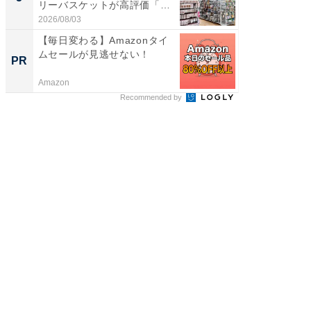
リーバスケットが高評価「使
リーバ
わ...
わ...
2026/08/03
2026/08/0
【毎日変わる】Amazonタイ
特別な名
ムセールが見逃せない！
で選ぶR
PR
PR
Amazon
ReFa GIN
Recommended by