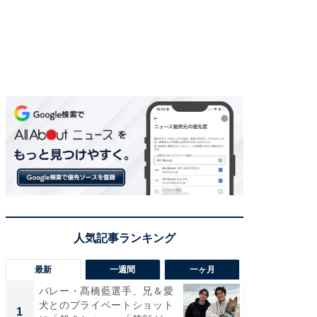
最新
一週間
一ヶ月
バレー・髙橋藍選手、兄＆愛
「さす
犬とのプライベートショット
は」高
1
1