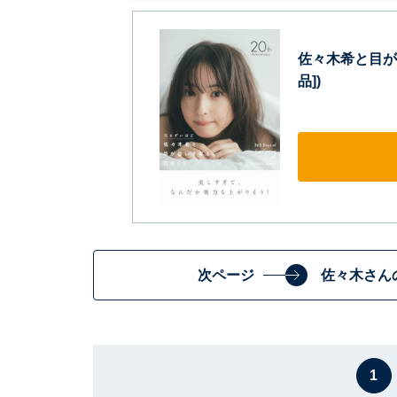
佐々木希と目が合
品])
次ページ
佐々木さん
1