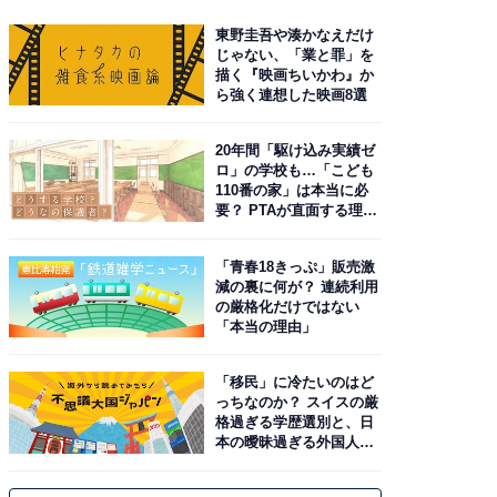
東野圭吾や湊かなえだけ
じゃない、「業と罪」を
描く『映画ちいかわ』か
ら強く連想した映画8選
20年間「駆け込み実績ゼ
ロ」の学校も…「こども
110番の家」は本当に必
要？ PTAが直面する理想
と現実
「青春18きっぷ」販売激
減の裏に何が？ 連続利用
の厳格化だけではない
「本当の理由」
「移民」に冷たいのはど
っちなのか？ スイスの厳
格過ぎる学歴選別と、日
本の曖昧過ぎる外国人政
策