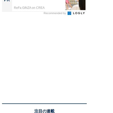
ReFa GINZA on CREA
イエウー
Recommended by
注目の連載