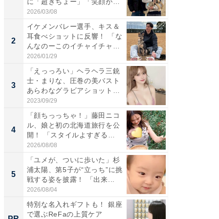
に「超きちょー」「笑顔が見
災地を
れ...
「カ...
2026/03/08
2026/08/0
イケメンバレー選手、キス＆
「え、
耳食べショットに反響！ 「な
芸人、2
2
2
んなのーこのイチャイチャ
エットに
感...
2026/01/29
2026/08/0
「えっっろい」ヘラヘラ三銃
「脚が
士・まりな、圧巻の美バスト
横川尚
3
3
あらわなグラビアショット公
ムキな姿
開...
刃...
2023/09/29
2026/08/0
「顔ちっっちゃ！」藤田ニコ
「脳がバ
ル、娘と初の北海道旅行を公
装姿が話
4
4
開！ 「スタイルよすぎる
のお父さ
よ〜...
2026/08/08
2026/08/0
「ユメが、ついに歩いた」杉
「急に
浦太陽、第5子が“立っち”に挑
る」広
5
5
戦する姿を披露！ 「出来...
ョット
た」の..
2026/08/04
2026/08/0
特別な名入れギフトも！ 銀座
「持ち家
で選ぶReFaの上質ケア
知って
PR
PR