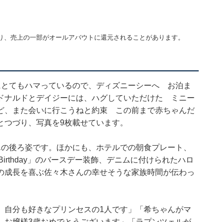
り、売上の一部がオールアバウトに還元されることがあります。
にとてもハマっているので、ディズニーシーへ お泊ま
ドナルドとデイジーには、ハグしていただけた ミニー
ど、また会いに行こうねと約束 この前まで赤ちゃんだ
とつづり、写真を9枚載せています。
んの後ろ姿です。ほかにも、ホテルでの朝食プレート、
Birthday」のバースデー装飾、デニムに付けられたハロ
の成長を喜ぶ佐々木さんの幸せそうな家族時間が伝わっ
 自分も好きなプリンセスの1人です」「希ちゃんがマ
 お嬢様3歳おめでとうございます」「ラプンツェルが