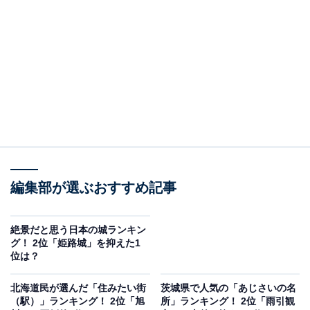
＞9位までの全ランキング結果を見る
この記事の執筆者：
坂上 恵
All About ニュースの編集者。オールアバウトに入社後、SNSトレン
ドにフォーカスした記事執筆やSEOライティングの経験を経て、の
ちにAll About ニュースチームのメンバーに加入。現在は旅行・カル
...続きを読む
チャー・エンタメなどを中心に企画編集を担当。東京都出身。居酒
屋巡りとスポーツ観戦が生きがい。
調査概要
編集部が選ぶおすすめ記事
調査期間：2026年6月6〜8日
調査方法：インターネット調査
絶景だと思う日本の城ランキン
グ！ 2位「姫路城」を抑えた1
調査対象：全国10〜70代の男女250人
位は？
※本調査は全国250人を対象に実施したもので、結
北海道民が選んだ「住みたい街
茨城県で人気の「あじさいの名
（駅）」ランキング！ 2位「旭
所」ランキング！ 2位「雨引観
果は回答者の意見を集計したものであり、全体の意