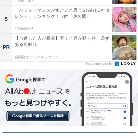
2025/11/07
「パフォーマンスがすごいと思うSTARTO社タ
レント」ランキング！ 2位「佐久間...
5
2026/08/06
【当選した人が暴露】宝くじ運が動く時、必ず
ある前触れ
PR
1位：甲府市／81票
合同会社デジタルファーム
Recommended by
1位を勝ち取ったのは、武田信玄公ゆかりの歴史深い県
庁所在地「甲府市」です。甲府城跡や武田神社などの名
所に加え、御岳昇仙峡といった日本有数の渓谷美を楽し
める観光都市。都市としての利便性と豊かな自然が身近
にあり、幅広い世代が安心感を持って暮らせる街として
高い支持を集めました。
回答者コメント