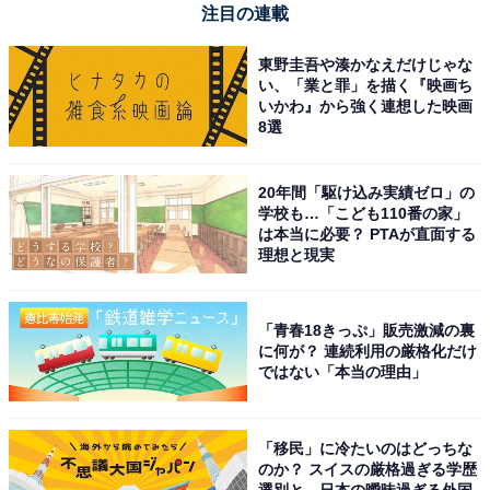
注目の連載
「昔からの住民や、落ち着いた世帯が多く暮らして
東野圭吾や湊かなえだけじゃな
おり、地域コミュニティが非常にしっかりしていま
い、「業と罪」を描く『映画ち
す。近所同士の繋がりが緩やかに機能しているた
いかわ』から強く連想した映画
8選
め、不審者が紛れ込みにくい安心感があります」
（40代女性／岡山県）
20年間「駆け込み実績ゼロ」の
学校も…「こども110番の家」
は本当に必要？ PTAが直面する
理想と現実
「自然豊かで、住んでいる人も優しいから」（50代
女性／長野県）
「青春18きっぷ」販売激減の裏
に何が？ 連続利用の厳格化だけ
ではない「本当の理由」
「自然豊かな環境で地域のつながりが強く、落ち着
いた街の雰囲気で安心して暮らせるから」（30代男
「移民」に冷たいのはどっちな
性／大阪府）
のか？ スイスの厳格過ぎる学歴
選別と、日本の曖昧過ぎる外国