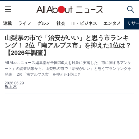
連載
ライフ
グルメ
社会
IT・ビジネス
エンタメ
リサ
山梨県の市で「治安がいい」と思う市ランキ
ング！ 2位「南アルプス市」を抑えた1位は？
【2026年調査】
All About ニュース編集部が全国250人を対象に実施した「市に関するアンケ
ート」の調査結果から、山梨県の市で「治安がいい」と思う市ランキングを
発表！ 2位「南アルプス市」を抑えた1位は？
2026.06.29
坂上 恵