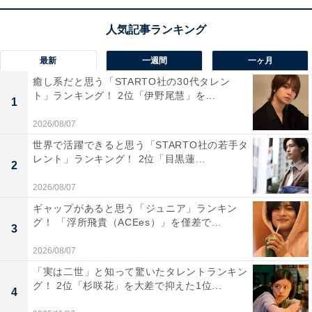
「日本アルプスの麓にある自然豊かな土地なので、
みんな穏やかな気持ちで暮らしていそう」（40代男
最新
一週間
一ヶ月
性／兵庫県）
癒し系だと思う「STARTO社の30代タレン
ト」ランキング！ 2位「伊野尾慧」を...
1
2026/08/07
「以前訪れたときに安心感がありました」（50代女
世界で活躍できると思う「STARTO社の若手タ
レント」ランキング！ 2位「目黒蓮...
性／大阪府）
2
2026/08/07
ギャップがあると思う「ジュニア」ランキン
グ！ 「浮所飛貴（ACEes）」を僅差で...
3
2026/08/07
「実は二世」と知って驚いたタレントランキン
グ！ 2位「杉咲花」を大差で抑えた1位...
4