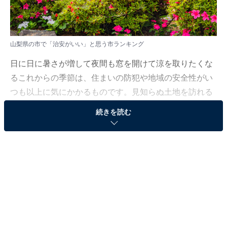
山梨県の市で「治安がいい」と思う市ランキング
日に日に暑さが増して夜間も窓を開けて涼を取りたくな
るこれからの季節は、住まいの防犯や地域の安全性がい
つも以上に気にかかるものです。見知らぬ土地を訪れる
際や新たな活動拠点を決める上で、夜間でも安心して歩
続きを読む
けるような街の雰囲気はとても魅力的に映ります。
All About ニュース編集部では、2026年6月6〜8日の期
間、全国10〜70代の男女250人を対象に、市に関するア
ンケートを実施しました。その中から、山梨県の市で
「治安がいい」と思う市ランキングの結果をご紹介しま
す。