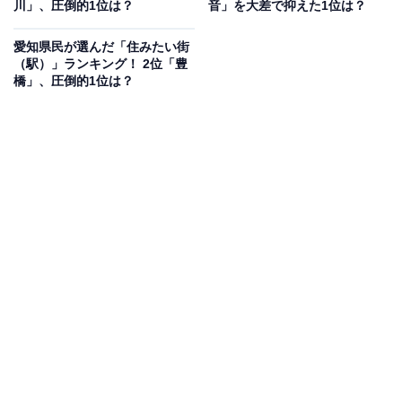
川」、圧倒的1位は？
音」を大差で抑えた1位は？
見を断定的に示すものではありません
愛知県民が選んだ「住みたい街
（駅）」ランキング！ 2位「豊
橋」、圧倒的1位は？
2位：南アルプス市／56票
2位となったのは、美しい山々に囲まれフルーツ栽培が
盛んな「南アルプス市」です。雄大な富士山や南アルプ
ス連峰を望む風光明媚なこの街は、のどかで閑静な住宅
街が広がり、子育て世代からも注目を集めています。豊
かな自然に恵まれた落ち着いた住環境が魅力で、安心感
のある暮らしを思い描ける街です。
回答者コメント
「自然が豊かそうだから」（40代女性／福島県）