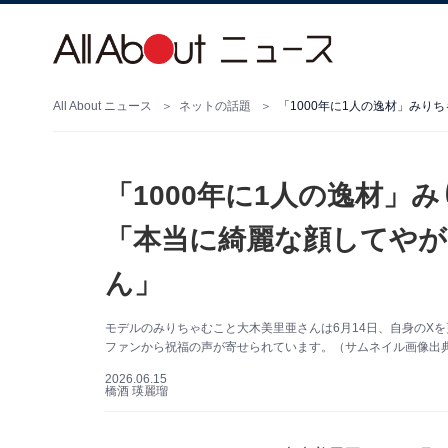
All About ニュース
ネットの話題
「1000年に1人の逸材」
「本当に綺麗な顔してやが
ん」
モデルのみりちゃむこと大木美里亜さんは6月14日、自身のX
ファンから祝福の声が寄せられています。（サムネイル画像出
2026.06.15
橋酒 瑛麗瑠