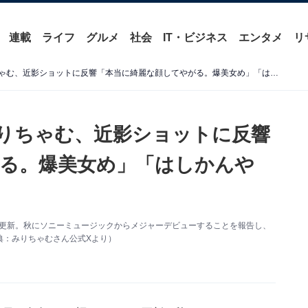
連載
ライフ
グルメ
社会
IT・ビジネス
エンタメ
リ
「1000年に1人の逸材」みりちゃむ、近影ショットに反響「本当に綺麗な顔してやがる。爆美女め」「はしかんやん」
みりちゃむ、近影ショットに反響
る。爆美女め」「はしかんや
を更新。秋にソニーミュージックからメジャーデビューすることを報告し、
典：みりちゃむさん公式Xより）