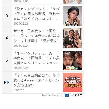
央...
愛...
2023/08/04
2026/08/0
「逆カミングアウト」『ラヴ
「脚が
上等』の美人出演者、整形告
横川尚
3
3
白に「潔くてカッコよ！」
ムキな姿
「好...
刃...
2025/12/18
2026/08/0
サッカー日本代表・上田綺
「え、
世、美人モデル妻との結婚式
芸人、2
4
4
ショット披露！ 「美男美女」
エットに
「...
2023/06/27
2026/08/0
「年々イケメン」サッカー日
「脳がバ
本代表・上田綺世、モデル美
装姿が話
5
5
人妻とのクリスマスショット
のお父さ
に...
2025/12/26
2026/08/0
「今日の目玉商品は？」毎日
「え、
変わるAmazonタイムセール
の？」8
PR
PR
が見逃せない
場！Ama
Amazon
Amazon
Recommended by