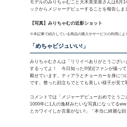
モデルのみりちゃむこと大木美里亜さんは6月14日
ックからメジャーデビューすることを報告しま
【写真】みりちゃむの近影ショット
※本記事で紹介している商品の購入やサービスの利用によ
「めちゃビジュいい!」
みりちゃむさんは「リリイベありがとうござい
するってよ！ 今日知った!!!笑((ファンが撮
載せています。ティアラとチョーカーを身につ
です。整った顔立ちでとても美しい様子が見て
コメントでは「メジャーデビューおめでとうご
1000年に1人の逸材みたいな写真になってるw
とカワイイしか言葉がない!」「本当に綺麗な