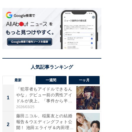
最新
一週間
一ヶ月
「犯罪者もアイドルできるん
「さす
やな」デビュー前の男性アイ
は」高
1
1
ドルが炎上。「事件から半年
災地を
も...
「カ...
2026/03/25
2026/08/0
藤田ニコル、稲葉友との結婚
「女の
報告＆ウエディングフォト公
介、バ
2
2
開！ 池田エライザ＆内田理
らのプレ