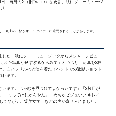
、自身のX（旧Twitter）を更新。秋にソニーミュージ
した。
り、売上の一部がオールアバウトに還元されることがあります。
ました 秋にソニーミュージックからメジャーデビュー
ってくれた写真が良すぎるからみて」とつづり、写真を2枚
け、白いフリルの衣装を着たイベントでの近影ショット
取れます。
ざいます。ちゃむを見つけてよかったです」「2枚目が
w」「まってはしかんやん」「めちゃビジュいい!キレイ
顔してやがる。爆美女め」などの声が寄せられました。