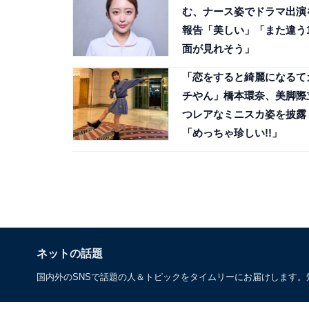
む、ナース姿でドラマ出演
報告「美しい」「また違う
面が見れそう」
「恋をすると綺麗になるて
チやん」橋本環奈、美脚際
つレアなミニスカ姿を披露
「めっちゃ珍しい!!」
ネットの話題
国内外のSNSで話題の人＆トピックをタイムリーにお届けします