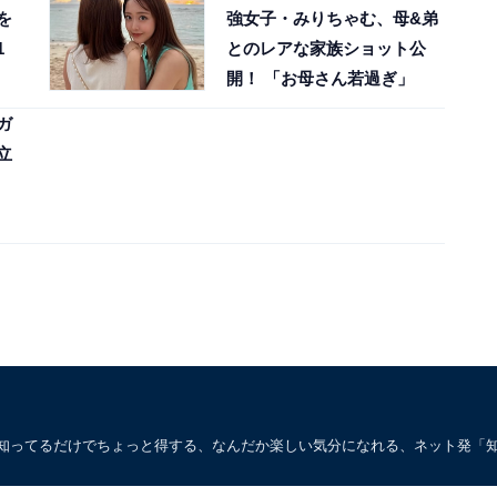
を
強女子・みりちゃむ、母&弟
1
とのレアな家族ショット公
開！ 「お母さん若過ぎ」
ガ
立
。知ってるだけでちょっと得する、なんだか楽しい気分になれる、ネット発「