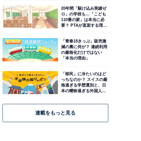
20年間「駆け込み実績ゼ
ロ」の学校も…「こども
110番の家」は本当に必
要？ PTAが直面する理想
と現実
「青春18きっぷ」販売激
減の裏に何が？ 連続利用
の厳格化だけではない
「本当の理由」
「移民」に冷たいのはど
っちなのか？ スイスの厳
格過ぎる学歴選別と、日
本の曖昧過ぎる外国人政
策
連載をもっと見る