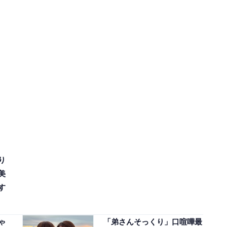
り
美
す
ゃ
「弟さんそっくり」口喧嘩最