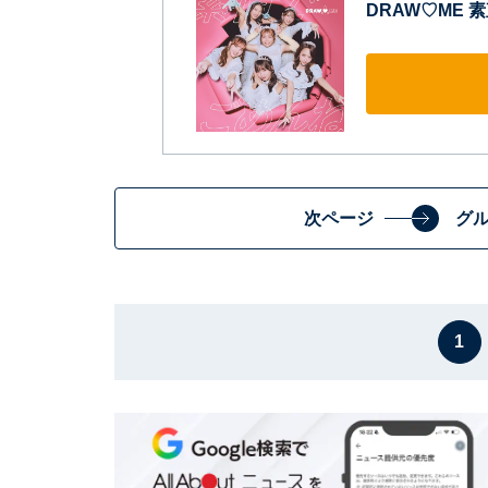
DRAW♡ME 素
次ページ
グ
1