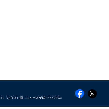
知ら（なきゃ）損」ニュースが盛りだくさん。