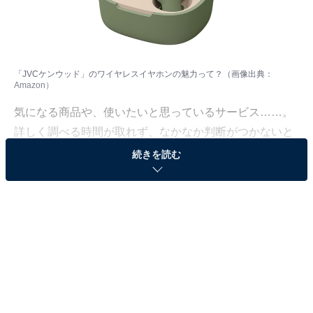
「JVCケンウッド」のワイヤレスイヤホンの魅力って？（画像出典：
Amazon）
気になる商品や、使いたいと思っているサービス……。
詳しく調べる時間が取れず、なかなか判断がつかないと
いう人も多いはず。価格が高い商品となれば、なおさら
続きを読む
ですよね。
そこで、All About ニュースで数千以上の商品紹介コンテ
ンツを手掛けてきたAll About ニュースお買いもの部が、
厳選した商品をご紹介。今回ピックアップするのは、過
去の記事でも大きな注目を集めてきたブランド「JVCケ
ンウッド」のワイヤレスイヤホンです。