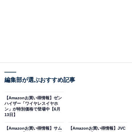
※本記事で紹介している商品の購入やサービスの利用により、売上の一部が
オールアバウトに還元されることがあります。
「Victor HA-A30T2」はノイズキャンセリングと
長時間再生が目玉
JVCケンウッドのワイヤレスイヤホン「Victor HA-
A30T2」。Amazonで購入することができます。
JVCケンウッドとは？
音響機器の老舗として世界的な信頼を集める日本発のト
編集部が選ぶおすすめ記事
ップブランドです。長年培った高度な音響技術と独自の
イノベーションにより、原音に忠実でリアリティーのあ
【Amazonお買い得情報】ゼン
る音作りを追求し続けています。音質に一切の妥協を許
ハイザー「ワイヤレスイヤホ
ン」が特別価格で登場中【6月
さないオーディオファンから、手軽によい音を楽しみた
13日】
い一般ユーザーまで幅広く熱い支持を得ています。
【Amazonお買い得情報】サム
【Amazonお買い得情報】JVC