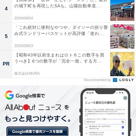
の城下町を再現したSAも。山陽自動車道...
4
2026/08/04
「これ絶対に便利なやつや」ダイソーの折り畳
み式ランドリーバスケットが高評価「使わ...
5
2026/08/03
【昭和43年以前生まれはロト６この数字を買
うべき】6つの数字が「完全一致」する方...
PR
株式会社MURA
Recommended by
「長時間つけていても疲れにくい」。「Victor
HA-A30T2」に届いた口コミは？
実際に「Victor HA-A30T2」を使用するユーザーから
は、どのような声が届いているのでしょうか。インター
ネット上で目立った声を抜粋して紹介します。