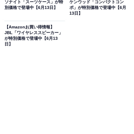
ソナイト「スーツケース」が特
ケンウッド「コンパクトコン
ワイヤレスイヤホン「Victor HA-A30T2」の魅力は？
別価格で登場中【6月13日】
ポ」が特別価格で登場中【6月
13日】
本商品は、最新のBluetooth Ver.5.3を搭載し、安定した
接続と高音質なワイヤレスリスニングを実現した完全ワ
【Amazonお買い得情報】
イヤレスイヤホンです。強力なノイズキャンセリング機
JBL「ワイヤレススピーカー」
が特別価格で登場中【6月13
能で周囲の騒音をしっかりカットしながら、音楽に集中
日】
できる環境を作り出します。
外音取り込みモードにも対応しているため、周囲の音を
確認したいシーンでも安心して使用できます。2台のデ
バイスに同時接続できるマルチポイント対応で、スマホ
とPCの切り替えもスムーズ。イヤホン単体で最大9時
間、充電ケース込みで合計27時間の長時間再生が可能な
ため、外出先でも音楽が途切れる心配がありません。
専用アプリに対応しており、イコライザー調整やノイズ
キャンセリングの強度変更など、自分好みのサウンドに