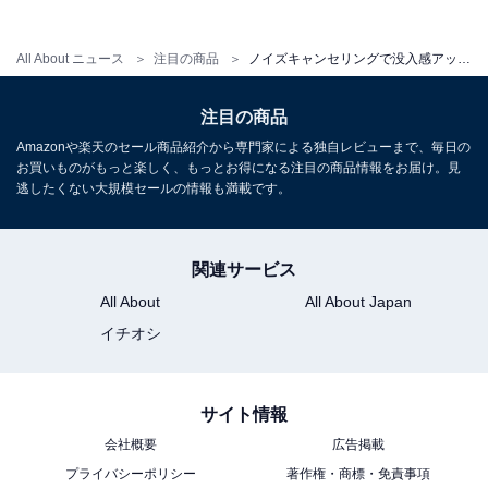
All About ニュース
注目の商品
ノイズキャンセリングで没入感アップ。JVCケンウッドのワイヤレスイヤホンはマルチポイントで使い勝手も抜群！
JVCケンウッド Victor HA-A30T2-G ワイヤレスイヤホン
注目の商品
Bluetooth Ver.5.3 ノイズキャンセリング アプリ対応 マル
チポイント 合計27時間再生 マイク付き 小型 軽量 外音取
Amazonや楽天のセール商品紹介から専門家による独自レビューまで、毎日の
り込み 防水 グリーン
お買いものがもっと楽しく、もっとお得になる注目の商品情報をお届け。見
逃したくない大規模セールの情報も満載です。
Amazonで見る
関連サービス
楽天
All About
All About Japan
イチオシ
楽天市場で「Victor HA-A30T2」を見る
サイト情報
会社概要
広告掲載
プライバシーポリシー
著作権・商標・免責事項