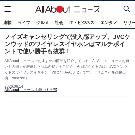
連載
ライフ
グルメ
社会
IT・ビジネス
エンタメ
リサ
ノイズキャンセリングで没入感アップ。JVCケ
ンウッドのワイヤレスイヤホンはマルチポイ
ントで使い勝手も抜群！
All About ニュースでおすすめの商品を紹介している「All About ニュースお買
いもの部」が厳選した商品の魅力をご紹介。今回紹介するのは、JVCケンウ
ッドのワイヤレスイヤホン「Victor HA-A30T2」です。（サムネイル画像出
典：Amazon）
2026.06.14
All About ニュース お買いもの部