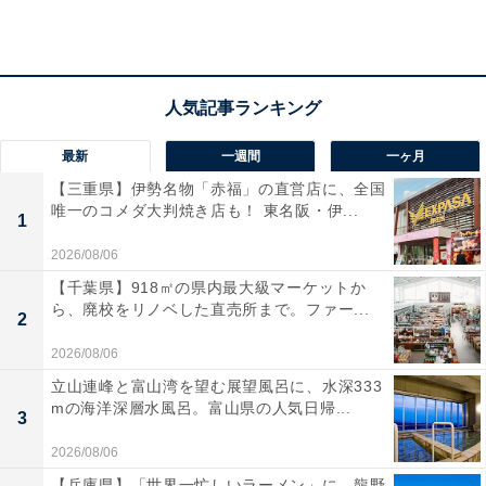
カスタマイズできる点も魅力です。小型・軽量設計で長
時間装着しても疲れにくく、防水性能も備えているた
め、雨の日やスポーツ時にも気兼ねなく使えます。
最新
一週間
一ヶ月
【三重県】伊勢名物「赤福」の直営店に、全国
唯一のコメダ大判焼き店も！ 東名阪・伊...
1
JVCケンウッド Victor HA-A30T2-G ワイヤレスイヤホン
2026/08/06
Bluetooth Ver.5.3 ノイズキャンセリング アプリ対応 マル
【千葉県】918㎡の県内最大級マーケットか
チポイント 合計27時間再生 マイク付き 小型 軽量 外音取
ら、廃校をリノベした直売所まで。ファー...
り込み 防水 グリーン
2
Amazonで見る
2026/08/06
立山連峰と富山湾を望む展望風呂に、水深333
mの海洋深層水風呂。富山県の人気日帰...
3
2026/08/06
【兵庫県】「世界一忙しいラーメン」に、龍野