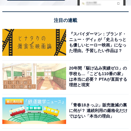
ノイズキャンセリングの性能が想像以上で、電車の
中でも静かな空間に包まれるような感覚
注目の連載
『スパイダーマン：ブランド・
小型で耳への収まりがよく、長時間つけていても疲
ニュー・デイ』が「史上もっと
れにくいのが気に入っています
も優しいヒーロー映画」になっ
た理由。予習したい作品は？
20年間「駆け込み実績ゼロ」の
マルチポイントのおかげでスマホとPCを行き来す
学校も…「こども110番の家」
るのがとても楽になりました
は本当に必要？ PTAが直面する
理想と現実
「青春18きっぷ」販売激減の裏
に何が？ 連続利用の厳格化だけ
ではない「本当の理由」