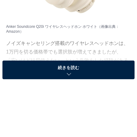
Anker Soundcore Q20i ワイヤレスヘッドホン ホワイト（画像出典：
Amazon）
ノイズキャンセリング搭載のワイヤレスヘッドホンは、
1万円を切る価格帯でも選択肢が増えてきましたが、
「安いけど結局使えない」という失敗をした経験がある
続きを読む
人も多いのではないでしょうか。Ankerの「Soundcore
Q20i」は、そんな不安を払拭するコスパの高さで
Amazonで支持を集め続けているモデルです。
※本記事で紹介している商品の購入やサービスの利用により、売上の一部が
オールアバウトに還元されることがあります。
Anker「Soundcore Q20i」の基本情報