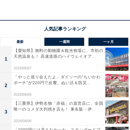
1万円以下という価格帯ながら、ハイブリッドアクティ
ブノイズキャンセリング・外音取り込み・マルチポイン
ト接続・専用アプリ対応・ハイレゾ対応（有線）と、上
位機種にも引けを取らない機能セットを備えています。
最大60時間という圧倒的なバッテリー持ち
最新
一週間
一ヶ月
【愛知県】無料の動物園＆観光牧場に、市初の
ワイヤレスヘッドホンの不満として「充電が面倒」とい
天然温泉も！ 高速道路のハイウェイオア...
1
う声は多いですが、最大60時間という再生時間はその悩
2026/08/07
みをほぼ解消します。毎日充電する習慣が不要になる点
「やっと巡り会えたよ」ダイソーの“ちいかわ
が長く使い続けられる理由のひとつです。
ポーチ”が220円で反響。ぬい活＆防災...
2
専用アプリで音質を自分好みにカスタマイズできる
2026/08/06
【三重県】伊勢名物「赤福」の直営店に、全国
22種類のプリセットイコライザーを備えた専用アプリ
唯一のコメダ大判焼き店も！ 東名阪・伊...
3
「Soundcore」に対応しており、重低音重視・ボーカル
重視・フラットなど聴くジャンルや気分に合わせて音質
2026/08/06
を切り替えられます。音にこだわりたいユーザーにも満
「1000円には見えなかった」スタンダードプ