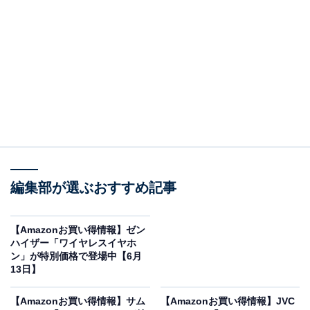
Anker Soundcore Q20i ホワイト
Amazonで見る
Anker「Soundcore Q20i」は、ハイブリッドアクティブ
ノイズキャンセリングと外音取り込みモードを搭載した
編集部が選ぶおすすめ記事
Bluetooth 5.0対応のワイヤレスヘッドホンで。最大60時
間の連続再生、専用アプリによる22種類のプリセットイ
【Amazonお買い得情報】ゼン
コライザー対応、有線でのハイレゾ再生にも対応してい
ハイザー「ワイヤレスイヤホ
ン」が特別価格で登場中【6月
ます。マルチポイント接続で2台同時接続も可能です。
13日】
Amazonでの販売価格は税込6990円です。
【Amazonお買い得情報】サム
【Amazonお買い得情報】JVC