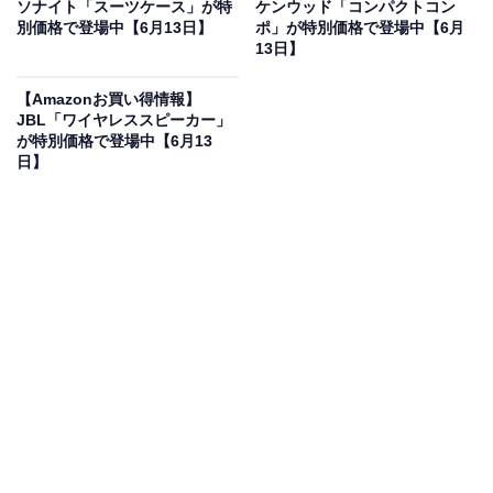
ソナイト「スーツケース」が特
ケンウッド「コンパクトコン
別価格で登場中【6月13日】
ポ」が特別価格で登場中【6月
13日】
【Amazonお買い得情報】
JBL「ワイヤレススピーカー」
が特別価格で登場中【6月13
日】
Anker「Soundcore Q20i」が売れ続ける3つの理
由
低価格ながら驚きの高機能