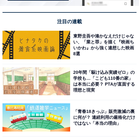
や、毎日の通勤・テレワークで気軽に使えるヘッドホン
を探している人に向いています。充電の手間を減らした
注目の連載
い人、音質を自分でカスタマイズしたい人にとっても、
この価格帯では選択肢として真っ先に検討してほしいモ
東野圭吾や湊かなえだけじゃな
い、「業と罪」を描く『映画ち
デルです。ただし電車の走行音など低周波ノイズの完全
いかわ』から強く連想した映画
遮断を期待する場合は、より上位モデルとの比較も検討
8選
してみてください。
20年間「駆け込み実績ゼロ」の
学校も…「こども110番の家」
は本当に必要？ PTAが直面する
理想と現実
「青春18きっぷ」販売激減の裏
に何が？ 連続利用の厳格化だけ
Anker Soundcore Q20i ホワイト
ではない「本当の理由」
Amazonで見る