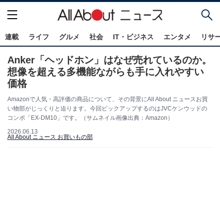
連載
ライフ
グルメ
社会
IT・ビジネス
エンタメ
リサ
Anker「ヘッドホン」はなぜ売れているのか。
想像を超える多機能ながらも手に入れやすい
価格
Amazonで人気・高評価の商品について、その背景にAll About ニュースお買
い物部がじっくりと迫ります。今回ピックアップするのはJVCケンウッドの
コンポ「EX-DM10」です。（サムネイル画像出典：Amazon）
2026.06.13
All About ニュース お買いもの部