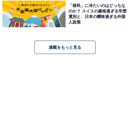
「移民」に冷たいのはどっちな
のか？ スイスの厳格過ぎる学歴
選別と、日本の曖昧過ぎる外国
この記事の執筆者：
All About ニュース お買
人政策
いもの部
Amazonのセール商品から売れ筋ランキングまで、毎日のお買いも
のがもっと楽しく、もっとお得になる情報をお届け。編集部員によ
連載をもっと見る
る独自レビューなど、ここでしか手に入らない情報も満載です。
...続きを読む
こちらもおすすめ
【Amazonお買い得情報】パナソニック「ミニ
コンポ」が特別価格で登場中【6月13日】