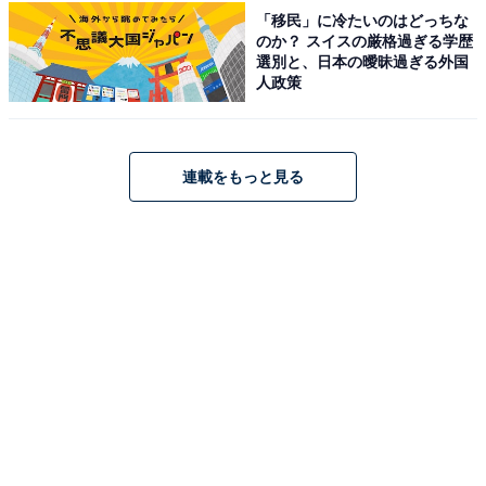
のがもっと楽しく、もっとお得になる情報をお届け。編集部員によ
「移民」に冷たいのはどっちな
る独自レビューなど、ここでしか手に入らない情報も満載です。
...続きを読む
のか？ スイスの厳格過ぎる学歴
選別と、日本の曖昧過ぎる外国
人政策
こちらもおすすめ
【Amazonお買い得情報】パナソニック「ミニ
連載をもっと見る
コンポ」が特別価格で登場中【6月13日】