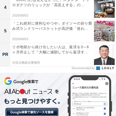
ロダクツのリュックが「高見えする」の...
4
2026/08/03
「これ絶対に便利なやつや」ダイソーの折り畳
み式ランドリーバスケットが高評価「使わ...
5
2026/08/03
リボ地獄から抜け出したい人は、返済を3～6
ヶ月停止して『大幅に減額してから返済す...
PR
渋谷法務総合事務所
Recommended by
こんな人におすすめ
純正オーディオからの乗り換えで音質アップを狙いたい
人や、カーナビを別途つけずにスマホで代用したい人に