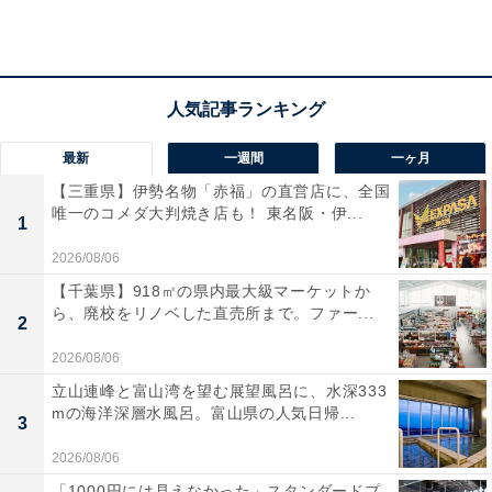
多いです。
DSP搭載で音質にこだわりたい人の期待に応える
タイムアライメントや13バンドグラフィックイコライザ
ーを備えた高性能DSPを搭載しており、車室内の音響を
最新
一週間
一ヶ月
細かく調整可能。「この価格帯でここまで音をいじれる
【三重県】伊勢名物「赤福」の直営店に、全国
とは思わなかった」「純正オーディオからの交換で音質
唯一のコメダ大判焼き店も！ 東名阪・伊...
1
が激変した」という声が多く、コストパフォーマンスの
2026/08/06
高さが評価されています。
【千葉県】918㎡の県内最大級マーケットか
ら、廃校をリノベした直売所まで。ファー...
取り付けのしやすさと国産ブランドへの安心感
2
2026/08/06
1DINサイズという汎用性の高い規格のため、多くの車種
立山連峰と富山湾を望む展望風呂に、水深333
に対応できる点も選ばれる理由の1つ。「自分で取り付
mの海洋深層水風呂。富山県の人気日帰...
3
けられた」「DIY初心者でも問題なかった」という口コ
ミが目立ち、工数をかけずに交換したい層からの支持が
2026/08/06
厚くなっています。
「1000円には見えなかった」スタンダードプ