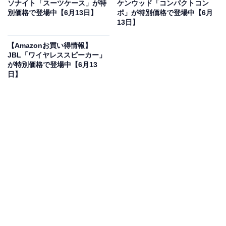
ソナイト「スーツケース」が特
ケンウッド「コンパクトコン
別価格で登場中【6月13日】
ポ」が特別価格で登場中【6月
13日】
【Amazonお買い得情報】
JBL「ワイヤレススピーカー」
が特別価格で登場中【6月13
日】
Pioneer「DEH-5600」が売れ続ける3つの理由
スマホをそのままカーナビ・音楽プレーヤーとして使
える手軽さ
専用アプリ「Pioneer Smart Sync」をインストールする
だけで、スマホ内のカーナビや音楽アプリをカーオーデ
ィオ側から操作できるようになります。ポケットやかば
んに入れたままBluetoothで接続できるため、「スマホを
わざわざ固定しなくてもナビが使えるようになった」
「操作がシンプルで運転中でも使いやすい」という声が