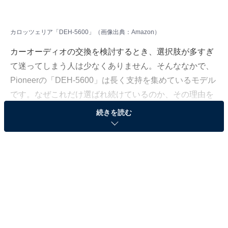
カロッツェリア「DEH-5600」（画像出典：Amazon）
カーオーディオの交換を検討するとき、選択肢が多すぎ
て迷ってしまう人は少なくありません。そんななかで、
Pioneerの「DEH-5600」は長く支持を集めているモデル
です。なぜこれだけ選ばれ続けているのか、その理由を
整理した。
続きを読む
※本記事で紹介している商品の購入やサービスの利用により、売上の一部が
オールアバウトに還元されることがあります。
Pioneer「DEH-5600」の基本情報
Pioneer カーオーディオ DEH-5600 1D CD Bluetooth
USB iPod iPhone AUX DSP カロッツェリア