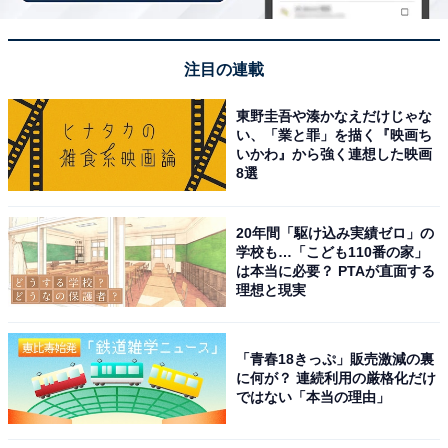
向いているこの商品。DIYで取り付けたいコスト意識の
高いユーザーにとっても、機能・品質・価格のバランス
注目の連載
が取れた選択肢といえるでしょう。
東野圭吾や湊かなえだけじゃな
い、「業と罪」を描く『映画ち
いかわ』から強く連想した映画
8選
Pioneer カーオーディオ DEH-5600 1D CD Bluetooth
USB iPod iPhone AUX DSP カロッツェリア
Amazonで見る
20年間「駆け込み実績ゼロ」の
学校も…「こども110番の家」
は本当に必要？ PTAが直面する
理想と現実
「青春18きっぷ」販売激減の裏
この記事の執筆者：
All About ニュース お買
に何が？ 連続利用の厳格化だけ
いもの部
ではない「本当の理由」
Amazonのセール商品から売れ筋ランキングまで、毎日のお買いも