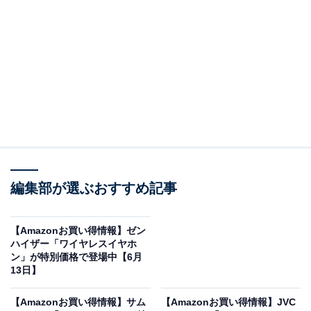
Amazonで見る
Pioneer「DEH-5600」は、CD・Bluetooth・USB・AUX
に対応した1DINのカーオーディオメインユニット。高性
能DSPによるサウンド調整機能や、スマホ連携アプリ
「Pioneer Smart Sync」への対応など、幅広い機能をコ
ンパクトな1DINサイズに凝縮したモデルです。Amazon
での販売価格は税込1万2591円。
編集部が選ぶおすすめ記事
【Amazonお買い得情報】ゼン
ハイザー「ワイヤレスイヤホ
ン」が特別価格で登場中【6月
13日】
【Amazonお買い得情報】サム
【Amazonお買い得情報】JVC