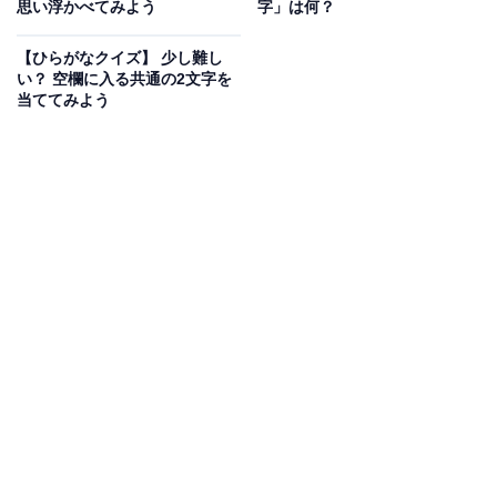
次ページ
正解を見る
思い浮かべてみよう
字」は何？
【ひらがなクイズ】 少し難し
い？ 空欄に入る共通の2文字を
当ててみよう
こちらもおすすめ
【ひらがなクイズ】言葉のパズルに挑戦！ 共通
の2文字に当てはまるひらがなは？