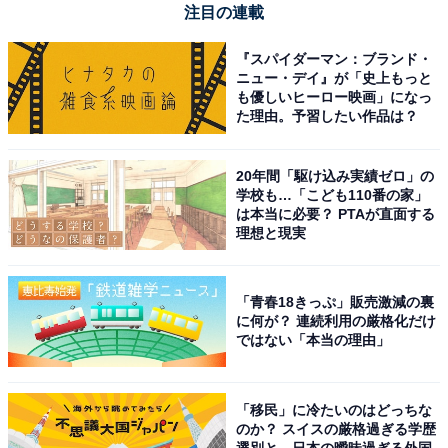
注目の連載
『スパイダーマン：ブランド・
ニュー・デイ』が「史上もっと
も優しいヒーロー映画」になっ
た理由。予習したい作品は？
20年間「駆け込み実績ゼロ」の
学校も…「こども110番の家」
は本当に必要？ PTAが直面する
理想と現実
「青春18きっぷ」販売激減の裏
に何が？ 連続利用の厳格化だけ
ではない「本当の理由」
「移民」に冷たいのはどっちな
のか？ スイスの厳格過ぎる学歴
選別と、日本の曖昧過ぎる外国