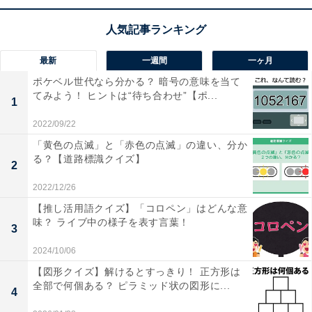
最新
一週間
一ヶ月
ポケベル世代なら分かる？ 暗号の意味を当て
てみよう！ ヒントは“待ち合わせ”【ポ...
1
2022/09/22
1
2
「黄色の点滅」と「赤色の点滅」の違い、分か
る？【道路標識クイズ】
2
2022/12/26
【推し活用語クイズ】「コロペン」はどんな意
味？ ライブ中の様子を表す言葉！
3
2024/10/06
【図形クイズ】解けるとすっきり！ 正方形は
全部で何個ある？ ピラミッド状の図形に...
4