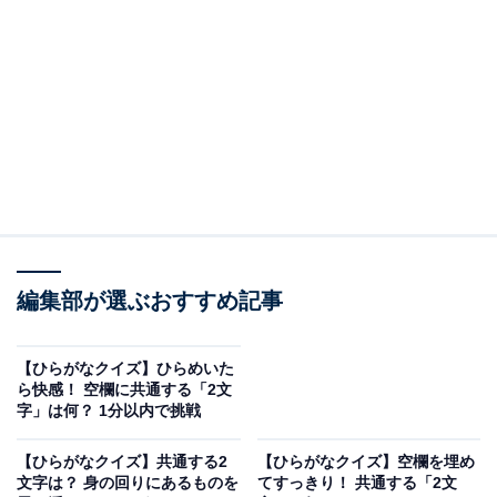
□に共通するひらがなは？
次の言葉に共通して入るひらがなを考えてみましょう。
□□み
ざ□□う
ぶ□□く
編集部が選ぶおすすめ記事
ヒント：自分の武器となる、他人に負けない得意な要
素。細々とした仕事。そして、魅力的な商品を見たとき
【ひらがなクイズ】ひらめいた
に、手に入れたいと激しく願う気持ちを思い浮かべてみ
ら快感！ 空欄に共通する「2文
字」は何？ 1分以内で挑戦
てください。
【ひらがなクイズ】共通する2
【ひらがなクイズ】空欄を埋め
文字は？ 身の回りにあるものを
てすっきり！ 共通する「2文