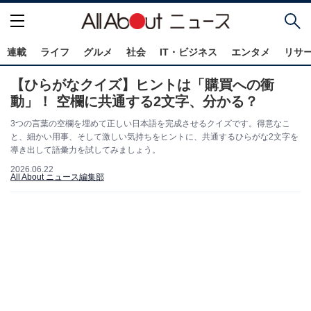
連載
ライフ
グルメ
社会
IT・ビジネス
エンタメ
リサ
【ひらがなクイズ】ヒントは「購買への衝
動」！ 空欄に共通する2文字、分かる？
3つの言葉の空欄を埋めて正しい日本語を完成させるクイズです。得意なこ
と、細かい用事、そして激しい気持ちをヒントに、共通するひらがな2文字を
導き出して語彙力を試してみましょう。
2026.06.22
All About ニュース編集部