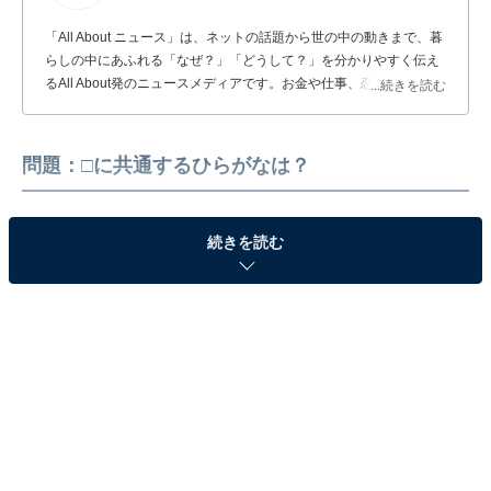
「All About ニュース」は、ネットの話題から世の中の動きまで、暮
らしの中にあふれる「なぜ？」「どうして？」を分かりやすく伝え
るAll About発のニュースメディアです。お金や仕事、恋愛、ITに関
...続きを読む
する疑問に対して専門家が分かりやすく回答するほか、エンタメ情
報やSNSで話題のトピックスを紹介しています。
問題：□に共通するひらがなは？
続きを読む