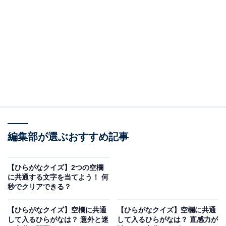
□に共通するひらがなは？
次の言葉に共通して入るひらがなを考えてみましょう。
み
□□
り
は
□□
う
か
□□
く
編集部が選ぶおすすめ記事
ヒント：あらかじめ料金や分量の目安を立てる作業。新
しく髪が生えそろっていくこと。そして、目を見開いて
【ひらがなクイズ】2つの空欄
よく見ることを思い浮かべてみてください。
に共通する文字を当てよう！ 何
秒でクリアできる？
【ひらがなクイズ】空欄に共通
【ひらがなクイズ】空欄に共通
次ページ
正解を見る
して入るひらがなは？ 意外と迷
して入るひらがなは？ 直感力が