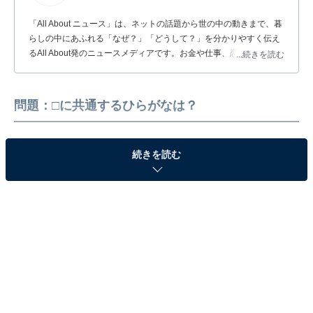
「All About ニュース」は、ネットの話題から世の中の動きまで、暮
らしの中にあふれる「なぜ？」「どうして？」を分かりやすく伝え
るAll About発のニュースメディアです。お金や仕事、恋愛、ITに関
...続きを読む
する疑問に対して専門家が分かりやすく回答するほか、エンタメ情
報やSNSで話題のトピックスを紹介しています。
問題：□に共通するひらがなは？
続きを読む