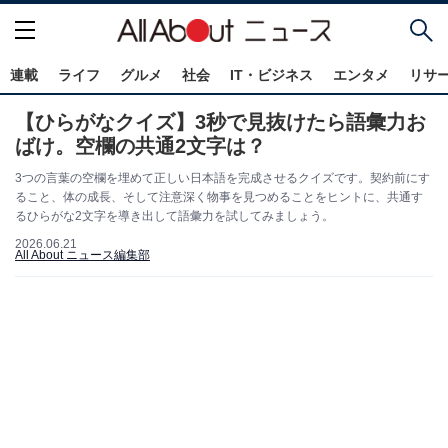
連載
ライフ
グルメ
社会
IT・ビジネス
エンタメ
リサ
【ひらがなクイズ】3秒で見抜けたら語彙力お
ばけ。空欄の共通2文字は？
3つの言葉の空欄を埋めて正しい日本語を完成させるクイズです。契約前にす
ること、体の成長、そして注意深く物事を見つめることをヒントに、共通す
るひらがな2文字を導き出して語彙力を試してみましょう。
2026.06.21
All About ニュース編集部