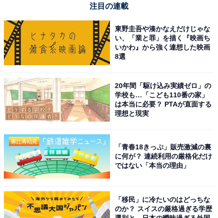
注目の連載
東野圭吾や湊かなえだけじゃな
い、「業と罪」を描く『映画ち
いかわ』から強く連想した映画
8選
20年間「駆け込み実績ゼロ」の
学校も…「こども110番の家」
は本当に必要？ PTAが直面する
理想と現実
「青春18きっぷ」販売激減の裏
に何が？ 連続利用の厳格化だけ
ではない「本当の理由」
「移民」に冷たいのはどっちな
のか？ スイスの厳格過ぎる学歴
選別と、日本の曖昧過ぎる外国