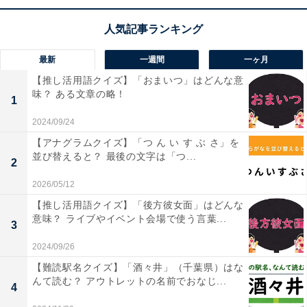
最新
一週間
一ヶ月
【推し活用語クイズ】「おまいつ」はどんな意
味？ ある文章の略！
1
1
2
2024/09/24
【アナグラムクイズ】「つ ん い す ぶ さ」を
並び替えると？ 最後の文字は「つ...
2
2026/05/12
【推し活用語クイズ】「後方彼女面」はどんな
意味？ ライブやイベント会場で使う言葉...
3
2024/09/26
【難読駅名クイズ】「酒々井」（千葉県）はな
んて読む？ アウトレットの名前でおなじ...
4