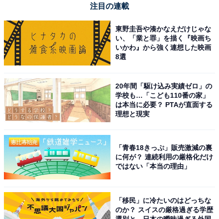
注目の連載
東野圭吾や湊かなえだけじゃな
い、「業と罪」を描く『映画ち
いかわ』から強く連想した映画
8選
20年間「駆け込み実績ゼロ」の
学校も…「こども110番の家」
は本当に必要？ PTAが直面する
理想と現実
「青春18きっぷ」販売激減の裏
に何が？ 連続利用の厳格化だけ
ではない「本当の理由」
「移民」に冷たいのはどっちな
のか？ スイスの厳格過ぎる学歴
選別と、日本の曖昧過ぎる外国