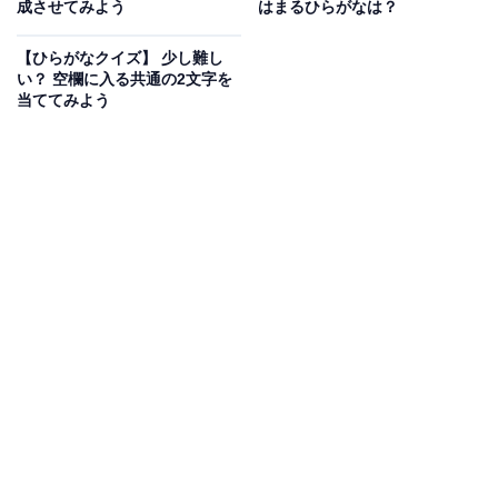
成させてみよう
はまるひらがなは？
次ページ
正解を見る
【ひらがなクイズ】 少し難し
い？ 空欄に入る共通の2文字を
当ててみよう
こちらもおすすめ
【ひらがなクイズ】空欄の2文字は何？ リズム