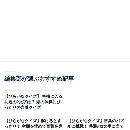
□に共通するひらがなは？
次の言葉に共通して入るひらがなを考えてみましょう。
□□じ
し□□しつ
かた□□り
編集部が選ぶおすすめ記事
ヒント：赤ちゃんの頭を観察したときに見つかる毛並み
【ひらがなクイズ】 空欄に入る
の起点。業務を行う部屋。そして、雨上がりの紫陽花の
共通の2文字は？ 頭の体操にぴ
葉の上などをゆっくりと這いながら進んでいく小さな生
ったりの言葉クイズ
き物を思い浮かべてみてください。
【ひらがなクイズ】解けるとす
【ひらがなクイズ】言葉のパズ
っきり！ 空欄を埋めて言葉を完
ルに挑戦！ 共通の2文字に当て