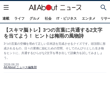
連載
ライフ
グルメ
社会
IT・ビジネス
エンタメ
リサ
【スキマ脳トレ】3つの言葉に共通する2文字
を当てよう！ ヒントは梅雨の風物詩
3つの言葉の空欄を埋めて正しい日本語を完成させるクイズです。頭頂部に形
成されるもの、日々の業務に励むための空間、そしてのんびりとした生き物
をヒントに、共通するひらがな2文字を導き出して語彙力を試してみましょ
う。
2026.06.20
All About ニュース編集部