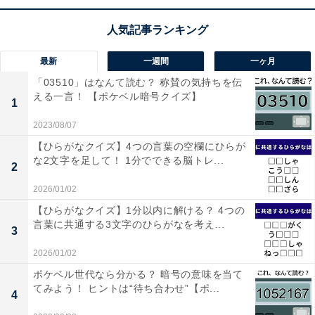
を意識して文字を当てはめてみよう
最新
一週間
一ヶ月
「03510」はなんて読む？ 称賛の気持ちを伝
える一言！ 【ポケベル暗号クイズ】
1
2023/08/07
1
2
【ひらがなクイズ】4つの言葉の空欄にひらが
な2文字を足して！ 1分でできる脳トレ...
2
2026/01/02
【ひらがなクイズ】1分以内に解ける？ 4つの
言葉に共通する3文字のひらがなを考え...
3
2026/01/02
ポケベル世代なら分かる？ 暗号の意味を当て
てみよう！ ヒントは“待ち合わせ”【ポ...
4