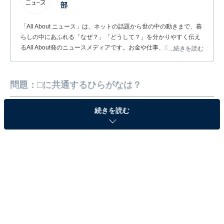
部
「All About ニュース」は、ネットの話題から世の中の動きまで、暮
らしの中にあふれる「なぜ？」「どうして？」を分かりやすく伝え
るAll About発のニュースメディアです。お金や仕事、恋愛、ITに関
...続きを読む
する疑問に対して専門家が分かりやすく回答するほか、エンタメ情
報やSNSで話題のトピックスを紹介しています。
問題：□に共通するひらがなは？
続きを読む