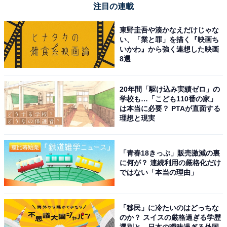
注目の連載
岐阜県の県庁所在地である岐阜市は、織田信長公ゆかり
東野圭吾や湊かなえだけじゃな
の岐阜城や長良川の鵜飼といった歴史・自然環境を備え
い、「業と罪」を描く『映画ち
いかわ』から強く連想した映画
つつ、名古屋への優れたアクセスを誇る極めて利便性の
8選
高い都市です。JR岐阜駅および名鉄岐阜駅周辺の再整備
が進み、バリアフリー化や生活利便性の向上が図られて
20年間「駆け込み実績ゼロ」の
います。都市機能と自然・歴史資源のバランスの良さ
学校も…「こども110番の家」
が、多くの支持を集める理由となりました。
は本当に必要？ PTAが直面する
理想と現実
回答者コメント
「青春18きっぷ」販売激減の裏
「高齢者のためのサポートもしっかりしている」
に何が？ 連続利用の厳格化だけ
ではない「本当の理由」
（40代女性／熊本県）
「移民」に冷たいのはどっちな
のか？ スイスの厳格過ぎる学歴
「岐阜駅周辺や郊外には大型商業施設やスーパー、
選別と、日本の曖昧過ぎる外国