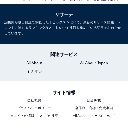
リサーチ
編集部が独自目線で調査したトピックスをはじめ、最新のリリース情報、ト
レンドに関するランキングなど、世の中で注目を集めている話題をお知らせ
しています。
関連サービス
All About
All About Japan
イチオシ
サイト情報
こちらもおすすめ
会社概要
広告掲載
東京23区で「老後に住みたいと思う区」ランキ
プライバシーポリシー
著作権・商標・免責事項
ング！ 2位「杉並区」、1位は？【2025年最
当サイトの情報についての注意
All About ニュースについて
新】