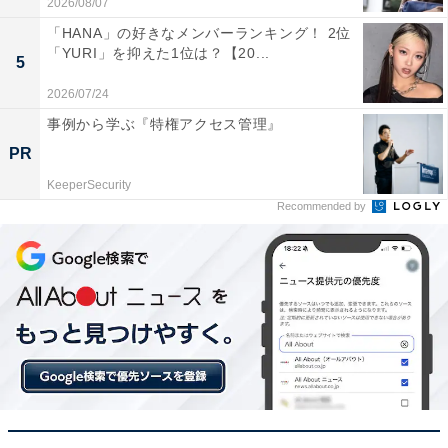
2026/08/07
く、ゆったりとした生活ができそうです」（40代男
「HANA」の好きなメンバーランキング！ 2位
性／福岡県）
「YURI」を抑えた1位は？【20...
5
2026/07/24
事例から学ぶ『特権アクセス管理』
PR
KeeperSecurity
Recommended by
1位：岐阜市／96票