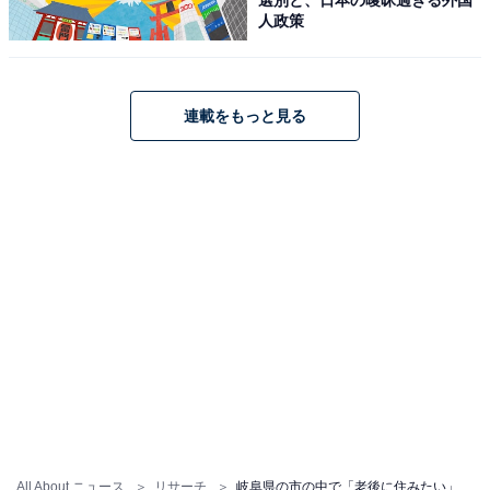
ドラッグストアが点在しており、日常生活の買い物
人政策
に困る事はないから」（40代女性／埼玉県）
連載をもっと見る
「歴史好きとしては戦国武将ゆかりの地として住ん
でみたい土地です」（40代男性／埼玉県）
※回答者からのコメントは原文ママです
※記事内容は執筆時点のものです。最新の内容をご確認
ください
次ページ
7位までのランキング結果を見る
All About ニュース
リサーチ
岐阜県の市の中で「老後に住みたい」と思う市ランキング！ 2位「高山市」を抑えた1位は？【2026年調査】