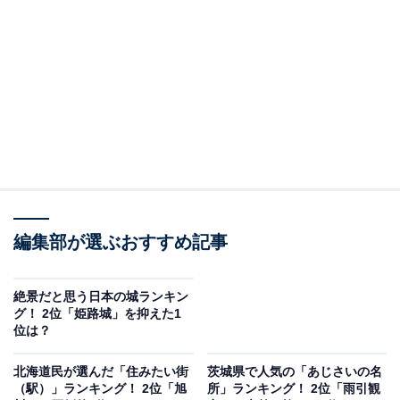
＞7位までの全ランキング結果を見る
この記事の執筆者：
坂上 恵
All About ニュースの編集者。オールアバウトに入社後、SNSトレン
ドにフォーカスした記事執筆やSEOライティングの経験を経て、の
ちにAll About ニュースチームのメンバーに加入。現在は旅行・カル
...続きを読む
チャー・エンタメなどを中心に企画編集を担当。東京都出身。居酒
屋巡りとスポーツ観戦が生きがい。
調査概要
編集部が選ぶおすすめ記事
調査期間：2026年6月6〜8日
調査方法：インターネット調査
絶景だと思う日本の城ランキン
グ！ 2位「姫路城」を抑えた1
調査対象：全国10〜70代の男女250人
位は？
※本調査は全国250人を対象に実施したもので、結
北海道民が選んだ「住みたい街
茨城県で人気の「あじさいの名
（駅）」ランキング！ 2位「旭
所」ランキング！ 2位「雨引観
果は回答者の意見を集計したものであり、全体の意