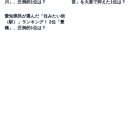
川」、圧倒的1位は？
音」を大差で抑えた1位は？
見を断定的に示すものではありません
愛知県民が選んだ「住みたい街
（駅）」ランキング！ 2位「豊
橋」、圧倒的1位は？
2位：高山市／37票
日本で最も広い面積の市町村である高山市は、「飛騨の
小京都」とも呼ばれる古い町並みが美しい国際的な観光
都市です。周辺を大自然に囲まれ、名物の飛騨牛や山の
恵みを存分に味わえるのがぜいたくなポイント。四季
折々の祭りや情緒あふれる風景も魅力で、自然と歴史文
化に囲まれた暮らしを求める人々から注目を集めていま
す。
回答者コメント
「高山市は古い街並みが残る落ち着いた雰囲気が魅