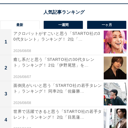
力で心が穏やかになる暮らしができると感じていま
す。また自然が豊かで四季の移ろいをゆっくり楽し
めるため老後の生活にゆとりを感じられる印象があ
最新
一週間
一ヶ月
ります。そして観光地としての賑わいもありつつ静
アクロバットがすごいと思う「STARTO社の3
かに過ごせる場所も多いため安心して暮らせる街だ
0代タレント」ランキング！ 2位「...
1
と感じています」（40代女性／東京都）
2026/08/08
癒し系だと思う「STARTO社の30代タレン
ト」ランキング！ 2位「伊野尾慧」を...
2
「美味しいものがあって楽しそうだから」（40代女
2026/08/07
性／長野県）
面倒見がいいと思う「STARTO社の若手タレン
ト」ランキング！ 同率2位「佐藤勝...
3
2026/08/08
「歴史ある街並みと豊かな自然に囲まれ、落ち着い
世界で活躍できると思う「STARTO社の若手タ
た環境で暮らせる点に魅力を感じます。観光地とし
レント」ランキング！ 2位「目黒蓮...
4
ての賑わいもありながら、地域コミュニティが温か