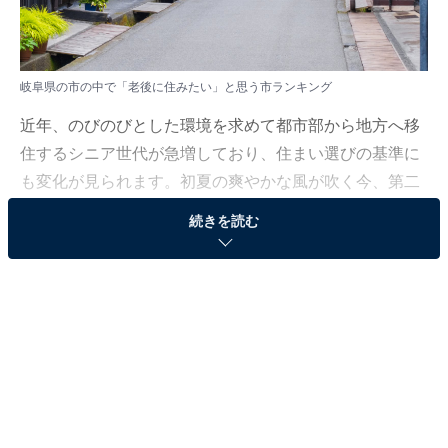
岐阜県の市の中で「老後に住みたい」と思う市ランキング
近年、のびのびとした環境を求めて都市部から地方へ移
住するシニア世代が急増しており、住まい選びの基準に
も変化が見られます。初夏の爽やかな風が吹く今、第二
の人生のスタートラインとして多くの人から熱い視線を
続きを読む
集める人気の自治体に注目しました。
All About ニュース編集部では、2026年6月6〜8日の期
間、全国10〜70代の男女250人を対象に、市に関するア
ンケートを実施しました。その中から、岐阜県の市の中
で「老後に住みたい」と思う市ランキングの結果をご紹
介します。