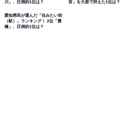
川」、圧倒的1位は？
音」を大差で抑えた1位は？
見を断定的に示すものではありません
愛知県民が選んだ「住みたい街
（駅）」ランキング！ 2位「豊
橋」、圧倒的1位は？
同率2位：富士吉田市／44票
富士山の北側に位置する富士吉田市は、雄大な富士の姿
を間近に仰ぐ高原都市です。名物の「吉田のうどん」な
ど独自の食文化があり、富士の伏流水に恵まれた素晴ら
しい自然環境が魅力。澄んだ空気のなかで四季折々の富
士山の表情を楽しめることから、自然豊かな環境での暮
らしを求める人々から注目を集めています。
回答者コメント
「定住支援制度が整っているので、移住者でも暮ら
しやすいです」（30代女性／東京都）