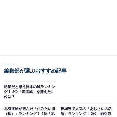
＞7位までの全ランキング結果を見る
この記事の執筆者：
坂上 恵
All About ニュースの編集者。オールアバウトに入社後、SNSトレン
ドにフォーカスした記事執筆やSEOライティングの経験を経て、の
ちにAll About ニュースチームのメンバーに加入。現在は旅行・カル
...続きを読む
チャー・エンタメなどを中心に企画編集を担当。東京都出身。居酒
屋巡りとスポーツ観戦が生きがい。
調査概要
編集部が選ぶおすすめ記事
調査期間：2026年6月6〜8日
調査方法：インターネット調査
絶景だと思う日本の城ランキン
グ！ 2位「姫路城」を抑えた1
調査対象：全国10〜70代の男女250人
位は？
※本調査は全国250人を対象に実施したもので、結
北海道民が選んだ「住みたい街
茨城県で人気の「あじさいの名
（駅）」ランキング！ 2位「旭
所」ランキング！ 2位「雨引観
果は回答者の意見を集計したものであり、全体の意