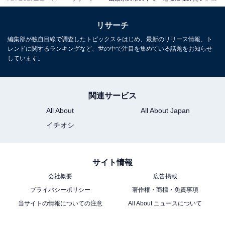
性を求めるシニア層にベストな環境です。
リサーチ
回答者コメント
編集部が独自目線で調査したトピックスをはじめ、最新のリリース情報、ト
レンドに関するランキングなど、世の中で注目を集めている話題をお知らせ
「観光地で、公共機関が充実していると思ったか
しています。
ら」（30代女性／宮城県）
関連サービス
All About
All About Japan
「大型医療機関や商業施設、役所などがコンパクト
イチオシ
に集まっており、バスやタクシー、徒歩での生活が
可能だから」（40代女性／埼玉県）
サイト情報
会社概要
広告掲載
「甲府市は山に囲まれた自然豊かな環境がありなが
プライバシーポリシー
著作権・商標・免責事項
ら、生活に必要な施設も揃っている印象がありま
当サイトの情報についての注意
All About ニュースについて
す。東京方面へのアクセスも比較的しやすく、老後