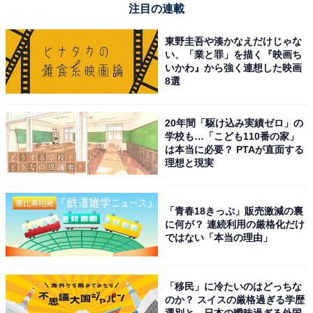
注目の連載
「空気がよくて健康的に暮らせそう」（30代女性／
東野圭吾や湊かなえだけじゃな
石川県）
い、「業と罪」を描く『映画ち
いかわ』から強く連想した映画
8選
「水が美味しそうだから」（30代女性／千葉県）
20年間「駆け込み実績ゼロ」の
学校も…「こども110番の家」
は本当に必要？ PTAが直面する
理想と現実
「雄大なアルプスの山々を眺めながら、ブドウやモ
モなど季節の果物を食べたい」（50代男性／秋田
「青春18きっぷ」販売激減の裏
県）
に何が？ 連続利用の厳格化だけ
ではない「本当の理由」
「移民」に冷たいのはどっちな
のか？ スイスの厳格過ぎる学歴
選別と、日本の曖昧過ぎる外国