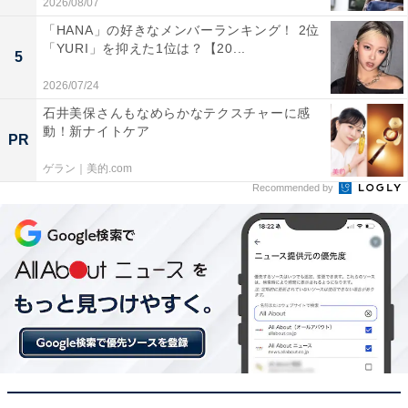
2026/08/07
「HANA」の好きなメンバーランキング！ 2位
「YURI」を抑えた1位は？【20...
5
2026/07/24
石井美保さんもなめらかなテクスチャーに感
動！新ナイトケア
PR
同率2位：南アルプス市／44票
ゲラン｜美的.com
Recommended by
同じく同率2位となった南アルプス市は、その名の通り
南アルプスの麓に広がる果樹地帯の街です。サクランボ
や桃、ブドウなどのフルーツ栽培が盛んで、季節ごとの
味覚を身近に楽しめるのが魅力。温泉を楽しめる施設も
あり、雄大な山々に囲まれた環境のなかで、ゆったりと
した暮らしを求める人々から注目を集めています。
回答者コメント