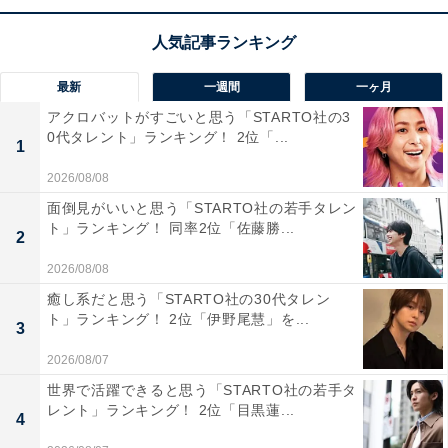
「富士山の麓で憧れるから」（20代男性／東京都）
最新
一週間
一ヶ月
アクロバットがすごいと思う「STARTO社の3
0代タレント」ランキング！ 2位「...
1
「富士山の麓という抜群の自然環境に恵まれ、澄ん
2026/08/08
だ空気と四季の景色を楽しみながら暮らせる」（30
面倒見がいいと思う「STARTO社の若手タレン
ト」ランキング！ 同率2位「佐藤勝...
代男性／埼玉県）
2
2026/08/08
癒し系だと思う「STARTO社の30代タレン
ト」ランキング！ 2位「伊野尾慧」を...
3
2026/08/07
世界で活躍できると思う「STARTO社の若手タ
レント」ランキング！ 2位「目黒蓮...
4