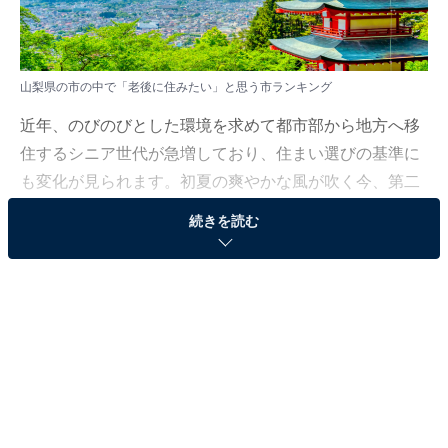
山梨県の市の中で「老後に住みたい」と思う市ランキング
近年、のびのびとした環境を求めて都市部から地方へ移
住するシニア世代が急増しており、住まい選びの基準に
も変化が見られます。初夏の爽やかな風が吹く今、第二
の人生のスタートラインとして多くの人から熱い視線を
続きを読む
集める人気の自治体に注目しました。
All About ニュース編集部では、2026年6月6〜8日の期
間、全国10〜70代の男女250人を対象に、市に関するア
ンケートを実施しました。その中から、山梨県の市の中
で「老後に住みたい」と思う市ランキングの結果をご紹
介します。