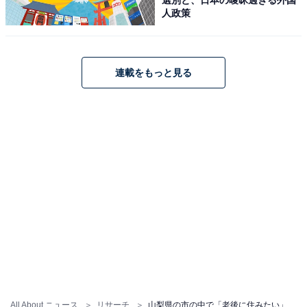
人政策
連載をもっと見る
1位：甲府市／105票
山梨県の県庁所在地である甲府市は、武田信玄公ゆかり
の歴史情緒と近代的な都市インフラが調和した街です。
周辺を山々に囲まれた甲府盆地の中にあり、素晴らしい
景色を楽しめる一方で、大型商業施設や医療機関、JR中
央線による東京方面へのアクセスが抜群。安心感と利便
All About ニュース
リサーチ
山梨県の市の中で「老後に住みたい」と思う市ランキング！ 同率2位「富士吉田市」「南アルプス市」を抑えた1位は？