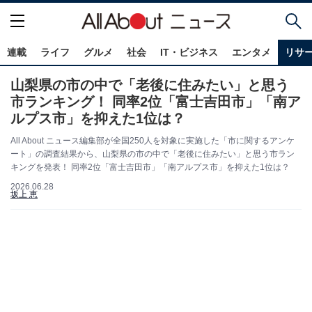
連載
ライフ
グルメ
社会
IT・ビジネス
エンタメ
リサ
山梨県の市の中で「老後に住みたい」と思う
市ランキング！ 同率2位「富士吉田市」「南ア
ルプス市」を抑えた1位は？
All About ニュース編集部が全国250人を対象に実施した「市に関するアンケ
ート」の調査結果から、山梨県の市の中で「老後に住みたい」と思う市ラン
キングを発表！ 同率2位「富士吉田市」「南アルプス市」を抑えた1位は？
2026.06.28
坂上 恵