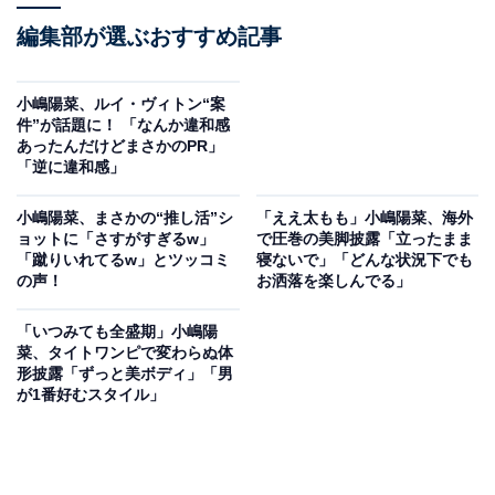
編集部が選ぶおすすめ記事
小嶋陽菜、ルイ・ヴィトン“案
件”が話題に！ 「なんか違和感
あったんだけどまさかのPR」
「逆に違和感」
小嶋陽菜、まさかの“推し活”シ
「ええ太もも」小嶋陽菜、海外
ョットに「さすがすぎるw」
で圧巻の美脚披露「立ったまま
「蹴りいれてるw」とツッコミ
寝ないで」「どんな状況下でも
の声！
お洒落を楽しんでる」
「いつみても全盛期」小嶋陽
菜、タイトワンピで変わらぬ体
形披露「ずっと美ボディ」「男
が1番好むスタイル」