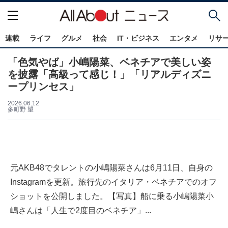
連載
ライフ
グルメ
社会
IT・ビジネス
エンタメ
リサ
「色気やば」小嶋陽菜、ベネチアで美しい姿
を披露「高級って感じ！」「リアルディズニ
ープリンセス」
2026.06.12
多町野 望
元AKB48でタレントの小嶋陽菜さんは6月11日、自身の
Instagramを更新。旅行先のイタリア・ベネチアでのオフ
ショットを公開しました。【写真】船に乗る小嶋陽菜小
嶋さんは「人生で2度目のベネチア」...