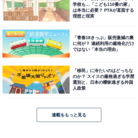
学校も…「こども110番の家」
は本当に必要？ PTAが直面する
理想と現実
「青春18きっぷ」販売激減の裏
に何が？ 連続利用の厳格化だけ
ではない「本当の理由」
「移民」に冷たいのはどっちな
のか？ スイスの厳格過ぎる学歴
選別と、日本の曖昧過ぎる外国
人政策
連載をもっと見る