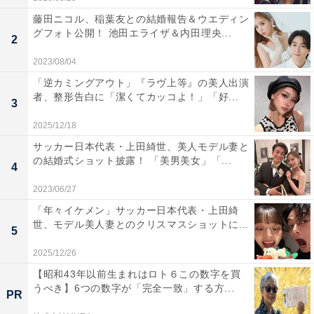
藤田ニコル、稲葉友との結婚報告＆ウエディン
グフォト公開！ 池田エライザ＆内田理央...
2
2023/08/04
「逆カミングアウト」『ラヴ上等』の美人出演
者、整形告白に「潔くてカッコよ！」「好...
3
2025/12/18
サッカー日本代表・上田綺世、美人モデル妻と
の結婚式ショット披露！ 「美男美女」「...
4
2023/06/27
「年々イケメン」サッカー日本代表・上田綺
世、モデル美人妻とのクリスマスショットに...
5
2025/12/26
【昭和43年以前生まれはロト６この数字を買
うべき】6つの数字が「完全一致」する方...
PR