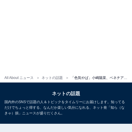
All About ニュース
ネットの話題
「色気やば」小嶋陽菜、ベネチアで美しい姿を披露「高級って感じ！」「リアルディズニープリンセス」
ネットの話題
国内外のSNSで話題の人＆トピックをタイムリーにお届けします。知ってる
だけでちょっと得する、なんだか楽しい気分になれる、ネット発「知ら（な
きゃ）損」ニュースが盛りだくさん。