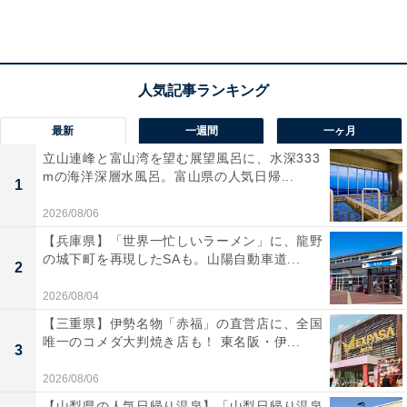
最新
一週間
一ヶ月
立山連峰と富山湾を望む展望風呂に、水深333
mの海洋深層水風呂。富山県の人気日帰...
1
2026/08/06
【兵庫県】「世界一忙しいラーメン」に、龍野
の城下町を再現したSAも。山陽自動車道...
2
2026/08/04
【三重県】伊勢名物「赤福」の直営店に、全国
唯一のコメダ大判焼き店も！ 東名阪・伊...
3
「城里町健康増進施設 ホロルの湯」の口コミは？
2026/08/06
【山梨県の人気日帰り温泉】「山梨日帰り温泉