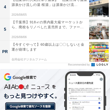
源泉かけ流しの湯 桜湯」は源泉かけ流...
「城里町健康増進施設 ホロルの湯」には以下のような口
4
コミが寄せられています。
2026/08/05
【千葉県】918㎡の県内最大級マーケットか
pH9.0のアルカリ性温泉はとろっとしていてお肌が
ら、廃校をリノベした直売所まで。ファー...
5
つるつるになりました。地元の自然石を使った露天
2026/08/06
風呂はとても風情があり、大自然の中でゆったりと
【今すぐやって】60歳以上は〇〇しないと金
入浴できました。
運が崩壊します
PR
合同会社デジタルファーム
Recommended by
温泉のあとに温水プールにも入れて、一度の入館料
でとてもお得に楽しめます。フィットネスやグラウ
ンドゴルフもあり、体を動かしてから温泉で癒され
るのが最高のコースです。