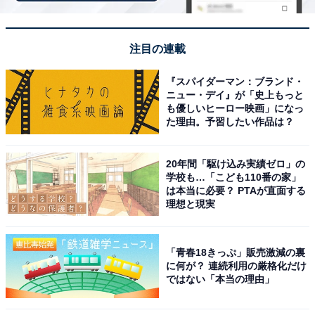
熱波＆ロウリュイベントの開催日を狙って行きまし
た。プロの熱波でしっかり発汗でき、自然の澄んだ
空気の中での外気浴がたまらなく気持ちよかったで
注目の連載
す。
『スパイダーマン：ブランド・
ニュー・デイ』が「史上もっと
も優しいヒーロー映画」になっ
た理由。予習したい作品は？
「城里町健康増進施設 ホロルの
次ページ
湯」のアクセスや料金情報も見る
20年間「駆け込み実績ゼロ」の
学校も…「こども110番の家」
は本当に必要？ PTAが直面する
理想と現実
「青春18きっぷ」販売激減の裏
に何が？ 連続利用の厳格化だけ
ではない「本当の理由」