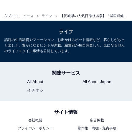
All About ニュース
ライフ
【茨城県の人気日帰り温泉】「城里町健康増進施設 ホロルの湯」は美肌の湯と温水プール・ロウリュが楽しめる施設
ライフ
話題の生活雑貨やファッション、お出かけスポット情報など、暮らしがもっ
と楽しく、豊かになるヒントが満載。編集部が独自調査した、気になる他人
のライフスタイル事情も公開しています。
関連サービス
All About
All About Japan
イチオシ
サイト情報
会社概要
広告掲載
プライバシーポリシー
著作権・商標・免責事項