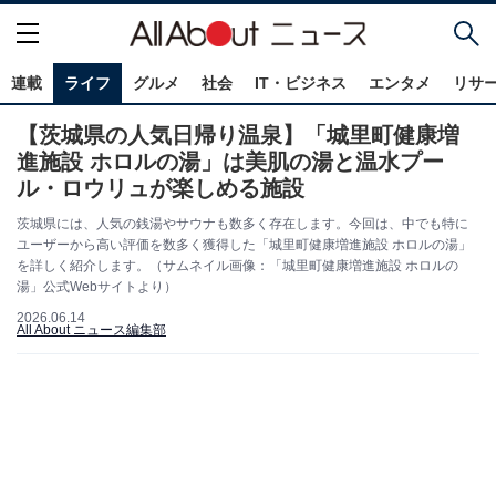
連載
ライフ
グルメ
社会
IT・ビジネス
エンタメ
リサ
【茨城県の人気日帰り温泉】「城里町健康増
進施設 ホロルの湯」は美肌の湯と温水プー
ル・ロウリュが楽しめる施設
茨城県には、人気の銭湯やサウナも数多く存在します。今回は、中でも特に
ユーザーから高い評価を数多く獲得した「城里町健康増進施設 ホロルの湯」
を詳しく紹介します。（サムネイル画像：「城里町健康増進施設 ホロルの
湯」公式Webサイトより）
2026.06.14
All About ニュース編集部