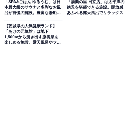
「SPA&ごはん ゆるうむ」は日
「湯楽の里 日立店」は太平洋の
露天風呂・温水プール・ロウリュサウナが揃う施
本最大級のサウナと多彩なお風
絶景を堪能できる施設。開放感
設
呂が自慢の施設。豊富な湯船と
あふれる露天風呂でリラックス
本格サウナでリラックス
【茨城県の人気健康ランド】
茨城県城里町に位置する町営の健康増進施設。アルカリ
「あけの元気館」は地下
性単純温泉は湯上がりに肌がすべすべになる「美肌の
1,500mから湧き出す療養泉を
楽しめる施設。露天風呂やフィ
湯」として評判です。地元の自然石を使った露天風呂・
ンランドサウナも完備
薬湯・サウナ・水風呂を備えた和風風呂と洋風風呂（週
替わり男女入れ替え）のほか、温水プール・バーディプ
ール・グラウンドゴルフ場・フィットネスも完備。定期
的に「熱波＆ロウリュ」イベントも開催されています。
障がい者専用浴室（事前予約制）も設置されています。
楽天トラベルで茨城県の施設を見る