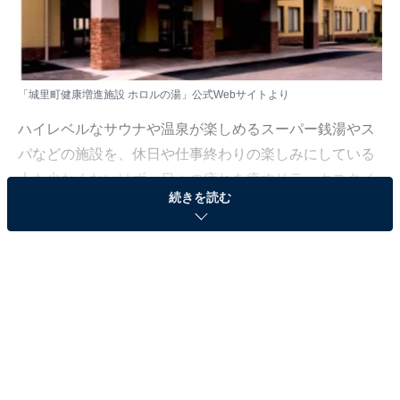
「城里町健康増進施設 ホロルの湯」公式Webサイトより
ハイレベルなサウナや温泉が楽しめるスーパー銭湯やス
パなどの施設を、休日や仕事終わりの楽しみにしている
人も少なくないはず。日々の疲れを癒すリラックスタイ
続きを読む
ムは、何物にも代えがたい時間ですよね。しかし、近年
では高い人気をほこる施設も多く、どこに行けばよいか
迷ってしまう……そんな思いを抱えている人もいるので
はないでしょうか。
そんな人に向けて、All About ニュース編集部が厳選し
た、人気かつ評価の高いサウナやスーパー銭湯の施設を
紹介します。今回紹介するのは、茨城県で人気の施設