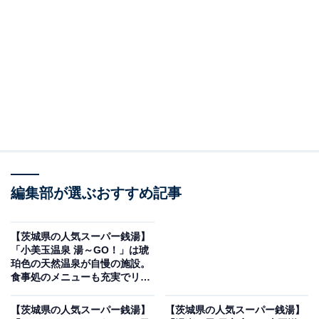
「城里町健康増進施設 ホロルの湯」です。
※2026年6月時点で、Googleクチコミが500件以上、平
均評価が3.5超えの銭湯を紹介しています
＞アクセスと料金をチェックする
この記事の執筆者：
All About ニュース編集
部
編集部が選ぶおすすめ記事
「All About ニュース」は、ネットの話題から世の中の動きまで、暮
らしの中にあふれる「なぜ？」「どうして？」を分かりやすく伝え
るAll About発のニュースメディアです。お金や仕事、恋愛、ITに関
...続きを読む
【茨城県の人気スーパー銭湯】
する疑問に対して専門家が分かりやすく回答するほか、エンタメ情
「小美玉温泉 湯～GO！」は琥
報やSNSで話題のトピックスを紹介しています。
珀色の天然温泉が自慢の施設。
※本記事で紹介している商品の購入やサービスの利用により、売上の一部が
食事処のメニューも充実でリラ
オールアバウトに還元されることがあります。
ックス
「城里町健康増進施設 ホロルの湯」は和洋2種の
【茨城県の人気スーパー銭湯】
【茨城県の人気スーパー銭湯】