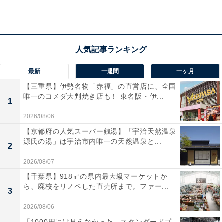
最新
一週間
一ヶ月
【三重県】伊勢名物「赤福」の直営店に、全国
唯一のコメダ大判焼き店も！ 東名阪・伊...
1
2026/08/06
【京都府の人気スーパー銭湯】「宇治天然温泉
源氏の湯」は宇治市内唯一の天然温泉と...
2
2026/08/07
【千葉県】918㎡の県内最大級マーケットか
ら、廃校をリノベした直売所まで。ファー...
3
「天然温泉 風の湯河内長野店」の口コミは？
2026/08/06
「1000円には見えなかった」スタンダードプ