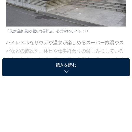
「天然温泉 風の湯河内長野店」公式Webサイトより
ハイレベルなサウナや温泉が楽しめるスーパー銭湯やス
パなどの施設を、休日や仕事終わりの楽しみにしている
人も少なくないはず。日々の疲れを癒すリラックスタイ
続きを読む
ムは、何物にも代えがたい時間ですよね。しかし、近年
では高い人気をほこる施設も多く、どこに行けばよいか
迷ってしまう……そんな思いを抱えている人もいるので
はないでしょうか。
そんな人に向けて、All About ニュース編集部が厳選し
た、人気かつ評価の高いサウナやスーパー銭湯の施設を
紹介します。今回紹介するのは、大阪府で人気の施設