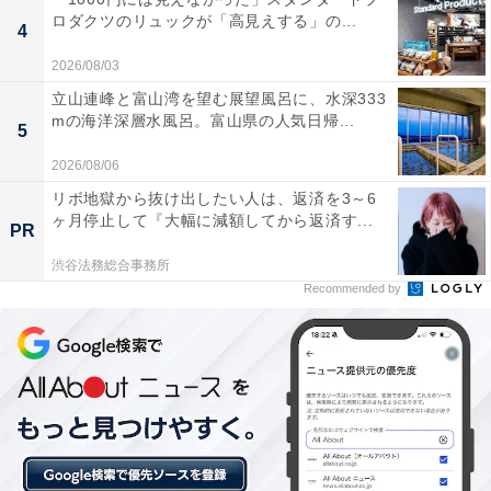
ロダクツのリュックが「高見えする」の...
「天然温泉 風の湯河内長野店」には以下のような口コミ
4
が寄せられています。
2026/08/03
立山連峰と富山湾を望む展望風呂に、水深333
四季折々の花や演出が施された露天風呂は来るたび
mの海洋深層水風呂。富山県の人気日帰...
5
に違う表情を見せてくれます。旅気分を味わえる雰
2026/08/06
囲気の中でゆったりと天然温泉に浸かれて、仕事の
リボ地獄から抜け出したい人は、返済を3～6
疲れが一気に吹き飛びました。
ヶ月停止して『大幅に減額してから返済す...
PR
渋谷法務総合事務所
Recommended by
炭酸泉とサウナで体が芯から温まり、水風呂との交
互浴でしっかりととのえました。深夜0時まで営業
しているので、仕事が遅くなった日でも立ち寄れる
のが嬉しいです。