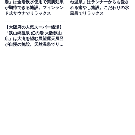
湯」は全湯軟水使用で美肌効果
ね温泉」はランナーからも愛さ
温泉と四季折々の露天風呂・サウナが揃うスーパ
が期待できる施設。フィンラン
れる癒やし施設。こだわりの水
ー銭湯
ド式サウナでリラックス
風呂でリラックス
【大阪府の人気スーパー銭湯】
2002年創業、大阪府河内長野市に位置するスーパー銭
「狭山郷温泉 虹の湯 大阪狭山
湯。源泉名「河内長野温泉」の天然温泉を使用した旅情
店」は大滝を望む展望露天風呂
が自慢の施設。天然温泉でリラ
感あふれる浴場が自慢です。露天風呂は季節の花々を楽
ックス
しめる演出が施されており、内湯には炭酸泉・サウナ・
水風呂・各種ジェットバスを完備。お食事処「御食事処
鶴亀」・整骨院「橙幻院」・ヘアカラー＆まつ毛「ナチ
ュール」・エステ「レヴァンテ」のテナントも揃い、地
元農家の新鮮野菜が並ぶ四季菜市場も人気です。
楽天トラベルで大阪府の施設を見る