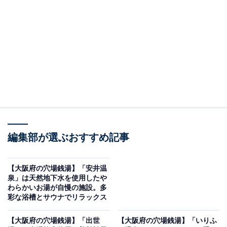
「天然温泉 風の湯河内長野店」です。
※2026年6月時点で、Googleクチコミが500件以上、平
均評価が3.5超えの銭湯を紹介しています
＞アクセスと料金をチェックする
この記事の執筆者：
All About ニュース編集
部
編集部が選ぶおすすめ記事
「All About ニュース」は、ネットの話題から世の中の動きまで、暮
らしの中にあふれる「なぜ？」「どうして？」を分かりやすく伝え
るAll About発のニュースメディアです。お金や仕事、恋愛、ITに関
...続きを読む
【大阪府の穴場銭湯】「安井温
する疑問に対して専門家が分かりやすく回答するほか、エンタメ情
泉」は天然地下水を使用したや
報やSNSで話題のトピックスを紹介しています。
わらかいお湯が自慢の施設。多
※本記事で紹介している商品の購入やサービスの利用により、売上の一部が
彩な浴槽とサウナでリラックス
オールアバウトに還元されることがあります。
「天然温泉 風の湯河内長野店」は地下の河内長野
【大阪府の穴場銭湯】「出世
【大阪府の穴場銭湯】「いりふ