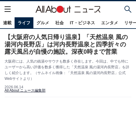
連載
ライフ
グルメ
社会
IT・ビジネス
エンタメ
リサ
【大阪府の人気日帰り温泉】「天然温泉 風の
湯河内長野店」は河内長野温泉と四季折々の
露天風呂が自慢の施設。深夜0時まで営業
大阪府には、人気の銭湯やサウナも数多く存在します。今回は、中でも特に
ユーザーから高い評価を数多く獲得した「天然温泉 風の湯河内長野店」を詳
しく紹介します。（サムネイル画像：「天然温泉 風の湯河内長野店」公式
Webサイトより）
2026.06.14
All About ニュース編集部