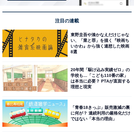
四季菜市場で地元農家の新鮮野菜をリーズナブルに
買えるのが魅力です。温泉とお買い物をセットで楽
しめて、食事処のご飯も美味しく、一日中過ごせる
注目の連載
施設です。
東野圭吾や湊かなえだけじゃな
い、「業と罪」を描く『映画ち
いかわ』から強く連想した映画
8選
「天然温泉 風の湯河内長野店」の
次ページ
アクセスや料金情報も見る
20年間「駆け込み実績ゼロ」の
学校も…「こども110番の家」
は本当に必要？ PTAが直面する
理想と現実
「青春18きっぷ」販売激減の裏
に何が？ 連続利用の厳格化だけ
ではない「本当の理由」