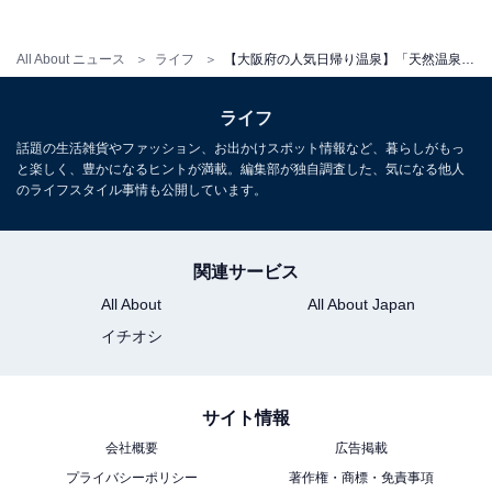
All About ニュース
ライフ
【大阪府の人気日帰り温泉】「天然温泉 風の湯河内長野店」は河内長野温泉と四季折々の露天風呂が自慢の施設。深夜0時まで営業
ライフ
話題の生活雑貨やファッション、お出かけスポット情報など、暮らしがもっ
と楽しく、豊かになるヒントが満載。編集部が独自調査した、気になる他人
のライフスタイル事情も公開しています。
関連サービス
All About
All About Japan
イチオシ
サイト情報
会社概要
広告掲載
プライバシーポリシー
著作権・商標・免責事項