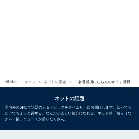
All About ニュース
ネットの話題
「名誉毀損にならんのか？」登録者310万人超えYouTuber、「心痛すぎる風評被害」に注意喚起「酷すぎる」
ネットの話題
国内外のSNSで話題の人＆トピックをタイムリーにお届けします。知ってる
だけでちょっと得する、なんだか楽しい気分になれる、ネット発「知ら（な
きゃ）損」ニュースが盛りだくさん。