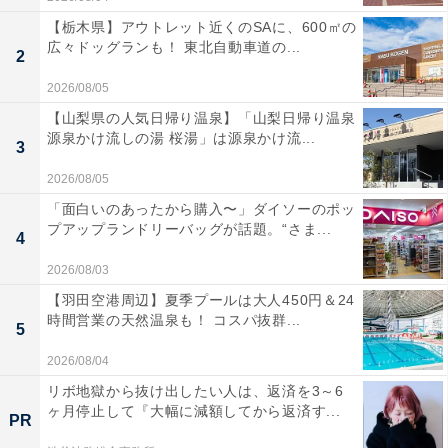
【栃木県】アウトレット近くのSAに、600㎡の
広々ドッグランも！ 東北自動車道の...
2
2026/08/05
【山梨県の人気日帰り温泉】「山梨日帰り温泉
源泉かけ流しの湯 桜湯」は源泉かけ流...
3
2026/08/05
「面白いのあったから購入〜」ダイソーのポッ
プアップランドリーバッグが話題。“さま...
4
2026/08/03
【羽田空港周辺】夏季プールは大人450円＆24
時間営業の天然温泉も！ コスパ抜群...
5
2026/08/04
リボ地獄から抜け出したい人は、返済を3～6
ヶ月停止して『大幅に減額してから返済す...
PR