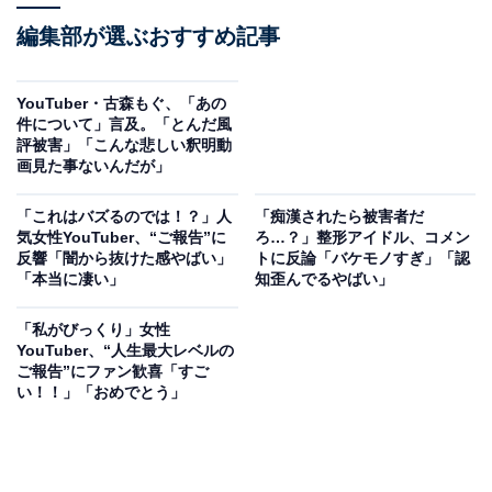
編集部が選ぶおすすめ記事
YouTuber・古森もぐ、「あの
件について」言及。「とんだ風
評被害」「こんな悲しい釈明動
画見た事ないんだが」
「これはバズるのでは！？」人
「痴漢されたら被害者だ
気女性YouTuber、“ご報告”に
ろ…？」整形アイドル、コメン
反響「闇から抜けた感やばい」
トに反論「バケモノすぎ」「認
「本当に凄い」
知歪んでるやばい」
「私がびっくり」女性
YouTuber、“人生最大レベルの
ご報告”にファン歓喜「すご
い！！」「おめでとう」