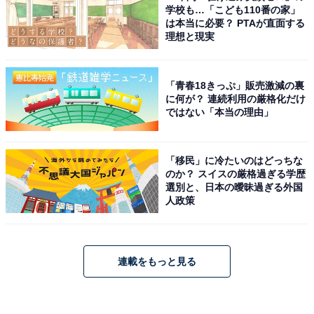
学校も…「こども110番の家」
は本当に必要？ PTAが直面する
理想と現実
「青春18きっぷ」販売激減の裏
に何が？ 連続利用の厳格化だけ
ではない「本当の理由」
「移民」に冷たいのはどっちな
のか？ スイスの厳格過ぎる学歴
選別と、日本の曖昧過ぎる外国
人政策
連載をもっと見る