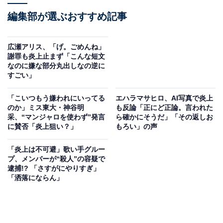
編集部が選ぶおすすめ記事
広瀬アリス、「げ。ごめんね」
謝罪も炎上止まず「こんな短文
なのに嫌な部分丸出しなの逆に
すごい」
「こいつもう嫌われにいってる
エハラマサヒロ、AI写真で炎上
のか」ミス東大・神谷明
も反論「正にど正論。言われた
采、“マンジャロを使わず”発言
ら確かにそうだ」「その返しお
に賛否「炎上狙い？」
もろい」の声
「炎上は不可避」歌い手グルー
プ、メンバーが“殺人”の容疑で
逮捕!? 「さすがにやりすぎ」
「洒落にならん」