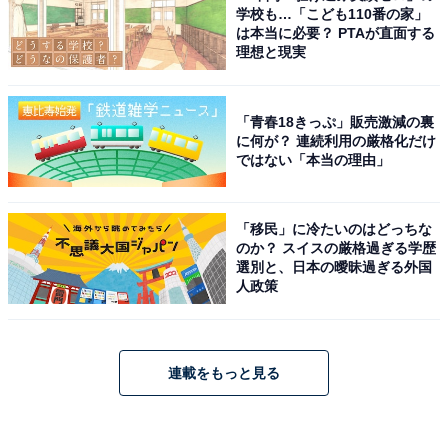
学校も…「こども110番の家」
は本当に必要？ PTAが直面する
理想と現実
「青春18きっぷ」販売激減の裏
に何が？ 連続利用の厳格化だけ
ではない「本当の理由」
「移民」に冷たいのはどっちな
のか？ スイスの厳格過ぎる学歴
選別と、日本の曖昧過ぎる外国
人政策
連載をもっと見る