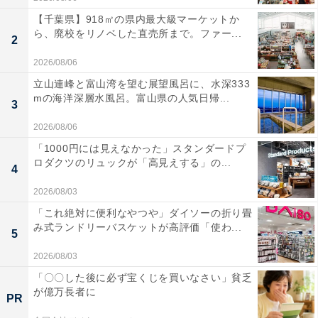
【千葉県】918㎡の県内最大級マーケットか
ら、廃校をリノベした直売所まで。ファー...
2
2026/08/06
立山連峰と富山湾を望む展望風呂に、水深333
mの海洋深層水風呂。富山県の人気日帰...
3
2026/08/06
「1000円には見えなかった」スタンダードプ
ロダクツのリュックが「高見えする」の...
4
2026/08/03
「これ絶対に便利なやつや」ダイソーの折り畳
み式ランドリーバスケットが高評価「使わ...
5
2026/08/03
「〇〇した後に必ず宝くじを買いなさい」貧乏
が億万長者に
PR