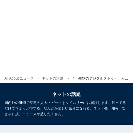
All About ニュース
ネットの話題
「一生物のデジタルタトゥー」人気声優、女性問題を謝罪「全て私の無責任な行動」「夫婦間で話し合いを行い」
ネットの話題
国内外のSNSで話題の人＆トピックをタイムリーにお届けします。知ってる
だけでちょっと得する、なんだか楽しい気分になれる、ネット発「知ら（な
きゃ）損」ニュースが盛りだくさん。