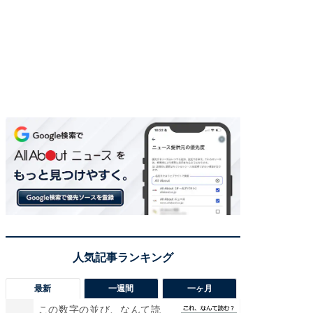
最新
一週間
一ヶ月
この数字の並び、なんて読
「気に