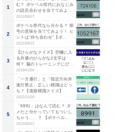
む？ ポケベル世代におなじみ
る〜」3
1
1
の語呂合わせを当ててみよう
バー」
【...
好...
2022/09/27
2026/07/3
ポケベル世代なら分かる？ 暗
【三重
号の意味を当ててみよう！ ヒ
「鈴鹿天
2
2
ントは“待ち合わせ”【ポ...
は100
2022/09/22
2026/08/0
【ひらがなクイズ】空欄に入
「ミニオ
る共通のひらがな2文字は
ッグ！ 
3
3
何？ 脳のトレーニングにぴっ
ど、夏限
た...
2026/01/04
2026/08/0
「一方通行」と「指定方向外
ステラ
進行禁止」正しい標識はどっ
詰め放題
4
4
ち？【道路標識クイズ】
00円で「
2022/12/26
2026/08/0
「8991」はなんて読む？ ダ
【埼玉
メだと分かっていてもついし
「行田天
5
5
ちゃう……？ 【ポケベル...
は和の
が...
2023/06/22
2026/08/0