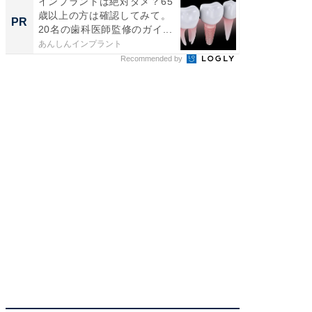
インプラントは絶対ダメ？65
特別な名
歳以上の方は確認してみて。
で選ぶR
PR
PR
20名の歯科医師監修のガイ...
あんしんインプラント
ReFa GIN
Recommended by