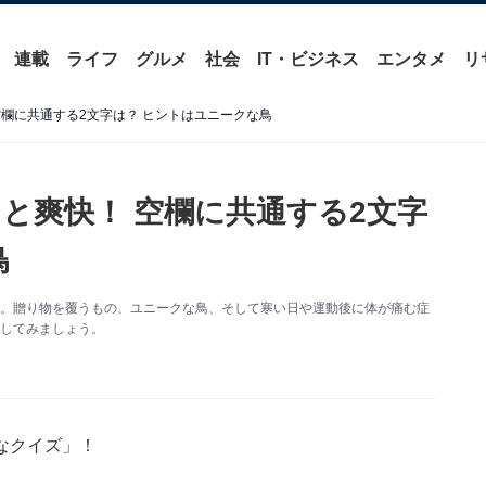
連載
ライフ
グルメ
社会
IT・ビジネス
エンタメ
リ
欄に共通する2文字は？ ヒントはユニークな鳥
と爽快！ 空欄に共通する2文字
鳥
す。贈り物を覆うもの、ユニークな鳥、そして寒い日や運動後に体が痛む症
試してみましょう。
なクイズ」！