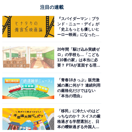
注目の連載
『スパイダーマン：ブラ
ンド・ニュー・デイ』が
「史上もっとも優しいヒ
ーロー映画」になった理
由。予習したい作品は？
20年間「駆け込み実績ゼ
ロ」の学校も…「こども
110番の家」は本当に必
要？ PTAが直面する理想
と現実
「青春18きっぷ」販売激
減の裏に何が？ 連続利用
の厳格化だけではない
「本当の理由」
「移民」に冷たいのはど
っちなのか？ スイスの厳
格過ぎる学歴選別と、日
本の曖昧過ぎる外国人政