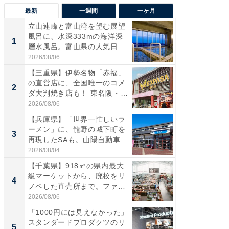
最新
一週間
一ヶ月
立山連峰と富山湾を望む展望
【兵庫
風呂に、水深333mの海洋深
ーメン
1
1
層水風呂。富山県の人気日
再現した
帰...
道...
2026/08/06
2026/08/0
【三重県】伊勢名物「赤福」
【三重
の直営店に、全国唯一のコメ
「鈴鹿天
2
2
ダ大判焼き店も！ 東名阪・
は100
伊...
2026/08/06
2026/08/0
【兵庫県】「世界一忙しいラ
ステラ
ーメン」に、龍野の城下町を
詰め放題
3
3
再現したSAも。山陽自動車
00円で「
道...
2026/08/04
2026/08/0
【千葉県】918㎡の県内最大
「ミニオ
級マーケットから、廃校をリ
ッグ！ 
4
4
ノベした直売所まで。ファ
ど、夏限
ー...
2026/08/06
2026/08/0
「1000円には見えなかった」
【埼玉
スタンダードプロダクツのリ
「行田天
5
5