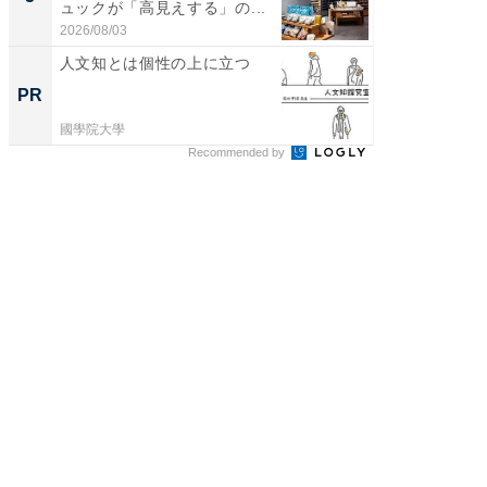
ュックが「高見えする」の...
は和の
が...
2026/08/03
2026/08/0
人文知とは個性の上に立つ
出雲大社
巨大神
PR
PR
國學院大學
國學院大
Recommended by