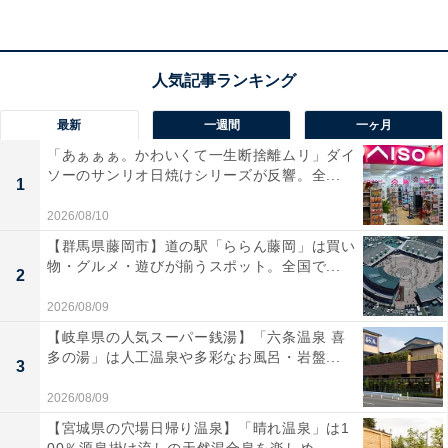
・。💚🍫・。💚🍫・。💚🍫
チョコミン党のみなさん…必見です！
・。💚🍫・。💚🍫・。💚🍫
🔈リニューアルして今年も登場！
最新
一週間
一ヶ月
『セブンプレミアム ワッフルコーン チョコミン
「あぁぁぁ。かわいくて一生断捨離ムリ」ダイ
ソーのサンリオ日焼けシリーズが反響。全...
ト』
1
2026/08/10
⚡️セブン‐イレブン先行発売！
【群馬県藤岡市】道の駅「ららん藤岡」は買い
『ブラックサンダーアイス チョコミント』
物・グルメ・遊びが揃うスポット。全国で...
2
2026/08/09
今日のチョコミン活はどっちにする？🩵
【岐阜県の人気スーパー銭湯】「六条温泉 喜
pic.twitter.com/78NxmIzSTt
多の湯」は人工温泉や多彩なお風呂・岩盤...
3
— セブン‐イレブン・ジャパン (@711SEJ)
2026/08/09
June 9, 2026
【宮城県の穴場日帰り温泉】「晴れ温泉」は1