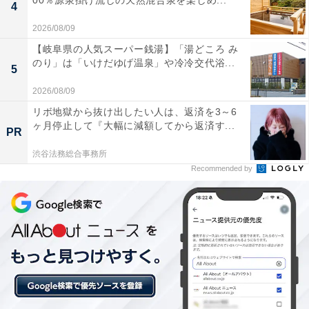
00％源泉掛け流しの天然混合泉を楽しめ...
4
2026/08/09
【岐阜県の人気スーパー銭湯】「湯どころ み
のり」は「いけだゆげ温泉」や冷冷交代浴...
5
2026/08/09
リボ地獄から抜け出したい人は、返済を3～6
ヶ月停止して『大幅に減額してから返済す...
PR
渋谷法務総合事務所
セブン-イレブン 終わりなき革新 (日本経済新聞出版)
Recommended by
Amazonで見る
セブン-イレブン公式Xの普段の投
次ページ
稿も見る！