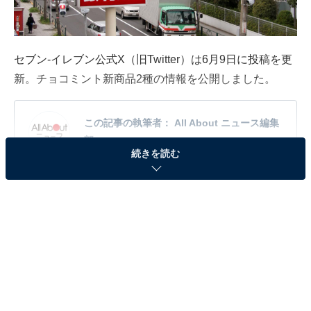
セブン-イレブン公式X（旧Twitter）は6月9日に投稿を更
新。チョコミント新商品2種の情報を公開しました。
この記事の執筆者：
All About ニュース編集
部
続きを読む
「All About ニュース」は、ネットの話題から世の中の動きまで、暮
らしの中にあふれる「なぜ？」「どうして？」を分かりやすく伝え
るAll About発のニュースメディアです。お金や仕事、恋愛、ITに関
...続きを読む
する疑問に対して専門家が分かりやすく回答するほか、エンタメ情
報やSNSで話題のトピックスを紹介しています。
※本記事で紹介している商品の購入やサービスの利用により、売上の一部が
オールアバウトに還元されることがあります。
ワッフルコーンとブラックサンダーの2種が登場