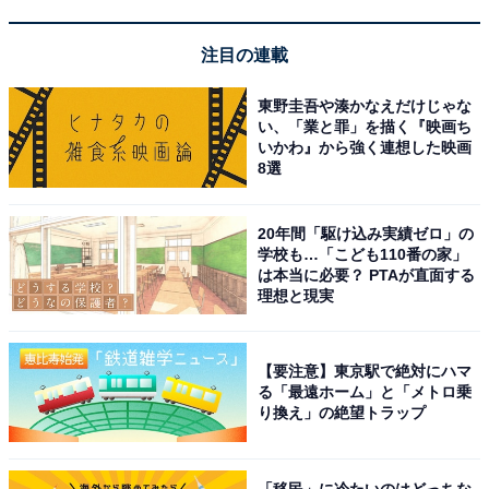
注目の連載
東野圭吾や湊かなえだけじゃな
い、「業と罪」を描く『映画ち
いかわ』から強く連想した映画
8選
20年間「駆け込み実績ゼロ」の
学校も…「こども110番の家」
は本当に必要？ PTAが直面する
理想と現実
こちらもおすすめ
【要注意】東京駅で絶対にハマ
る「最遠ホーム」と「メトロ乗
「想定が甘すぎ」セブン-イレブン、揚げ物半額
り換え」の絶望トラップ
セールが“想定を上回る売れ行き”で売り切れ続
出「商品ほぼ無くて」
「移民」に冷たいのはどっちな