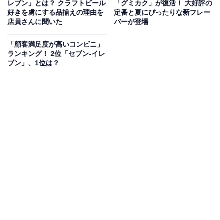
レブン」とは？ クラフトビール
「グミカク」が復活！ 大好評の
好きを虜にする品揃えの理由を
定番と夏にぴったりな新フレー
店員さんに聞いた
バーが登場
「顧客満足度が高いコンビニ」
ランキング！ 2位「セブン-イレ
ブン」、1位は？
「ブリトー好きさん！おまたせ～」
同アカウントでは、新商品紹介やキャンペーンの告知を
たびたび投稿をしています。10日には「ブリトー好きさ
ん！おまたせ～」と、11～17日までブリトー30円引きキ
ャンペーンを宣伝しました。気になる人は、ぜひチェッ
クしてみてくださいね。