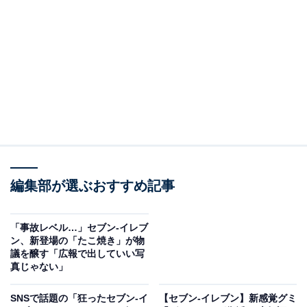
同アカウントは「チョコミン党のみなさん…必見で
す！」とつづり、画像2枚を投稿しています。リニュー
アルして2026年も登場する「セブンプレミアム ワッフル
コーン チョコミント」と、セブン-イレブン先行発売の
「ブラックサンダーアイス チョコミント」の2商品を紹
介しています。
コメントでは、「チョコミン党の自分に刺さりまし
た！ 金曜日に買って帰ります！」「ブラックサンダー
チョコミント戻ってきて嬉しい！」「さっそく、ブラッ
編集部が選ぶおすすめ記事
クサンダーアイス チョコミント買いました」「食べるな
らワッフルコーンです」などの声が上がりました。
「事故レベル…」セブン-イレブ
ン、新登場の「たこ焼き」が物
議を醸す「広報で出していい写
真じゃない」
SNSで話題の「狂ったセブン-イ
【セブン‐イレブン】新感覚グミ