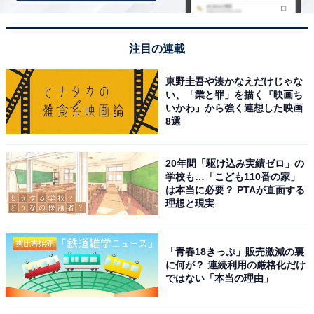
「鬼怒川温泉 あさや」は100種以上の豪華ブッフ
ェや空中庭園露天風呂が魅力
注目の連載
東野圭吾や湊かなえだけじゃな
い、「業と罪」を描く『映画ち
いかわ』から強く連想した映画
8選
20年間「駆け込み実績ゼロ」の
学校も…「こども110番の家」
は本当に必要？ PTAが直面する
理想と現実
「青春18きっぷ」販売激減の裏
に何が？ 連続利用の厳格化だけ
ではない「本当の理由」
鬼怒川温泉 あさや（画像：「鬼怒川温泉 あさや」公式Webサイトより）