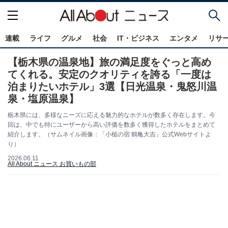
連載
ライフ
グルメ
社会
IT・ビジネス
エンタメ
リサ
【栃木県の温泉地】旅の満足度をぐっと高め
てくれる。安定のクオリティを誇る「一度は
泊まりたいホテル」3選【日光温泉・鬼怒川温
泉・塩原温泉】
栃木県には、多様なニーズに応える魅力的なホテルが数多く存在します。今
回は、中でも特にユーザーから高い評価を数多く獲得したホテルをまとめて
紹介します。（サムネイル画像：「小槌の宿 鶴亀大吉」公式Webサイトよ
り）
2026.06.11
All About ニュース お買いもの部