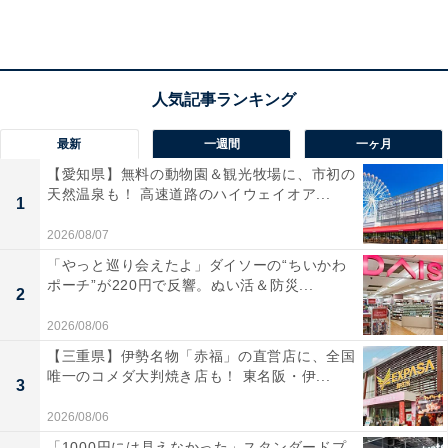
アクセス
所在地：栃木県日光市安川町2-53
交通手段：JR・東武日光駅からバスにて6分、徒歩にて
30分、タクシーにて5分／日光ICから5分
最新
一週間
一ヶ月
料金
【愛知県】無料の動物園＆観光牧場に、市初の
天然温泉も！ 高速道路のハイウェイオア...
大人1名（参考価格）：29,700円
1
※料金は公式Webサイト参考価格
2026/08/07
※プラン・部屋により価格は変動します
「やっと巡り会えたよ」ダイソーの“ちいかわ
ポーチ”が220円で反響。ぬい活＆防災...
2
チェックイン・チェックアウト
2026/08/06
チェックイン：15:00
【三重県】伊勢名物「赤福」の直営店に、全国
チェックアウト：10:00
唯一のコメダ大判焼き店も！ 東名阪・伊...
3
※プランにより時間が異なる可能性があります
2026/08/06
「1000円には見えなかった」スタンダードプ
あわせて読みたい