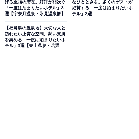
げる至福の滞在。好評が相次ぐ
なひとときを。多くのゲストが
「一度は泊まりたいホテル」3
絶賛する「一度は泊まりたいホ
「小槌の宿 鶴亀大吉」は、日光東照宮まで歩いて約7分
選【宇奈月温泉・氷見温泉郷】
テル」3選
の立地にある、招福と味覚をテーマにした縁起づくしの
宿です。客室は全室が川と山に面しており、四季折々の
【福島県の温泉地】大切な人と
訪れたい上質な空間。熱い支持
自然を望めます。眼下に日光の山と川を見下ろす展望露
を集める「一度は泊まりたいホ
天風呂や、地元の山の幸を集めた名物「炭火会席」な
テル」3選【東山温泉・岳温
泉・飯坂温泉】
ど、この宿ならではの魅力を存分に満喫できます。
楽天トラベルでホテルを見る