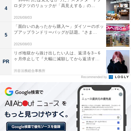
ロダクツのリュックが「高見えする」の...
4
【日光温泉の人気ホテル】「小槌の宿 鶴亀大
吉」は日光東照宮まで徒歩7分の好立地と名
2026/08/03
物料理が魅力の宿
「面白いのあったから購入〜」ダイソーのポッ
プアップランドリーバッグが話題。“さま...
5
2026/08/03
リボ地獄から抜け出したい人は、返済を3～6
ヶ月停止して『大幅に減額してから返済す...
PR
渋谷法務総合事務所
Recommended by