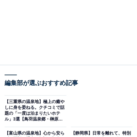
「小槌の宿 鶴亀大吉」は日光東照宮まで徒歩7分
の好立地と名物料理が魅力の宿
編集部が選ぶおすすめ記事
【三重県の温泉地】極上の癒や
しに身を委ねる。クチコミで話
題の「一度は泊まりたいホテ
ル」3選【鳥羽温泉郷・榊原温
泉】
【富山県の温泉地】心から安ら
【静岡県】日常を離れて、特別
小槌の宿 鶴亀大吉（画像：「小槌の宿 鶴亀大吉」公式Webサイトより）