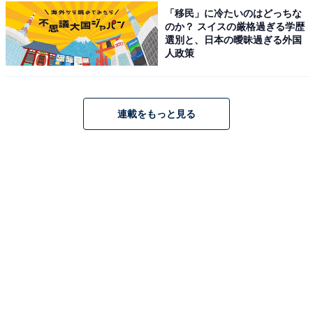
創業明治21年の老舗「鬼怒川温泉 あさや」は、華やかな
「移民」に冷たいのはどっちな
吹き抜けが広がる館内が印象的な宿です。自家源泉の温
のか？ スイスの厳格過ぎる学歴
選別と、日本の曖昧過ぎる外国
泉を堪能できる秀峰館13階の「空中庭園露天風呂」から
人政策
は、四季折々の美しい山並みを一望できます。食事は和
洋中100種以上の料理が並ぶ豪華なブッフェや、個室料
亭「日光」での会席料理などを贅沢に楽しめます。
連載をもっと見る
楽天トラベルでホテルを見る
アクセス