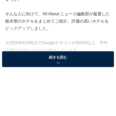
そんな人に向けて、All About ニュース編集部が厳選した
栃木県のホテルをまとめてご紹介。評価の高いホテルを
ピックアップしました。
※2026年6月時点でGoogleクチコミが500件以上、平均
評価が4.0超えのものを紹介しています
続きを読む
この記事の執筆者：
All About ニュース お買
いもの部
Amazonのセール商品から売れ筋ランキングまで、毎日のお買いも
のがもっと楽しく、もっとお得になる情報をお届け。編集部員によ
る独自レビューなど、ここでしか手に入らない情報も満載です。
...続きを読む
※本記事で紹介している商品の購入やサービスの利用により、売上の一部が
オールアバウトに還元されることがあります。