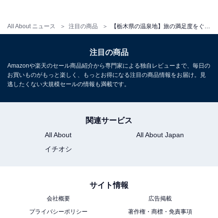
所在地：栃木県日光市鬼怒川温泉滝813
交通手段：東武鬼怒川線「鬼怒川温泉」駅よりダイヤル
All About ニュース
注目の商品
【栃木県の温泉地】旅の満足度をぐっと高めてくれる。安定のクオリティを誇る「一度は泊まりたいホテル」3選【日光温泉・鬼怒川温泉・塩原温泉】
バスで約10分／日光宇都宮有料道路 今市ICより国道121
注目の商品
号線経由で約25分
Amazonや楽天のセール商品紹介から専門家による独自レビューまで、毎日の
お買いものがもっと楽しく、もっとお得になる注目の商品情報をお届け。見
料金
逃したくない大規模セールの情報も満載です。
大人1名（参考価格）：2万5300円
※料金は公式Webサイト参考価格
関連サービス
※プラン・部屋により価格は変動します
All About
All About Japan
イチオシ
チェックイン・チェックアウト
チェックイン：15:00
チェックアウト：10:00
サイト情報
※プランにより時間が異なる可能性があります
会社概要
広告掲載
プライバシーポリシー
著作権・商標・免責事項