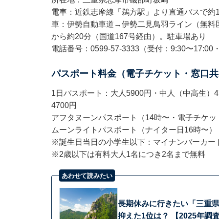
電車：近鉄志摩線「鵜方駅」より直通バスで約1
車：伊勢自動車道→伊勢二見鳥羽ライン（無料
から約20分（国道167号経由）。駐車場あり
電話番号：0599-57-3333（受付：9:30〜1
パスポート料金（電子チケット・窓口共
1日パスポート：大人5900円・中人（中高生）47
4700円
アフタヌーンパスポート（14時〜・電子チケット限
ムーンライトパスポート（ナイター日16時〜）：
※誕生日当日の小学生以下：マイナンバーカー
※2歳以下は有料大人1名につき2名まで無料
あわせて読みたい
長期休みに行きたい「三重県
抑えた1位は？ 【2025年調