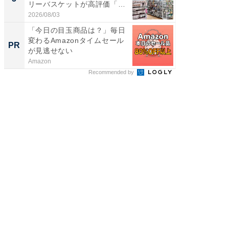
リーバスケットが高評価「使
層水風
わ...
帰...
2026/08/03
2026/08/0
「今日の目玉商品は？」毎日
20代が
変わるAmazonタイムセール
その育
PR
PR
が見逃せない
Amazon
シンプレ
Recommended by