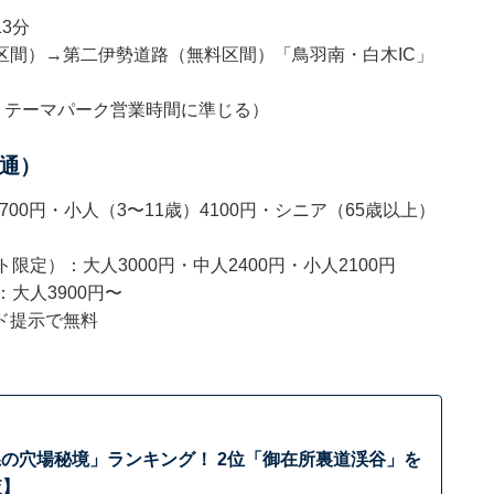
3分
区間）→第二伊勢道路（無料区間）「鳥羽南・白木IC」
7:00・テーマパーク営業時間に準じる）
通）
00円・小人（3〜11歳）4100円・シニア（65歳以上）
定）：大人3000円・中人2400円・小人2100円
大人3900円〜
ド提示で無料
の穴場秘境」ランキング！ 2位「御在所裏道渓谷」を
査】