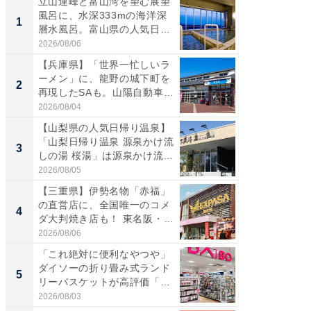
立山連峰と富山湾を望む展望
【兵庫
風呂に、水深333mの海洋深
ーメン
1
1
層水風呂。富山県の人気日
再現した
帰...
道...
2026/08/06
2026/08/0
【兵庫県】「世界一忙しいラ
【三重
ーメン」に、龍野の城下町を
「鈴鹿天
2
2
再現したSAも。山陽自動車
は100
道...
2026/08/04
2026/08/0
【山梨県の人気日帰り温泉】
ステラ
「山梨日帰り温泉 源泉かけ流
詰め放題
3
3
しの湯 桜湯」は源泉かけ流...
00円で「
2026/08/05
2026/08/0
【三重県】伊勢名物「赤福」
「ミニオ
の直営店に、全国唯一のコメ
ッグ！ 
4
4
ダ大判焼き店も！ 東名阪・
ど、夏限
伊...
2026/08/06
2026/08/0
「これ絶対に便利なやつや」
【埼玉
ダイソーの折り畳み式ランド
「行田天
5
5
リーバスケットが高評価「使
は和の
わ...
が...
2026/08/03
2026/08/0