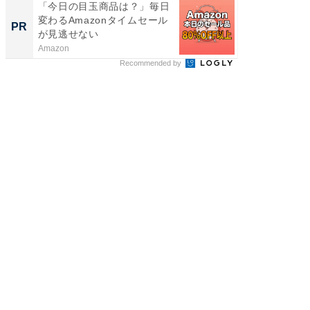
「今日の目玉商品は？」毎日
アクセ
変わるAmazonタイムセール
「知識
PR
PR
が見逃せない
する視
Amazon
アクセン
Recommended by