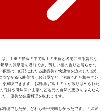
」は、山里の静寂の中で富山の美食と名湯に浸る贅沢な
山鉱泉の源泉湯を堪能でき、芳しい檜の香りと滑らかな
。客室は、細部にわたる建築美と快適性を追求した全6
につながる伝統美漂うお部屋など、洗練された和モダン
」を満喫できます。お料理は“富山の宝が散りばめられた
宝の海鮮や滋味深い山菜など地元の自然の恵みをふんだん
した、優美な会席料理を味わえます。
席料理でしたが、どれも全部美味しかったです」「温泉