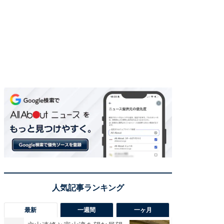
最新
一週間
一ヶ月