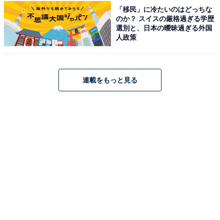
「移民」に冷たいのはどっちな
「温海温泉 萬国屋」は、開湯千年以上を誇るあつみ温泉
のか？ スイスの厳格過ぎる学歴
選別と、日本の曖昧過ぎる外国
に佇む、創業300余年の老舗旅館です。趣の異なる2つの
人政策
大浴場「楽水」では、庭園の移ろいや開放感あふれる源
泉かけ流しの湯を堪能できます。食事は山形牛や日本海
の新鮮な魚介など、庄内の旬の味覚を厳選。伝統に裏打
連載をもっと見る
ちされた細やかなおもてなしで、上質なひとときを過ご
せます。
楽天トラベルでホテルを見る