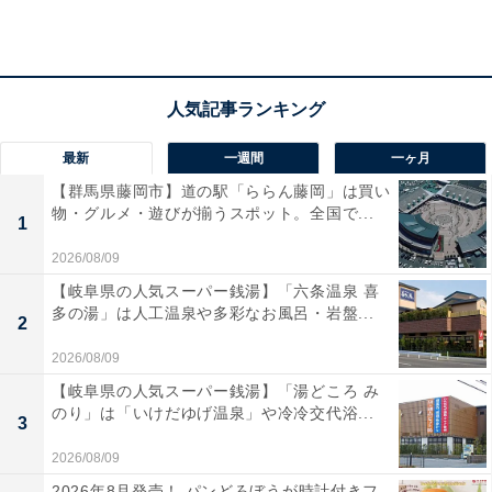
アクセス
所在地：山形県天童市鎌田本町1-1-30
交通手段：JR天童駅より徒歩約15分、お車で約5分（無
料送迎あり：要予約）／山形空港からお車で約15分
最新
一週間
一ヶ月
【群馬県藤岡市】道の駅「ららん藤岡」は買い
料金
物・グルメ・遊びが揃うスポット。全国で...
1
大人1名（参考価格）：公式Webサイトをご確認くださ
2026/08/09
い
【岐阜県の人気スーパー銭湯】「六条温泉 喜
※料金は公式Webサイト参考価格
多の湯」は人工温泉や多彩なお風呂・岩盤...
2
※プラン・部屋により価格は変動します
2026/08/09
チェックイン・チェックアウト
【岐阜県の人気スーパー銭湯】「湯どころ み
のり」は「いけだゆげ温泉」や冷冷交代浴...
3
チェックイン：15:00
2026/08/09
チェックアウト：10:00
2026年8月発売！ パンどろぼうが時計付きフ