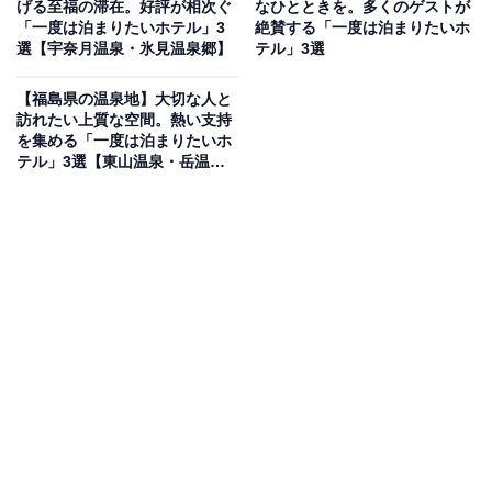
げる至福の滞在。好評が相次ぐ
なひとときを。多くのゲストが
「天童温泉 ほほえみの宿 滝の湯」は、人と自然にやさし
「一度は泊まりたいホテル」3
絶賛する「一度は泊まりたいホ
選【宇奈月温泉・氷見温泉郷】
テル」3選
い宿をコンセプトにした温泉宿です。大浴場「花笠大浴
場」には、女性用の「紅の湯」や男性用の「藍の湯」が
【福島県の温泉地】大切な人と
あり、広々とした空間で美肌効果のある温泉を楽しめま
訪れたい上質な空間。熱い支持
を集める「一度は泊まりたいホ
す。お料理は山形牛や自家農園有機野菜を使用した逸品
テル」3選【東山温泉・岳温
が揃い、個性豊かな客室で贅沢なひとときを過ごせま
泉・飯坂温泉】
す。
楽天トラベルでホテルを見る