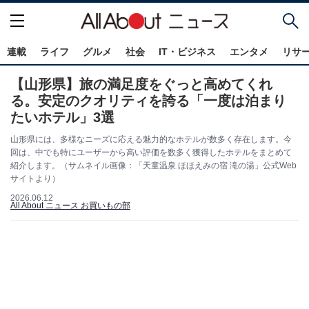
連載
ライフ
グルメ
社会
IT・ビジネス
エンタメ
リサ
【山形県】旅の満足度をぐっと高めてくれ
る。安定のクオリティを誇る「一度は泊まり
たいホテル」3選
山形県には、多様なニーズに応える魅力的なホテルが数多く存在します。今
回は、中でも特にユーザーから高い評価を数多く獲得したホテルをまとめて
紹介します。（サムネイル画像：「天童温泉 ほほえみの宿 滝の湯」公式Web
サイトより）
2026.06.12
All About ニュース お買いもの部