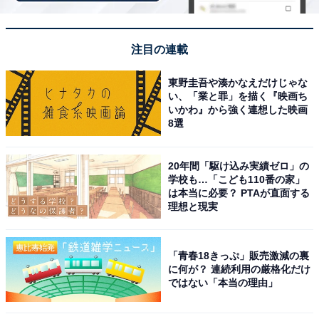
「温海温泉 萬国屋」は創業300余年の歴史と庭園
露天風呂が魅力
注目の連載
東野圭吾や湊かなえだけじゃな
い、「業と罪」を描く『映画ち
いかわ』から強く連想した映画
8選
20年間「駆け込み実績ゼロ」の
学校も…「こども110番の家」
は本当に必要？ PTAが直面する
理想と現実
「青春18きっぷ」販売激減の裏
に何が？ 連続利用の厳格化だけ
ではない「本当の理由」
温海温泉 萬国屋（画像：「温海温泉 萬国屋」公式Webサイトより）