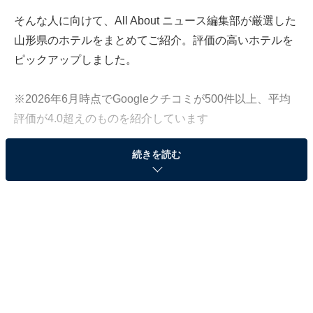
そんな人に向けて、All About ニュース編集部が厳選した
山形県のホテルをまとめてご紹介。評価の高いホテルを
ピックアップしました。
※2026年6月時点でGoogleクチコミが500件以上、平均
評価が4.0超えのものを紹介しています
続きを読む
この記事の執筆者：
All About ニュース お買
いもの部
Amazonのセール商品から売れ筋ランキングまで、毎日のお買いも
のがもっと楽しく、もっとお得になる情報をお届け。編集部員によ
る独自レビューなど、ここでしか手に入らない情報も満載です。
...続きを読む
※本記事で紹介している商品の購入やサービスの利用により、売上の一部が
オールアバウトに還元されることがあります。