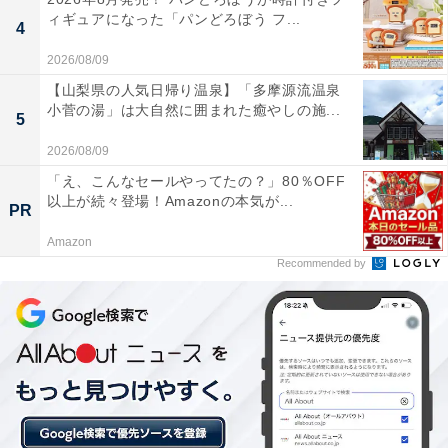
※プランにより時間が異なる可能性があります
ィギュアになった「パンどろぼう フ...
4
あわせて読みたい
2026/08/09
【山形県の人気ホテル】「天童温泉 ほほえみ
【山梨県の人気日帰り温泉】「多摩源流温泉
の宿 滝の湯」が選ばれる理由
小菅の湯」は大自然に囲まれた癒やしの施...
5
2026/08/09
「え、こんなセールやってたの？」80％OFF
以上が続々登場！Amazonの本気が...
PR
Amazon
Recommended by