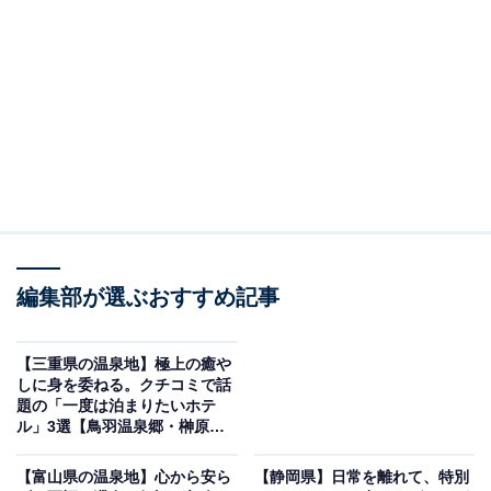
「天童温泉 ほほえみの宿 滝の湯」は人と自然にや
さしい温まりと美肌の湯を堪能できる宿
編集部が選ぶおすすめ記事
【三重県の温泉地】極上の癒や
しに身を委ねる。クチコミで話
題の「一度は泊まりたいホテ
ル」3選【鳥羽温泉郷・榊原温
泉】
天童温泉 ほほえみの宿 滝の湯（画像：「天童温泉 ほほえみの宿 滝の湯」公
式Webサイトより）
【富山県の温泉地】心から安ら
【静岡県】日常を離れて、特別