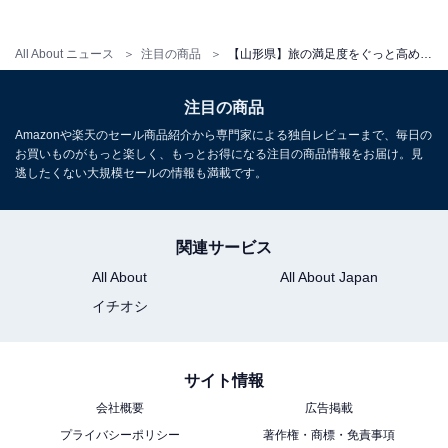
アクセス
All About ニュース
注目の商品
【山形県】旅の満足度をぐっと高めてくれる。安定のクオリティを誇る「一度は泊まりたいホテル」3選
所在地：山形県鶴岡市湯温海丁1
注目の商品
交通手段：JR羽越本線あつみ温泉駅から無料送迎バスま
Amazonや楽天のセール商品紹介から専門家による独自レビューまで、毎日の
たはタクシーで約5分／日本海沿岸東北自動車道あつみ
お買いものがもっと楽しく、もっとお得になる注目の商品情報をお届け。見
温泉ICより車で約5分
逃したくない大規模セールの情報も満載です。
料金
関連サービス
大人1名（参考価格）：1万7600円
All About
All About Japan
※料金は公式Webサイト参考価格
イチオシ
※プラン・部屋により価格は変動します
チェックイン・チェックアウト
サイト情報
チェックイン：15:00
会社概要
広告掲載
チェックアウト：10:00
プライバシーポリシー
著作権・商標・免責事項