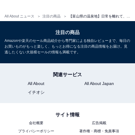
アクセス
所在地：富山県氷見市宇波10-1
All About ニュース
注目の商品
【富山県の温泉地】日常を離れて、特別なひとときを。多くのゲストが絶賛する「一度は泊まりたいホテル」3選【氷見温泉郷・宇奈月温泉】
交通手段：JR氷見線氷見駅より専用バスで約10分（要予
約）／能越自動車道 氷見北ICより車で約15分
注目の商品
Amazonや楽天のセール商品紹介から専門家による独自レビューまで、毎日の
料金
お買いものがもっと楽しく、もっとお得になる注目の商品情報をお届け。見
逃したくない大規模セールの情報も満載です。
大人1名（参考価格）：2万4200円
※料金は公式Webサイト参考価格
※プラン・部屋により価格は変動します
関連サービス
All About
All About Japan
チェックイン・チェックアウト
イチオシ
チェックイン：15:00
チェックアウト：11:00
サイト情報
※プランにより時間が異なる可能性があります
会社概要
広告掲載
あわせて読みたい
プライバシーポリシー
著作権・商標・免責事項