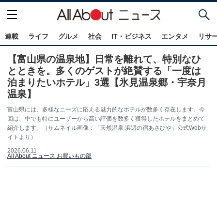
連載
ライフ
グルメ
社会
IT・ビジネス
エンタメ
リサ
【富山県の温泉地】日常を離れて、特別なひ
とときを。多くのゲストが絶賛する「一度は
泊まりたいホテル」3選【氷見温泉郷・宇奈月
温泉】
富山県には、多様なニーズに応える魅力的なホテルが数多く存在します。今
回は、中でも特にユーザーから高い評価を数多く獲得したホテルをまとめて
紹介します。（サムネイル画像：「天然温泉 浜辺の宿あさひや」公式Webサ
イトより）
2026.06.11
All About ニュース お買いもの部