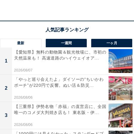
アクセス
所在地：富山県氷見市島尾2195
交通手段：JR島尾駅から徒歩5分/新高岡駅から城端線で
約5分
最新
一週間
一ヶ月
【愛知県】無料の動物園＆観光牧場に、市初の
料金
天然温泉も！ 高速道路のハイウェイオア...
1
大人1名（参考価格）：1万8150円
2026/08/07
※料金は公式Webサイト参考価格
「やっと巡り会えたよ」ダイソーの“ちいかわ
※プラン・部屋により価格は変動します
ポーチ”が220円で反響。ぬい活＆防災...
2
チェックイン・チェックアウト
2026/08/06
【三重県】伊勢名物「赤福」の直営店に、全国
チェックイン：15:00～18:00
唯一のコメダ大判焼き店も！ 東名阪・伊...
3
チェックアウト：10:00
※プランにより時間が異なる可能性があります
2026/08/06
「1000円には見えなかった」スタンダードプ