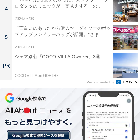
あわせて読みたい
ロダクツのリュックが「高見えする」の...
4
【氷見温泉郷の人気ホテル】「天然温泉 浜辺
2026/08/03
の宿あさひや」が選ばれる理由
「面白いのあったから購入〜」ダイソーのポッ
プアップランドリーバッグが話題。“さま...
5
2026/08/03
シェア別荘「COCO VILLA Owners」3選
PR
COCO VILLA on GOETHE
Recommended by