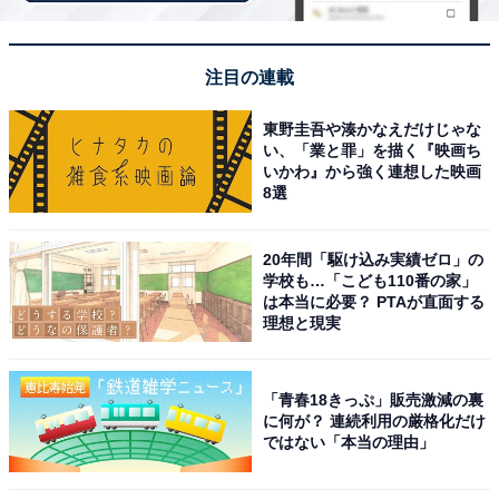
「氷見温泉郷 くつろぎの宿 うみあかり」は海越し
の立山連峰を望む絶景宿
注目の連載
東野圭吾や湊かなえだけじゃな
い、「業と罪」を描く『映画ち
いかわ』から強く連想した映画
8選
20年間「駆け込み実績ゼロ」の
学校も…「こども110番の家」
は本当に必要？ PTAが直面する
理想と現実
「青春18きっぷ」販売激減の裏
に何が？ 連続利用の厳格化だけ
ではない「本当の理由」
氷見温泉郷 くつろぎの宿 うみあかり（画像：「氷見温泉郷 くつろぎの宿 う
みあかり」公式Webサイトより）