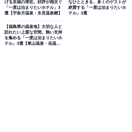
げる至福の滞在。好評が相次ぐ
なひとときを。多くのゲストが
Webサイトより）
「一度は泊まりたいホテル」3
絶賛する「一度は泊まりたいホ
選【宇奈月温泉・氷見温泉郷】
テル」3選
「天然温泉 浜辺の宿あさひや」は、目の前に美しい海岸
の砂浜が広がるロケーション抜群の宿です。お風呂では
【福島県の温泉地】大切な人と
心地よい天然温泉の湯に癒やされるひとときをのんびり
訪れたい上質な空間。熱い支持
を集める「一度は泊まりたいホ
と過ごせます。食事では、地元の港から仕入れる新鮮な
テル」3選【東山温泉・岳温
地魚をはじめ、四季折々の豊かな海の幸を贅沢に堪能で
泉・飯坂温泉】
きるのが大きな魅力となっています。
楽天トラベルでホテルを見る