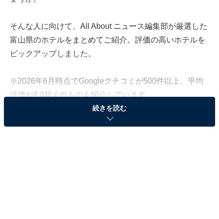
そんな人に向けて、All About ニュース編集部が厳選した
富山県のホテルをまとめてご紹介。評価の高いホテルを
ピックアップしました。
※2026年6月時点でGoogleクチコミが500件以上、平均
評価が4.0超えのものを紹介しています
続きを読む
この記事の執筆者：
All About ニュース お買
いもの部
Amazonのセール商品から売れ筋ランキングまで、毎日のお買いも
のがもっと楽しく、もっとお得になる情報をお届け。編集部員によ
る独自レビューなど、ここでしか手に入らない情報も満載です。
...続きを読む
※本記事で紹介している商品の購入やサービスの利用により、売上の一部が
オールアバウトに還元されることがあります。