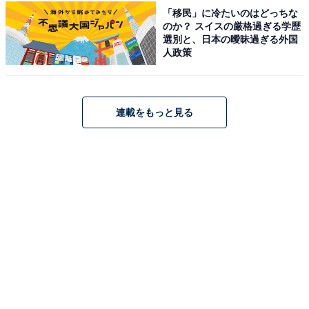
「移民」に冷たいのはどっちな
「氷見温泉郷 くつろぎの宿 うみあかり」は、富山湾を一
のか？ スイスの厳格過ぎる学歴
望する絶好のロケーションが魅力。源泉掛け流しの天然
選別と、日本の曖昧過ぎる外国
温泉は、露天風呂「漁火の湯」や「日の出の湯」で海越
人政策
しの立山連峰を眺めながら堪能できます。食事は「ダイ
ニング海」にて、氷見名物の寒ブリなど、新鮮な海の幸
を心ゆくまで味わえる宿です。
連載をもっと見る
楽天トラベルでホテルを見る