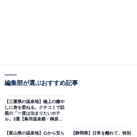
「天然温泉 浜辺の宿あさひや」は美しい海と新鮮
な名物の魚介類を堪能できる宿
編集部が選ぶおすすめ記事
【三重県の温泉地】極上の癒や
しに身を委ねる。クチコミで話
題の「一度は泊まりたいホテ
ル」3選【鳥羽温泉郷・榊原温
泉】
【富山県の温泉地】心から安ら
【静岡県】日常を離れて、特別
天然温泉 浜辺の宿あさひや（画像：「天然温泉 浜辺の宿あさひや」公式