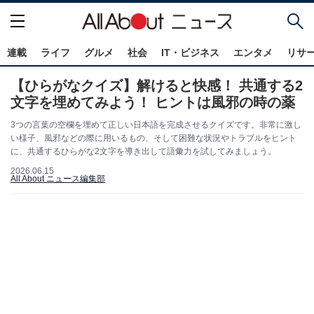
連載
ライフ
グルメ
社会
IT・ビジネス
エンタメ
リサ
【ひらがなクイズ】解けると快感！ 共通する2
文字を埋めてみよう！ ヒントは風邪の時の薬
3つの言葉の空欄を埋めて正しい日本語を完成させるクイズです。非常に激し
い様子、風邪などの際に用いるもの、そして困難な状況やトラブルをヒント
に、共通するひらがな2文字を導き出して語彙力を試してみましょう。
2026.06.15
All About ニュース編集部