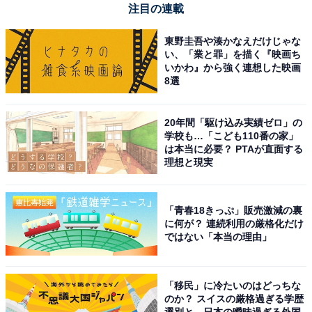
注目の連載
東野圭吾や湊かなえだけじゃな
い、「業と罪」を描く『映画ち
いかわ』から強く連想した映画
8選
20年間「駆け込み実績ゼロ」の
学校も…「こども110番の家」
は本当に必要？ PTAが直面する
理想と現実
「青春18きっぷ」販売激減の裏
に何が？ 連続利用の厳格化だけ
ではない「本当の理由」
「移民」に冷たいのはどっちな
のか？ スイスの厳格過ぎる学歴
選別と、日本の曖昧過ぎる外国