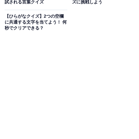
試される言葉クイズ
ズに挑戦しよう
【ひらがなクイズ】2つの空欄
次ページ
正解を見る
に共通する文字を当てよう！ 何
秒でクリアできる？