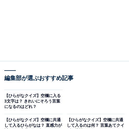
□に共通するひらがなは？
次の言葉に共通して入るひらがなを考えてみましょう。
しれ□□
ね□□まし
かいけ□□く
編集部が選ぶおすすめ記事
ヒント：スポーツやビジネスの戦いがものすごくハード
【ひらがなクイズ】空欄に入る
で激しい状態。風邪などで体温が上がったときに飲むお
3文字は？ きれいにそろう言葉
になるのはどれ？
薬。そして、トラブルやピンチに陥ったときにそれを乗
り越えるための素晴らしい名案を思い浮かべてみてくだ
【ひらがなクイズ】空欄に共通
【ひらがなクイズ】空欄に共通
さい。
して入るひらがなは？ 直感力が
して入るのは何？ 言葉あてクイ