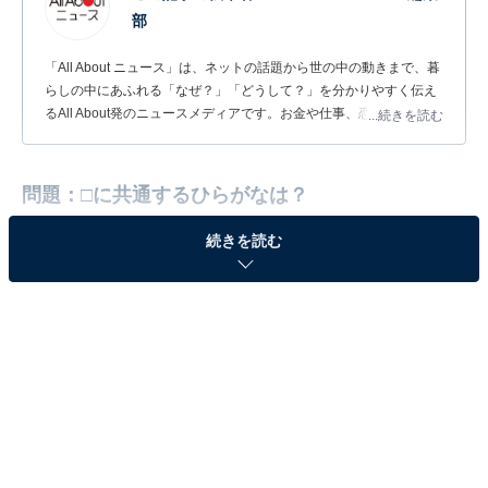
部
「All About ニュース」は、ネットの話題から世の中の動きまで、暮
らしの中にあふれる「なぜ？」「どうして？」を分かりやすく伝え
るAll About発のニュースメディアです。お金や仕事、恋愛、ITに関
...続きを読む
する疑問に対して専門家が分かりやすく回答するほか、エンタメ情
報やSNSで話題のトピックスを紹介しています。
問題：□に共通するひらがなは？
続きを読む