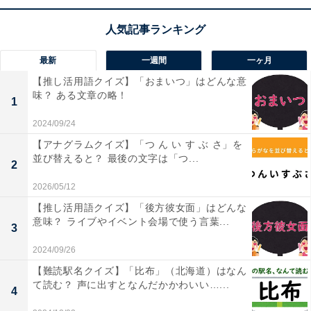
こちらもおすすめ
【ひらがなクイズ】空欄に共通して入るひらが
なは？ 意外と迷う言葉の問題
最新
一週間
一ヶ月
【推し活用語クイズ】「おまいつ」はどんな意
味？ ある文章の略！
1
2024/09/24
【アナグラムクイズ】「つ ん い す ぶ さ」を
並び替えると？ 最後の文字は「つ...
2
1
2
2026/05/12
【推し活用語クイズ】「後方彼女面」はどんな
意味？ ライブやイベント会場で使う言葉...
3
2024/09/26
【難読駅名クイズ】「比布」（北海道）はなん
て読む？ 声に出すとなんだかかわいい…...
4