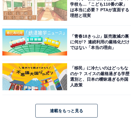
学校も…「こども110番の家」
は本当に必要？ PTAが直面する
理想と現実
「青春18きっぷ」販売激減の裏
に何が？ 連続利用の厳格化だけ
ではない「本当の理由」
「移民」に冷たいのはどっちな
のか？ スイスの厳格過ぎる学歴
選別と、日本の曖昧過ぎる外国
人政策
連載をもっと見る