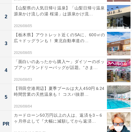
【山梨県の人気日帰り温泉】「山梨日帰り温泉
源泉かけ流しの湯 桜湯」は源泉かけ流...
2
2026/08/05
【栃木県】アウトレット近くのSAに、600㎡の
広々ドッグランも！ 東北自動車道の...
3
2026/08/05
「面白いのあったから購入〜」ダイソーのポッ
プアップランドリーバッグが話題。“さま...
4
2026/08/03
【羽田空港周辺】夏季プールは大人450円＆24
時間営業の天然温泉も！ コスパ抜群...
5
2026/08/04
カードローン50万円以上の人は、返済を3～6
ヶ月停止して『大幅に減額してから返済...
PR