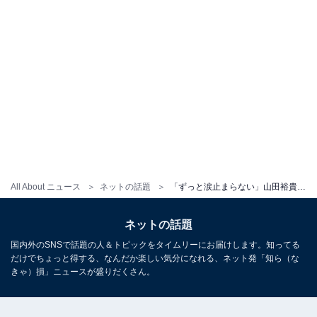
All About ニュース
ネットの話題
「ずっと涙止まらない」山田裕貴、出演ドラマの衝撃展開に「しんど過ぎるわ」「理解が追いつかない」の声
ネットの話題
国内外のSNSで話題の人＆トピックをタイムリーにお届けします。知ってる
だけでちょっと得する、なんだか楽しい気分になれる、ネット発「知ら（な
きゃ）損」ニュースが盛りだくさん。