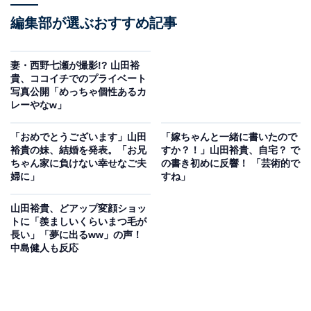
編集部が選ぶおすすめ記事
妻・西野七瀬が撮影!? 山田裕
貴、ココイチでのプライベート
写真公開「めっちゃ個性あるカ
レーやなw」
「おめでとうございます」山田
「嫁ちゃんと一緒に書いたので
裕貴の妹、結婚を発表。「お兄
すか？！」山田裕貴、自宅？ で
ちゃん家に負けない幸せなご夫
の書き初めに反響！ 「芸術的で
婦に」
すね」
山田裕貴、どアップ変顔ショッ
トに「羨ましいくらいまつ毛が
長い」「夢に出るww」の声！
中島健人も反応